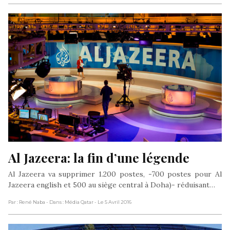
Al Jazeera: la fin d’une légende
Al Jazeera va supprimer 1.200 postes, -700 postes pour Al
Jazeera english et 500 au siège central à Doha)- réduisant…
Par : René Naba
- Dans : Média Qatar
- Le 5 Avril 2016