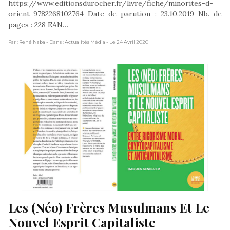
https://www.editionsdurocher.fr/livre/fiche/minorites-d-
orient-9782268102764 Date de parution : 23.10.2019 Nb. de
pages : 228 EAN…
Par : René Naba
- Dans : Actualités Média
- Le 24 Avril 2020
Les (Néo) Frères Musulmans Et Le 
Nouvel Esprit Capitaliste