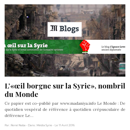
L’«œil borgne sur la Syrie», nombril 
du Monde
Ce papier est co-publié par www.madaniya.info Le Monde : De
quotidien vespéral de référence à quotidien crépusculaire de
déférence Le…
Par : René Naba
- Dans : Média Syrie
- Le 11 Avril 2016