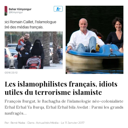
Les islamophilistes français, idiots 
utiles du terrorisme islamiste
François Burgat, le Bachagha de l’islamologie néo-colonialiste
Erhal Erhal Ya Burqa, Erhal Erhal bila Awdat : Parmi les grands
naufragés…
Par : René Naba
- Dans : Actualités Média
- Le 11 Janvier 2017