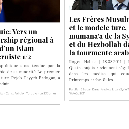
Les Frères Musul
et le modele turc, l
ie: Vers un 
mumana’a de la Sy
rship régional à 
et du Hezbollah da
d’un Islam 
la tourmente ara
rniste 1/2
Roger Naba’a | 18.08.2011 |
politique sous tendue par la
Quatre sujets reviennent régu
ie de sa minorité Le premier
dans les médias qui couv
 turc, Rejeb Tayyeb Erdogan, a
Printemps arabe. Si les…
nduit…
Par : René Naba
- Dans : Analyse Liban Syrie
aba
- Dans : Religion Turquie
- Le 23 Juillet
18 Août 2011