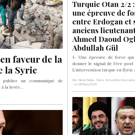
Turquie Otan 2/2 : 
une épreuve de for
entre Erdogan et s
anciens lieutenant
Ahmed Daoud Oglo
Abdullah Gül
en faveur de la 
1- Une épreuve de force qui
donner le signal de l’ère post
 la Syrie
L’intervention turque en Syrie
de publier un communiqué de
Par : René Naba
- Dans : Actualités Internati
- Le 28 Mars 2020
 à la levée…