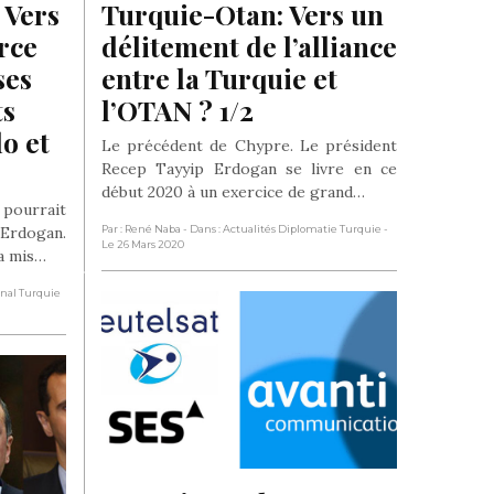
Vers 
Turquie-Otan: Vers un 
ce 
délitement de l’alliance 
es 
entre la Turquie et 
s 
l’OTAN ? 1/2
 et 
Le précédent de Chypre. Le président
Recep Tayyip Erdogan se livre en ce
début 2020 à un exercice de grand…
 pourrait
 Erdogan.
Par : René Naba
- Dans : Actualités Diplomatie Turquie
-
Le 26 Mars 2020
 a mis…
onal Turquie