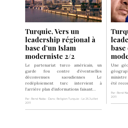
Turquie, Vers un 
Turqu
leadership régional à 
leade
base d’un Islam 
base 
moderniste 2/2
mode
Le partenariat turco américain, un
Une géo
garde fou contre d’éventuelles
géograph
déconvenues saoudiennes Le
ministre
redéploiement turc intervient à
été reco
l’arrière plan d’informations faisant…
Par : René N
2011
Par : René Naba
- Dans : Religion Turquie
- Le 26 Juillet
2011