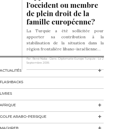
l’occident ou membre 
de plein droit de la 
famille européenne?
La Turquie a été sollicitée pour
apporter sa contribution à la
stabilisation de la situation dans la
région frontalière libano-israélienne…
Par : René Naba
- Dans : Diplomatie Europe Turquie
- Le 2
Septembre 2006
ACTUALITÉS
FLASHBACKS
LIVRES
AFRIQUE
GOLFE ARABO-PERSIQUE
MAGHREB