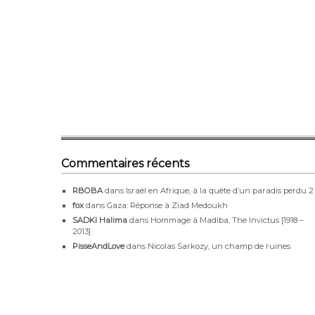
Commentaires récents
RBOBA
dans
Israël en Afrique, à la quête d’un paradis perdu 2
fox
dans
Gaza: Réponse à Ziad Medoukh
SADKI Halima
dans
Hommage à Madiba, The Invictus [1918 –
2013]
PisseAndLove
dans
Nicolas Sarkozy, un champ de ruines