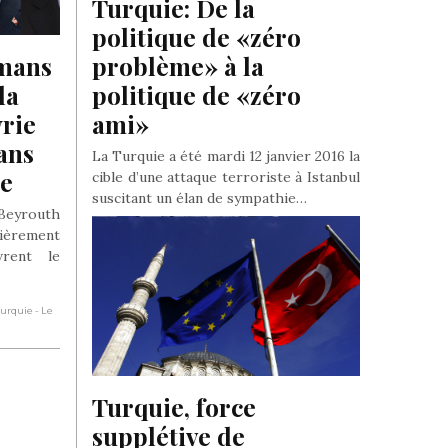
Turquie: De la 
politique de «zéro 
mans 
problème» à la 
a 
politique de «zéro 
rie 
ami»
ns 
La Turquie a été mardi 12 janvier 2016 la
be
cible d’une attaque terroriste à Istanbul
suscitant un élan de sympathie…
 Beyrouth
lièrement
Par : René Naba
- Dans : Politique Turquie
- Le 12 Février
2016
rent le
 Turquie
- Le
Turquie, force 
supplétive de 