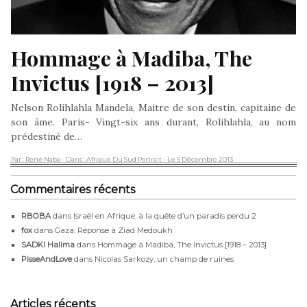
Hommage à Madiba, The 
Invictus [1918 – 2013]
Nelson Rolihlahla Mandela, Maitre de son destin, capitaine de
son âme. Paris- Vingt-six ans durant, Rolihlahla, au nom
prédestiné de…
Par : René Naba
- Dans : Afrique Du Sud Portrait
- Le 5 Décembre 2013
Commentaires récents
RBOBA
dans
Israël en Afrique, à la quête d’un paradis perdu 2
fox
dans
Gaza: Réponse à Ziad Medoukh
SADKI Halima
dans
Hommage à Madiba, The Invictus [1918 – 2013]
PisseAndLove
dans
Nicolas Sarkozy, un champ de ruines
Articles récents