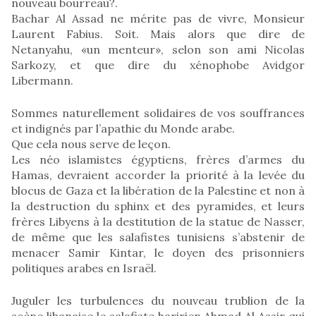
nouveau bourreau?.
Bachar Al Assad ne mérite pas de vivre, Monsieur
Laurent Fabius. Soit. Mais alors que dire de
Netanyahu, «un menteur», selon son ami Nicolas
Sarkozy, et que dire du xénophobe Avidgor
Libermann.
Sommes naturellement solidaires de vos souffrances
et indignés par l’apathie du Monde arabe.
Que cela nous serve de leçon.
Les néo islamistes égyptiens, frères d’armes du
Hamas, devraient accorder la priorité à la levée du
blocus de Gaza et la libération de la Palestine et non à
la destruction du sphinx et des pyramides, et leurs
frères Libyens à la destitution de la statue de Nasser,
de même que les salafistes tunisiens s’abstenir de
menacer Samir Kintar, le doyen des prisonniers
politiques arabes en Israël.
Juguler les turbulences du nouveau trublion de la
scène libanaise le salafiste haririen Ahmad Al Assir qui