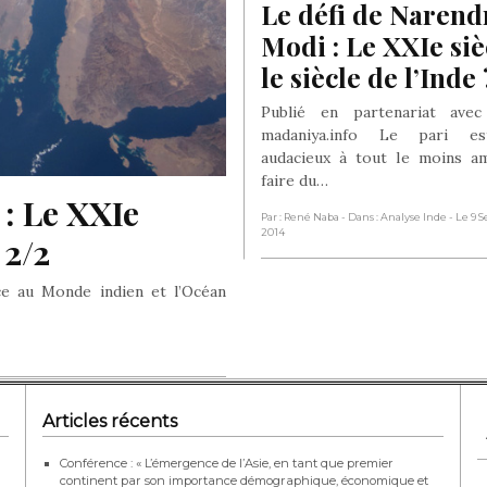
Le défi de Narendr
Modi : Le XXIe sièc
le siècle de l’Inde 
Publié en partenariat avec
madaniya.info Le pari es
audacieux à tout le moins am
faire du…
: Le XXIe 
Par : René Naba
- Dans : Analyse Inde
- Le 9
2014
 2/2
ace au Monde indien et l’Océan
Articles récents
Conférence : « L’émergence de l’Asie, en tant que premier
continent par son importance démographique, économique et