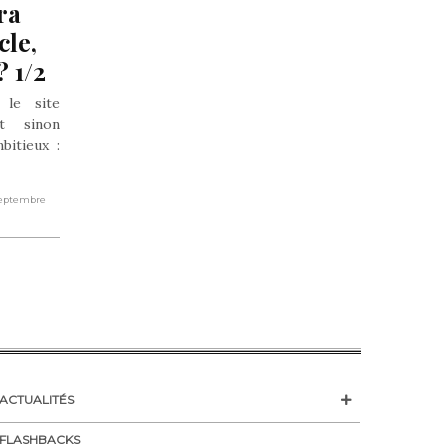
a 
le, 
? 1/2
 le site
t sinon
bitieux :
 Septembre
ACTUALITÉS
FLASHBACKS