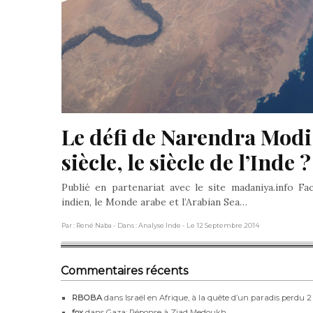
Le défi de Narendra Modi 
siècle, le siècle de l’Inde ?
Publié en partenariat avec le site madaniya.info F
indien, le Monde arabe et l’Arabian Sea…
Par : René Naba
- Dans : Analyse Inde
- Le 12 Septembre 2014
Commentaires récents
RBOBA
dans
Israël en Afrique, à la quête d’un paradis perdu 2
fox
dans
Gaza: Réponse à Ziad Medoukh