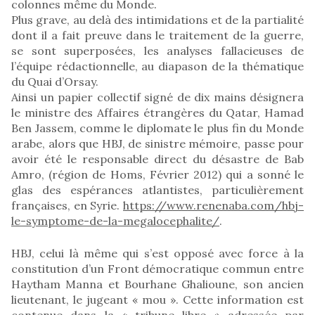
colonnes même du Monde.
Plus grave, au delà des intimidations et de la partialité
dont il a fait preuve dans le traitement de la guerre,
se sont superposées, les analyses fallacieuses de
l’équipe rédactionnelle, au diapason de la thématique
du Quai d’Orsay.
Ainsi un papier collectif signé de dix mains désignera
le ministre des Affaires étrangères du Qatar, Hamad
Ben Jassem, comme le diplomate le plus fin du Monde
arabe, alors que HBJ, de sinistre mémoire, passe pour
avoir été le responsable direct du désastre de Bab
Amro, (région de Homs, Février 2012) qui a sonné le
glas des espérances atlantistes, particulièrement
françaises, en Syrie.
https://www.renenaba.com/hbj-
le-symptome-de-la-megalocephalite/
.
HBJ, celui là même qui s’est opposé avec force à la
constitution d’un Front démocratique commun entre
Haytham Manna et Bourhane Ghalioune, son ancien
lieutenant, le jugeant « mou ». Cette information est
contenue dans la « tribune libre » adressée par