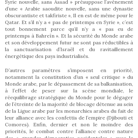
Syrie nouvelle, sans Assad » présuppose l’avènement
d’une « Arabie saoudite nouvelle, sans une dynastie
obscurantiste et takfiriste », Il en est de même pour le
Qatar. Et s’il n’y a « pas de printemps en Syrie », c’est
tout bonnement parce qu’il n’y a « pas eu de
printemps à Bahreïn ». Et la sécurité du Monde arabe
et son développement futur ne sont pas réductibles à
la sanctuarisation d’Israël et du ravitaillement
énergétique des pays industrialisés.
D’autres paramètres s’imposent en priorité,
notamment la constitution d’un « seul critique » du
Monde arabe, par le dépassement de sa balkanisation,
à l’effet de peser sur la scène mondiale, le
réequilibrage stratégique du Monde pour le dégager
de l’étreinte de la majorité de blocage détenue au sein
de la Ligue arabe par les monarchies arabes du fait de
leur alliance avec les confettis de l’empire (Djibouti et
Comores). Enfin, dernier et non le moindre des
priorités, le combat contre l’alliance contre nature
des « grandes démocraties occidentales » avec le