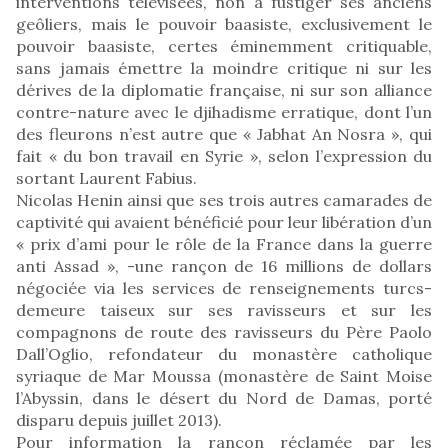
interventions télévisées, non à fustiger ses anciens
geôliers, mais le pouvoir baasiste, exclusivement le
pouvoir baasiste, certes éminemment critiquable,
sans jamais émettre la moindre critique ni sur les
dérives de la diplomatie française, ni sur son alliance
contre-nature avec le djihadisme erratique, dont l’un
des fleurons n’est autre que « Jabhat An Nosra », qui
fait « du bon travail en Syrie », selon l’expression du
sortant Laurent Fabius.
Nicolas Henin ainsi que ses trois autres camarades de
captivité qui avaient bénéficié pour leur libération d’un
« prix d’ami pour le rôle de la France dans la guerre
anti Assad », -une rançon de 16 millions de dollars
négociée via les services de renseignements turcs-
demeure taiseux sur ses ravisseurs et sur les
compagnons de route des ravisseurs du Père Paolo
Dall’Oglio, refondateur du monastère catholique
syriaque de Mar Moussa (monastère de Saint Moise
l’Abyssin, dans le désert du Nord de Damas, porté
disparu depuis juillet 2013).
Pour information la rançon réclamée par les