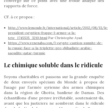
converge sur ce point avec une froide analyse des
rapports de force.
CF. à ce propos :
http://www.lemonde.fr/international/article/2012/08/13/le
president-egyptien-frappe-l-armee-a-la-
tete_1745535_3210.html
Par Christophe Ayad.
https://www.renenaba.com/l-egypte-caution-sunnite-de-
la-russie-face-a-la-triplette-pro-djihadiste-arabie-
saoudite-qatar-turquie
Le chimique soluble dans le ridicule
Soyons charitables et passons sur la grande enquête
de deux envoyés spéciaux du Monde à propos de
l’usage par l’armée syrienne des armes chimiques
dans la région de Ghotta, banlieue de Damas. Des
échantillons d’une preuve irréfutable, soutenaient-ils,
avant que les justiciers ne sombrent dans le ridicule