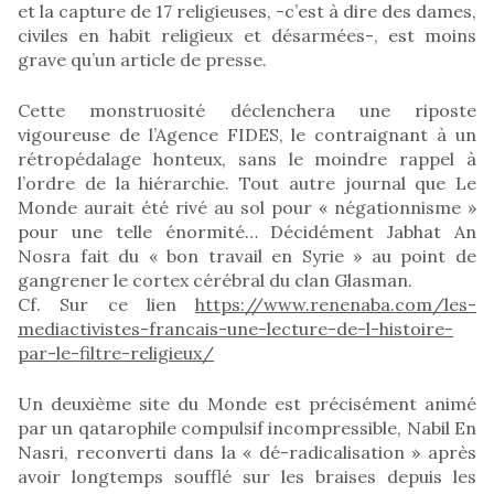
et la capture de 17 religieuses, -c’est à dire des dames,
civiles en habit religieux et désarmées-, est moins
grave qu’un article de presse.
Cette monstruosité déclenchera une riposte
vigoureuse de l’Agence FIDES, le contraignant à un
rétropédalage honteux, sans le moindre rappel à
l’ordre de la hiérarchie. Tout autre journal que Le
Monde aurait été rivé au sol pour « négationnisme »
pour une telle énormité… Décidément Jabhat An
Nosra fait du « bon travail en Syrie » au point de
gangrener le cortex cérébral du clan Glasman.
Cf. Sur ce lien
https://www.renenaba.com/les-
mediactivistes-francais-une-lecture-de-l-histoire-
par-le-filtre-religieux/
Un deuxième site du Monde est précisément animé
par un qatarophile compulsif incompressible, Nabil En
Nasri, reconverti dans la « dé-radicalisation » après
avoir longtemps soufflé sur les braises depuis les