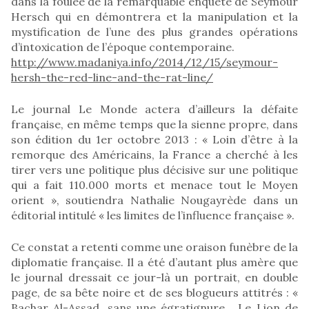
dans la foulée de la remarquable enquête de Seymour
Hersch qui en démontrera et la manipulation et la
mystification de l’une des plus grandes opérations
d’intoxication de l’époque contemporaine.
http://www.madaniya.info/2014/12/15/seymour-
hersh-the-red-line-and-the-rat-line/
Le journal Le Monde actera d’ailleurs la défaite
française, en même temps que la sienne propre, dans
son édition du 1er octobre 2013 : « Loin d’être à la
remorque des Américains, la France a cherché à les
tirer vers une politique plus décisive sur une politique
qui a fait 110.000 morts et menace tout le Moyen
orient », soutiendra Nathalie Nougayrède dans un
éditorial intitulé « les limites de l’influence française ».
Ce constat a retenti comme une oraison funèbre de la
diplomatie française. Il a été d’autant plus amère que
le journal dressait ce jour-là un portrait, en double
page, de sa bête noire et de ses blogueurs attitrés : «
Bachar Al-Assad, sans une égratignure… Le Lion de