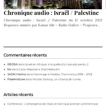
Chronique audio : Israël / Palestine
Chronique audio : Israël / Palestine du 12 octobre 2023
Séquence animée par Kamar Idir – Radio Galère – Toujours…
Commentaires récents
RBOBA
dans
Israël en Afrique, à la quête d’un paradis perdu 2
fox
dans
Gaza: Réponse à Ziad Medoukh
SADKI Halima
dans
Hommage à Madiba, The Invictus [1918 – 2013]
PisseAndLove
dans
Nicolas Sarkozy, un champ de ruines
Articles récents
Conférence : « L’émergence de l’Asie, en tant que premier continent par