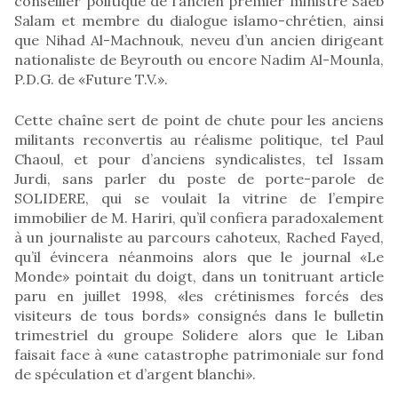
conseiller politique de l’ancien premier ministre Saëb
Salam et membre du dialogue islamo-chrétien, ainsi
que Nihad Al-Machnouk, neveu d’un ancien dirigeant
nationaliste de Beyrouth ou encore Nadim Al-Mounla,
P.D.G. de «Future T.V.».
Cette chaîne sert de point de chute pour les anciens
militants reconvertis au réalisme politique, tel Paul
Chaoul, et pour d’anciens syndicalistes, tel Issam
Jurdi, sans parler du poste de porte-parole de
SOLIDERE, qui se voulait la vitrine de l’empire
immobilier de M. Hariri, qu’il confiera paradoxalement
à un journaliste au parcours cahoteux, Rached Fayed,
qu’il évincera néanmoins alors que le journal «Le
Monde» pointait du doigt, dans un tonitruant article
paru en juillet 1998, «les crétinismes forcés des
visiteurs de tous bords» consignés dans le bulletin
trimestriel du groupe Solidere alors que le Liban
faisait face à «une catastrophe patrimoniale sur fond
de spéculation et d’argent blanchi».