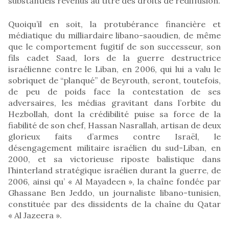
substantiels revenus au titre des droits de rediffusion.
Quoiqu’il en soit, la protubérance financière et
médiatique du milliardaire libano-saoudien, de même
que le comportement fugitif de son successeur, son
fils cadet Saad, lors de la guerre destructrice
israélienne contre le Liban, en 2006, qui lui a valu le
sobriquet de “planqué” de Beyrouth, seront, toutefois,
de peu de poids face la contestation de ses
adversaires, les médias gravitant dans l’orbite du
Hezbollah, dont la crédibilité puise sa force de la
fiabilité de son chef, Hassan Nasrallah, artisan de deux
glorieux faits d’armes contre Israël, le
désengagement militaire israélien du sud-Liban, en
2000, et sa victorieuse riposte balistique dans
l’hinterland stratégique israélien durant la guerre, de
2006, ainsi qu’ « Al Mayadeen », la chaîne fondée par
Ghassane Ben Jeddo, un journaliste libano-tunisien,
constituée par des dissidents de la chaîne du Qatar
« Al Jazeera ».