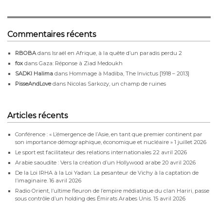
Commentaires récents
RBOBA
dans
Israël en Afrique, à la quête d’un paradis perdu 2
fox
dans
Gaza: Réponse à Ziad Medoukh
SADKI Halima
dans
Hommage à Madiba, The Invictus [1918 – 2013]
PisseAndLove
dans
Nicolas Sarkozy, un champ de ruines
Articles récents
Conférence : « L’émergence de l’Asie, en tant que premier continent par
son importance démographique, économique et nucléaire »
1 juillet 2026
Le sport est facilitateur des relations internationales
22 avril 2026
Arabie saoudite : Vers la création d’un Hollywood arabe
20 avril 2026
De la Loi IRHA à la Loi Yadan: La pesanteur de Vichy à la captation de
l’imaginaire.
16 avril 2026
Radio Orient, l’ultime fleuron de l’empire médiatique du clan Hariri, passe
sous contrôle d’un holding des Émirats Arabes Unis.
15 avril 2026