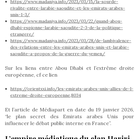
https://www.madaniya.info/2023/03/15/la-sourde-
rivalite-entre-larabie-saoudite-et-les-emirats-arabes-
unis-1-3/
https://www.madaniya.info/2023/03/22/quand-abou-
dhabi-espionne-larabie-saoudite-2-3-de-la-politique-
etrangere/
https://www.madaniya.info/2023/03/28/de-lambivalence-
des-relations-entre-les-emirats-arabes-unis-et-larabie-
saoudite-a-propos-de-la-guerre-du-yemen/
Sur les liens entre Abou Dhabi et l’extrême droite
européenne, cf ce lien
https://orientxxi.info/les-emirats-arabes-unis-allies-de-l-
extreme-droite-europeenne,8034
Et l’article de Médiapart en date du 19 janvier 2026,
“le plan secret des Emirats arabes Unis pour
influencer le débat public interne en France”.
L’empire médiatique du clan Hariri