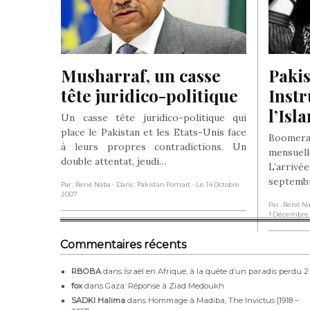
Musharraf, un casse 
Pakis
tête juridico-politique
Instr
l’Isl
Un casse tête juridico-politique qui
place le Pakistan et les Etats-Unis face
Boomer
à leurs propres contradictions. Un
mensue
double attentat, jeudi…
L’arriv
septembr
Par : René Naba
- Dans : Pakistan Portrait
- Le 14 Octobre
2007
Par : René N
1 Décembre 
Commentaires récents
RBOBA
dans
Israël en Afrique, à la quête d’un paradis perdu 2
fox
dans
Gaza: Réponse à Ziad Medoukh
SADKI Halima
dans
Hommage à Madiba, The Invictus [1918 –