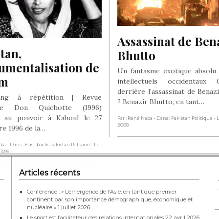
Assassinat de Bena
tan, 
Bhutto
umentalisation de 
Un fantasme exotique absolu
am
intellectuels occidentaux
derrière l’assassinat de Benaz
ang à répétition | Revue
? Benazir Bhutto, en tant…
lle Don Quichotte (1996)
ée au pouvoir à Kaboul le 27
Par : René Naba
- Dans : Pakistan Politique
- 
2008
e 1996 de la…
aba
- Dans : Flashbacks Pakistan Religion
- Le
1996
Articles récents
Conférence : « L’émergence de l’Asie, en tant que premier
continent par son importance démographique, économique et
nucléaire »
1 juillet 2026
Le sport est facilitateur des relations internationales
22 avril 2026