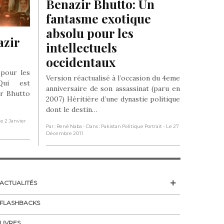
Benazir Bhutto: Un 
fantasme exotique 
absolu pour les 
zir 
intellectuels 
occidentaux
 pour les
Version réactualisé à l’occasion du 4eme
 Qui est
anniversaire de son assassinat (paru en
ir Bhutto
2007) Héritière d’une dynastie politique
dont le destin…
Le 2 Janvier
Par : René Naba
- Dans : Pakistan Politique Portrait
- Le 27
Décembre 2011
ACTUALITÉS
FLASHBACKS
LIVRES