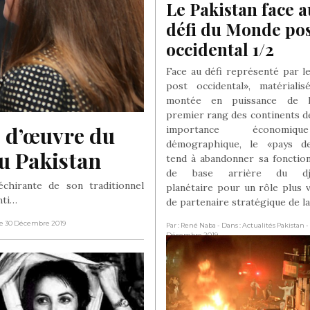
Le Pakistan face a
défi du Monde pos
occidental 1/2
Face au défi représenté par 
post occidental», matériali
montée en puissance de l
premier rang des continents d
 d’œuvre du 
importance économi
démographique, le «pays d
u Pakistan
tend à abandonner sa fonctio
de base arrière du dji
chirante de son traditionnel
planétaire pour un rôle plus v
nti…
de partenaire stratégique de l
Le 30 Décembre 2019
Par : René Naba
- Dans : Actualités Pakistan
-
Décembre 2019