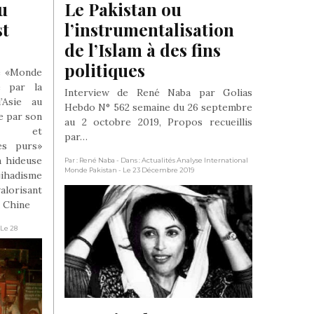
u 
Le Pakistan ou 
t 
l’instrumentalisation 
de l’Islam à des fins 
politiques
le «Monde
sé par la
Interview de René Naba par Golias
’Asie au
Hebdo N° 562 semaine du 26 septembre
e par son
au 2 octobre 2019, Propos recueillis
que et
par…
es purs»
n hideuse
Par : René Naba
- Dans : Actualités Analyse International
Monde Pakistan
- Le 23 Décembre 2019
hadisme
alorisant
a Chine
 Le 28