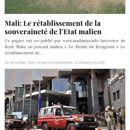
Mali: Le rétablissement de la 
souveraineté de l’Etat malien
Ce papier est co-publié par www.madaniya.info Interview de
René Naba au journal malien « Le Relais du Bougouni » Le
rétablissement de…
Par : René Naba
- Dans : Afrique International Mali
- Le 30 Septembre 2016