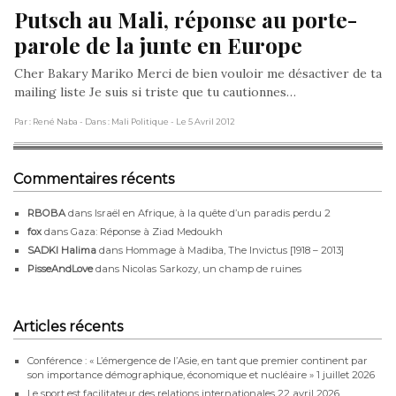
Putsch au Mali, réponse au porte-
parole de la junte en Europe
Cher Bakary Mariko Merci de bien vouloir me désactiver de ta
mailing liste Je suis si triste que tu cautionnes…
Par : René Naba
- Dans : Mali Politique
- Le 5 Avril 2012
Commentaires récents
RBOBA
dans
Israël en Afrique, à la quête d’un paradis perdu 2
fox
dans
Gaza: Réponse à Ziad Medoukh
SADKI Halima
dans
Hommage à Madiba, The Invictus [1918 – 2013]
PisseAndLove
dans
Nicolas Sarkozy, un champ de ruines
Articles récents
Conférence : « L’émergence de l’Asie, en tant que premier continent par
son importance démographique, économique et nucléaire »
1 juillet 2026
Le sport est facilitateur des relations internationales
22 avril 2026