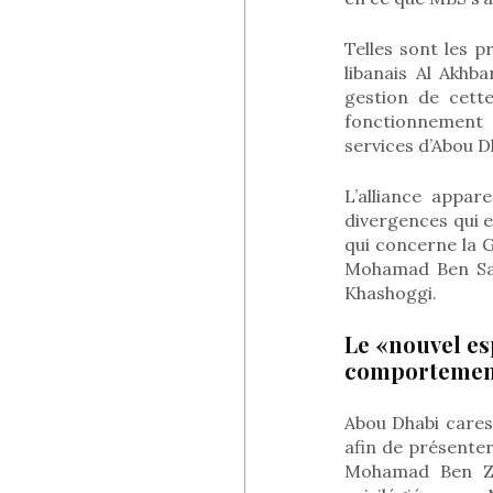
Telles sont les p
libanais Al Akhba
gestion de cett
fonctionnement d
services d’Abou D
L’alliance appa
divergences qui e
qui concerne la 
Mohamad Ben Sal
Khashoggi.
Le «nouvel es
comportement
Abou Dhabi caress
afin de présente
Mohamad Ben Za