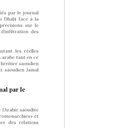
iés par le journal
ou Dhabi face à la
récisions sur le
’infiltration des
tant les réelles
n arabe tant en ce
héritier saoudien
t saoudien Jamal
al par le
 l’Arabie saoudite
tromonarchies» et
r des relations