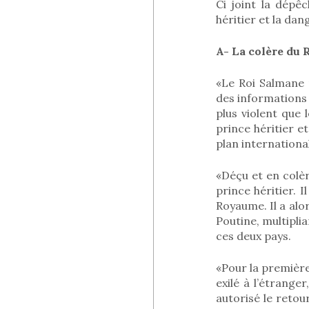
Ci joint la dépê
héritier et la dan
A- La colère du 
«Le Roi Salmane 
des informations r
plus violent que
prince héritier e
plan international
«Déçu et en colèr
prince héritier. 
Royaume. Il a alo
Poutine, multiplia
ces deux pays.
«Pour la première 
exilé à l’étrange
autorisé le retou