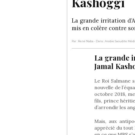
Kashoggi
La grande irritation d’
mis en colère contre s
Par : René Naba
- Dans : Arabie Saoudite Méd
La grande i
Jamal Kash
Le Roi Salmane s
nouvelle de l’équ
octobre 2018, me
fils, prince héri
d’arrondir les ang
Mais, aux antip
apprécié du tout
en ce que MBS s’a