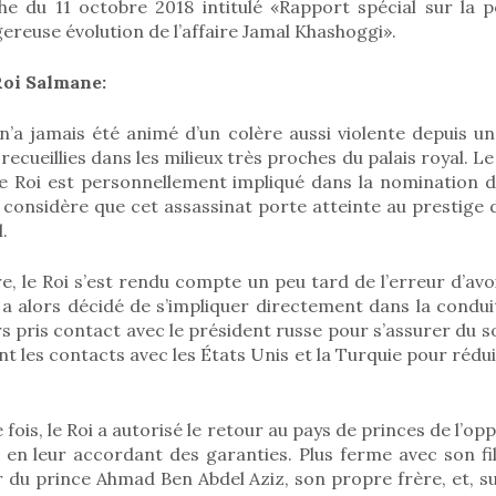
che du 11 octobre 2018 intitulé «Rapport spécial sur la p
gereuse évolution de l’affaire Jamal Khashoggi».
Roi Salmane:
n’a jamais été animé d’un colère aussi violente depuis un
ecueillies dans les milieux très proches du palais royal. L
 le Roi est personnellement impliqué dans la nomination 
t considère que cet assassinat porte atteinte au prestige
.
e, le Roi s’est rendu compte un peu tard de l’erreur d’av
Il a alors décidé de s’impliquer directement dans la condui
rs pris contact avec le président russe pour s’assurer du s
nt les contacts avec les États Unis et la Turquie pour rédu
fois, le Roi a autorisé le retour au pays de princes de l’oppo
r, en leur accordant des garanties. Plus ferme avec son f
r du prince Ahmad Ben Abdel Aziz, son propre frère, et, s