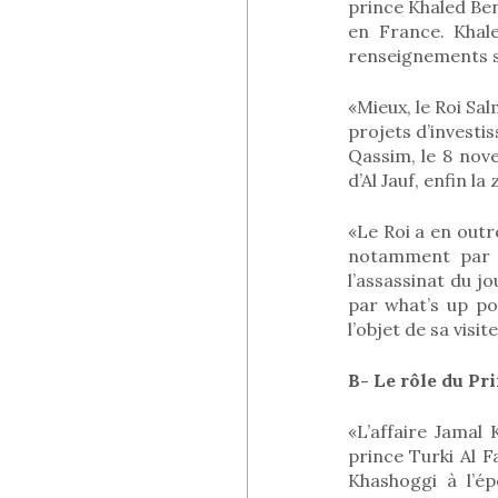
prince Khaled Ben
en France. Khal
renseignements sa
«Mieux, le Roi Sa
projets d’investi
Qassim, le 8 nove
d’Al Jauf, enfin l
«Le Roi a en outr
notamment par W
l’assassinat du j
par what’s up po
l’objet de sa visit
B- Le rôle du Pr
«L’affaire Jamal
prince Turki Al F
Khashoggi à l’ép