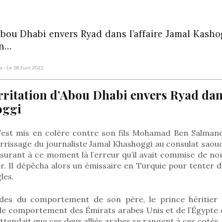
Abou Dhabi envers Ryad dans l’affaire Jamal Kasho
on…
ia
- Le 28 Juin 2022
rritation d’Abou Dhabi envers Ryad dans
oggi
’est mis en colère contre son fils Mohamad Ben Salman
arrissage du journaliste Jamal Khashoggi au consulat saoud
surant à ce moment là l’erreur qu’il avait commise de 
tier. Il dépêcha alors un émissaire en Turquie pour tenter d
les.
odes du comportement de son père, le prince héritier 
 le comportement des Émirats arabes Unis et de l’Égypte d
ttendait que ces deux alliés arabes se rangent à ces cotés.