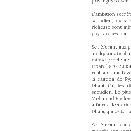
privilégiées avec
L’ambition secrèt
saoudien, mais c
richesse sont mi
pays arabes par s
Se référant aux 
un diplomate liban
même problème qu
Liban (1976-2005
réaliser sans l’av
la caution de Ry
Dhabi. Or, les 
saoudien. Le plu
Mohamad Rached a
affaires de sa ri
Dhabi, qui évite 
Se référant à un 
modifie son com