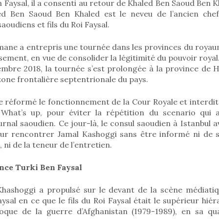
 Faysal, il a consenti au retour de Khaled Ben Saoud Ben Kha
ed Ben Saoud Ben Khaled est le neveu de l’ancien chef
oudiens et fils du Roi Faysal.
lmane a entrepris une tournée dans les provinces du royaum
ssement, en vue de consolider la légitimité du pouvoir roy
mbre 2018, la tournée s’est prolongée à la province de H
a zone frontalière septentrionale du pays.
e réformé le fonctionnement de la Cour Royale et interdit
hat’s up, pour éviter la répétition du scenario qui a
ournal saoudien. Ce jour-là, le consul saoudien à Istanbul 
ur rencontrer Jamal Kashoggi sans être informé ni de 
e, ni de la teneur de l’entretien.
ince Turki Ben Faysal
 Khashoggi a propulsé sur le devant de la scène médiatiqu
aysal en ce que le fils du Roi Faysal était le supérieur hié
oque de la guerre d’Afghanistan (1979-1989), en sa qu