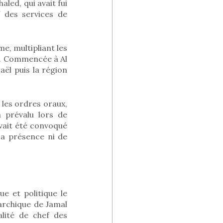
led, qui avait fui
 des services de
e, multipliant les
al. Commencée à Al
aël puis la région
 les ordres oraux,
 prévalu lors de
avait été convoqué
sa présence ni de
e et politique le
rarchique de Jamal
alité de chef des