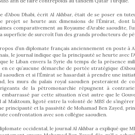
 MBS afin de faire contrepoids au tandem Qatar Turquie.
e d’Abou Dhabi, écrit Al Akhbar, était de se poser en tut
e projet se heurte aux dimensions de l’Émirat, dont la
nimes comparativement au Royaume d’Arabie saoudite, l’u
a superficie de surcroît l’un des grands producteurs de pé
propos d’un diplomate français anciennement en poste à A
ais, le journal indique que la principauté se heurte avec l
e le Liban envers la Syrie du temps de la présence mili
) en ce qu’aucune démarche de portée stratégique d’Abou
al saoudien et si l’Émirat se hasardait à prendre une initiat
ad, les murs du palais royal saoudien pesteraient de c
dirigeants de la pétromonarchie répugnent à contrarie
s embarrassé par cette situation n’est autre que le Gouv
l Maktoum, ligoté entre la volonté de MBS de s’ingérer 
che principauté et la passivité de Mohamad Ben Zayed, prin
toute confrontation avec son collègue saoudien.
diplomate occidental, le journal Al Akhbar a expliqué que
portement envers Mohamad Ben Zayed dès qu’il a achevé