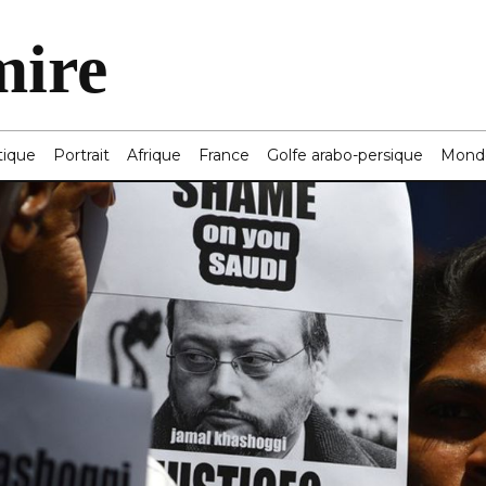
mire
tique
Portrait
Afrique
France
Golfe arabo-persique
Mond