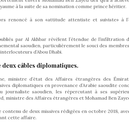
yaume à la suite de sa nomination comme prince héritier.
rs renoncé à son «attitude attentiste et suiviste» à l’
bliés par Al Akhbar révèlent l’étendue de l’infiltration 
nemental saoudien, particulièrement le souci des membres
 interlocuteurs d’Abou Dhabi.
 deux câbles diplomatiques.
e, ministre d’état des Affaires étrangères des Émirat
ssives diplomatiques en provenance d’Arabie saoudite con
du journaliste saoudien, les répercutant à ses supérieu
d, ministre des Affaires étrangères et Mohamad Ben Zayed,
le contenu de deux missives rédigées en octobre 2018, av
nt cette affaire.