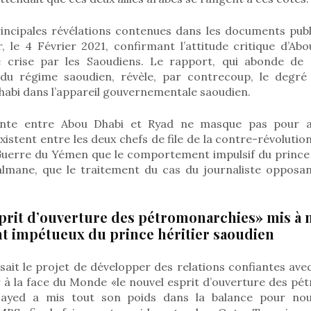
rincipales révélations contenues dans les documents publ
r, le 4 Février 2021, confirmant l’attitude critique d’Ab
e crise par les Saoudiens. Le rapport, qui abonde de p
u régime saoudien, révèle, par contrecoup, le degré d
habi dans l’appareil gouvernementale saoudien.
rente entre Abou Dhabi et Ryad ne masque pas pour au
xistent entre les deux chefs de file de la contre-révolutio
Guerre du Yémen que le comportement impulsif du prince 
mane, que le traitement du cas du journaliste opposan
prit d’ouverture des pétromonarchies» mis à m
 impétueux du prince héritier saoudien
ait le projet de développer des relations confiantes avec
r à la face du Monde «le nouvel esprit d’ouverture des pé
yed a mis tout son poids dans la balance pour noue