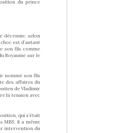
osition du prince
e décennie, selon
e choc est d’autant
de son fils comme
 du Royaume sur le
oir nommé son fils
te des affaires du
outien de Vladimir
ire la tension avec
sition, qui s’était
ils MBS, il a même
ur intervention du