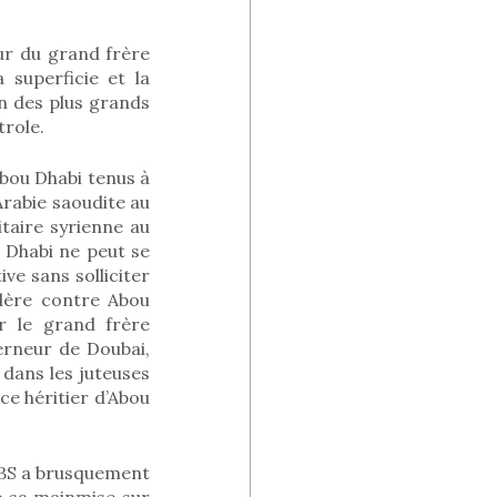
eur du grand frère
 superficie et la
n des plus grands
trole.
bou Dhabi tenus à
’Arabie saoudite au
taire syrienne au
 Dhabi ne peut se
ive sans solliciter
olère contre Abou
r le grand frère
erneur de Doubai,
dans les juteuses
ce héritier d’Abou
 MBS a brusquement
 sa mainmise sur