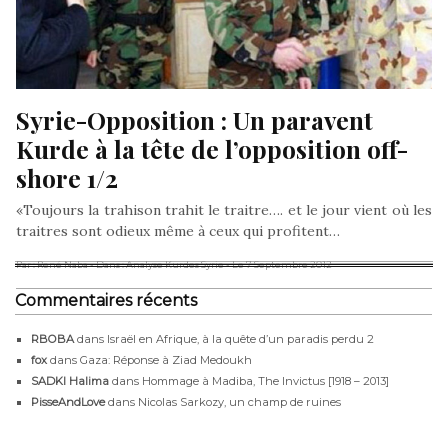
Syrie-Opposition : Un paravent 
Kurde à la tête de l’opposition off-
shore 1/2
«Toujours la trahison trahit le traitre…. et le jour vient où les
traitres sont odieux même à ceux qui profitent…
Par : René Naba
- Dans : Analyse Kurdes Syrie
- Le 7 Septembre 2012
Commentaires récents
RBOBA
dans
Israël en Afrique, à la quête d’un paradis perdu 2
fox
dans
Gaza: Réponse à Ziad Medoukh
SADKI Halima
dans
Hommage à Madiba, The Invictus [1918 – 2013]
PisseAndLove
dans
Nicolas Sarkozy, un champ de ruines