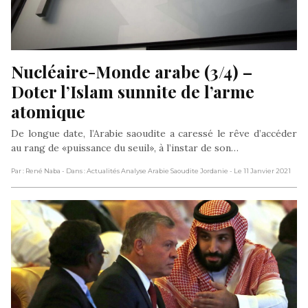
Nucléaire-Monde arabe (3/4) – 
Doter l’Islam sunnite de l’arme 
atomique
De longue date, l’Arabie saoudite a caressé le rêve d’accéder
au rang de «puissance du seuil», à l’instar de son…
Par : René Naba
- Dans : Actualités Analyse Arabie Saoudite Jordanie
- Le 11 Janvier 2021