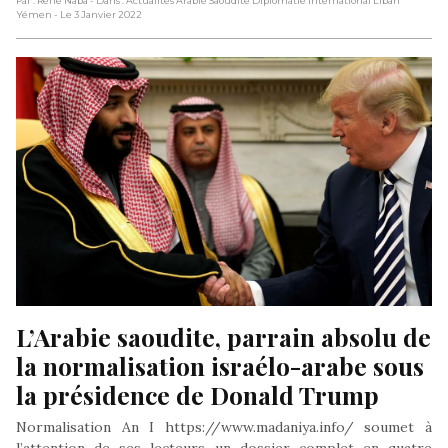
Par : René Naba
- Dans : Actualités Arabie Saoudite Diplomatie International Liban
Yémen
- Le 3 Janvier 2022
L’Arabie saoudite, parrain absolu de 
la normalisation israélo-arabe sous 
la présidence de Donald Trump
Normalisation An I https://www.madaniya.info/ soumet à