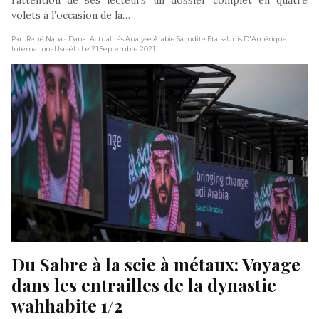
l’attention de ses lecteurs un dossier complet en quatre
volets à l’occasion de la…
Par : René Naba
- Dans : Actualités Analyse Arabie Saoudite États-Unis D'Amérique
International Israël
- Le 21 Septembre 2021
Du Sabre à la scie à métaux: Voyage 
dans les entrailles de la dynastie 
wahhabite 1/2