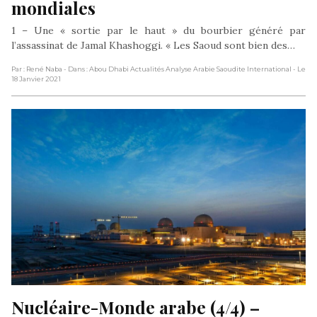
mondiales
1 – Une « sortie par le haut » du bourbier généré par
l’assassinat de Jamal Khashoggi. « Les Saoud sont bien des…
Par : René Naba
- Dans : Abou Dhabi Actualités Analyse Arabie Saoudite International
- Le
18 Janvier 2021
Nucléaire-Monde arabe (4/4) – 