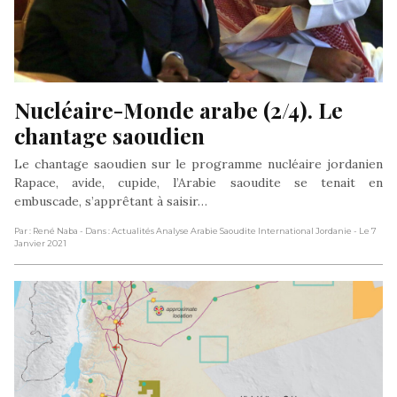
Nucléaire-Monde arabe (2/4). Le 
chantage saoudien
Le chantage saoudien sur le programme nucléaire jordanien
Rapace, avide, cupide, l’Arabie saoudite se tenait en
embuscade, s’apprêtant à saisir…
Par : René Naba
- Dans : Actualités Analyse Arabie Saoudite International Jordanie
- Le 7
Janvier 2021