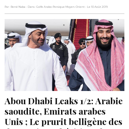
Par : René Naba
- Dans : Golfe Arabo-Persique Moyen-Orient
- Le 10 Août 2019
Abou Dhabi Leaks 1/2: Arabie 
saoudite, Emirats arabes 
Unis ; Le prurit belligène des 