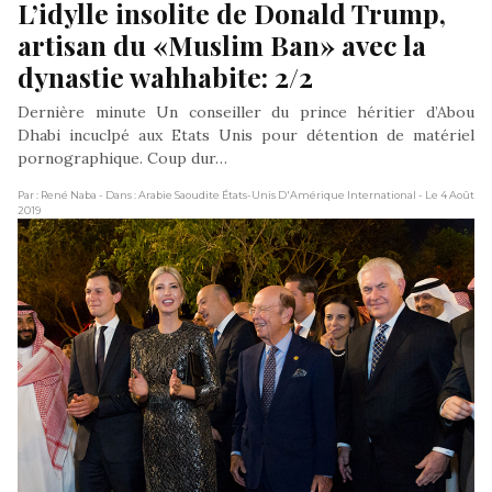
L’idylle insolite de Donald Trump, 
artisan du «Muslim Ban» avec la 
dynastie wahhabite: 2/2
Dernière minute Un conseiller du prince héritier d’Abou
Dhabi incuclpé aux Etats Unis pour détention de matériel
pornographique. Coup dur…
Par : René Naba
- Dans : Arabie Saoudite États-Unis D'Amérique International
- Le 4 Août
2019