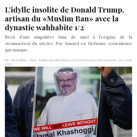
L’idylle insolite de Donald Trump, 
artisan du «Muslim Ban» avec la 
dynastie wahhabite 1/2
Récit d’une singulière lune de miel à l’origine de la
«transaction du siècle». Pur hasard ou fâcheuse coïncidence
qui masque…
Par : René Naba
- Dans : Arabie Saoudite États-Unis D'Amérique International
- Le 2 Août
2019