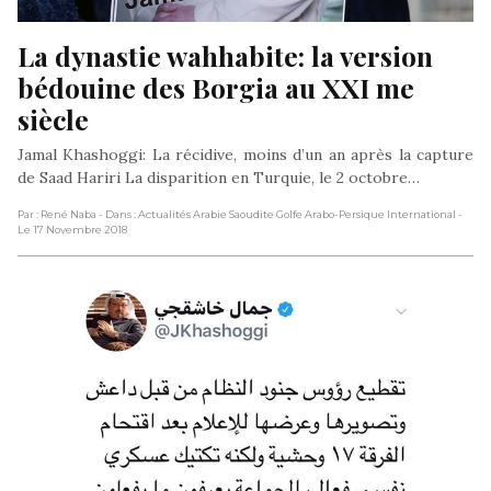
La dynastie wahhabite: la version 
bédouine des Borgia au XXI me 
siècle
Jamal Khashoggi: La récidive, moins d’un an après la capture
de Saad Hariri La disparition en Turquie, le 2 octobre…
Par : René Naba
- Dans : Actualités Arabie Saoudite Golfe Arabo-Persique International
-
Le 17 Novembre 2018