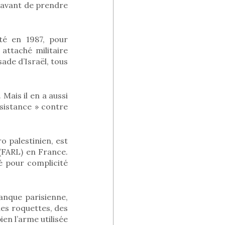
n avant de prendre
té en 1987, pour
 attaché militaire
ade d’Israël, tous
Mais il en a aussi
ésistance » contre
o palestinien, est
(FARL) en France.
é pour complicité
anque parisienne,
 des roquettes, des
ien l’arme utilisée