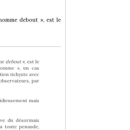
homme debout », est le
me debout »
, est le
’Homme », un cas
tion vichyste avec
observateurs, par
sidieusement mais
sive du désormais
ra toute penaude,