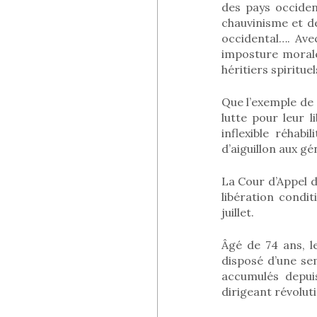
des pays occiden
chauvinisme et d
occidental…. Ave
imposture morale
héritiers spiritue
Que l’exemple de
lutte pour leur 
inflexible réhab
d’aiguillon aux gé
La Cour d’Appel d
libération condit
juillet.
Âgé de 74 ans, l
disposé d’une se
accumulés depuis
dirigeant révolut