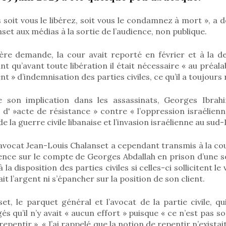
es soit vous le libérez, soit vous le condamnez à mort », a
set aux médias à la sortie de l’audience, non publique.
ère demande, la cour avait reporté en février et à la d
nt qu’avant toute libération il était nécessaire « au préalab
t » d’indemnisation des parties civiles, ce qu’il a toujours 
e son implication dans les assassinats, Georges Ibrahi
s d' »acte de résistance » contre « l’oppression israélien
e la guerre civile libanaise et l’invasion israélienne au sud
n avocat Jean-Louis Chalanset a cependant transmis à la c
sence sur le compte de Georges Abdallah en prison d’une 
à la disposition des parties civiles si celles-ci sollicitent l
it l’argent ni s’épancher sur la position de son client.
t, le parquet général et l’avocat de la partie civile, q
gés qu’il n’y avait « aucun effort » puisque « ce n’est pas so
 repentir ». « J’ai rappelé que la notion de repentir n’existai