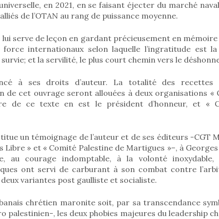
 universelle, en 2021, en se faisant éjecter du marché naval
alliés de l’OTAN au rang de puissance moyenne.
 lui serve de leçon en gardant précieusement en mémoire l
force internationaux selon laquelle l’ingratitude est l
survie; et la servilité, le plus court chemin vers le déshonn
ncé à ses droits d’auteur. La totalité des recettes
 de cet ouvrage seront allouées à deux organisations « C
re de ce texte en est le président d’honneur, et « Co
titue un témoignage de l’auteur et de ses éditeurs -CGT M
 es Libre » et « Comité Palestine de Martigues »–, à Georges
ble, au courage indomptable, à la volonté inoxydable, 
tiques ont servi de carburant à son combat contre l’arbi
deux variantes post gaulliste et socialiste.
ibanais chrétien maronite soit, par sa transcendance sym
 palestinien-, les deux phobies majeures du leadership ch