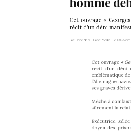
homme deb
Cet ouvrage « Georges
récit d’un déni manifes
Par : René Naba
- Dans : Média
- Le 10 Novem
Cet ouvrage
« Ge
récit d’un déni
emblématique de l
l’Allemagne nazi
ses graves dérive
Mèche à combusti
sûrement la relati
Exécutrice zélée
doyen des prison