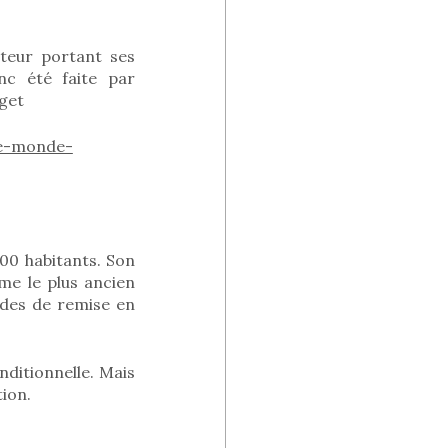
cteur portant ses
nc été faite par
rget
le-monde-
00 habitants. Son
me le plus ancien
andes de remise en
nditionnelle. Mais
tion.