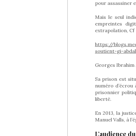
pour assassiner e
Mais le seul ind
empreintes digi
extrapolation, Cf
https://blogs.m
soutient-gi-abd
Georges Ibrahim A
Sa prison est si
numéro d’écrou à
prisonnier politi
liberté.
En 2013, la justi
Manuel Valls, à l’
L’audience du