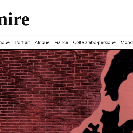
mire
tique
Portrait
Afrique
France
Golfe arabo-persique
Mond