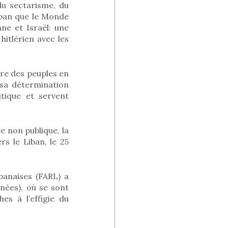
du sectarisme, du
iban que le Monde
ne et Israël: une
itlérien avec les
re des peuples en
 sa détermination
itique et servent
e non publique, la
rs le Liban, le 25
banaises (FARL) a
nées), où se sont
es à l’effigie du