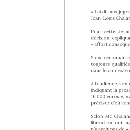
« J’ai dit aux jug
Jean-Louis Chalan
Pour cette derni
décision, expliqua
« effort conséquen
Sans reconnaîtr
toujours qualifié
dans le contexte d
A l’audience, so
indiquant la pré
16.000 euros », « 
préciser d’où vena
Selon Me Chalanse
libération, ont ju
n’y avait pas de «