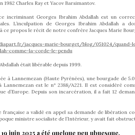
n 1982 Charles Ray et Yacov Barsimantov.
ice incriminant Georges Ibrahim Abdallah est un corre
tales. L’inculpation de Georges Ibrahim Abdallah a do
 à ce propos le récit de notre confrère Jacques Marie Bou
ediapart.fr/jacques-marie-bourget/blog/051024/quand-
allah-comme-la-corde-le-pendu
bdallah était libérable depuis 1999.
tuée à Lannemezan (Haute Pyrénées), une bourgade de 5.0
 Lannemezan est le n° 2388/A221. Il est considéré com
que d’Europe. Depuis son incarcération, il a fait 12 dem
ce française a validé en appel sa demande de libération co
époque ministre socialiste de l’Intérieur, y avait fait obstruc
 19 juin 2025 a été quelque peu ubuesque.