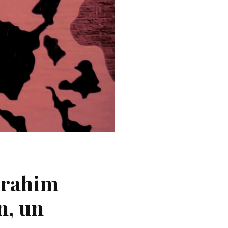
Ibrahim
n, un