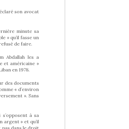
 déclaré son avocat
ernière minute sa
le » qu’il fasse un
refusé de faire.
m Abdallah les a
ne et américaine »
-Liban en 1978.
our des documents
somme « d’environ
e versement ». Sans
ui s’opposent à sa
n argent » et qu’il
t pas dans le droit