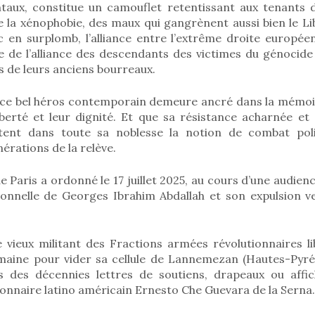
taux, constitue un camouflet retentissant aux tenants 
e la xénophobie, des maux qui gangrènent aussi bien le L
c en surplomb, l’alliance entre l’extrême droite européen
 de l’alliance des descendants des victimes du génocide h
ls de leurs anciens bourreaux.
 ce bel héros contemporain demeure ancré dans la mémoi
liberté et leur dignité. Et que sa résistance acharnée et
ilitent dans toute sa noblesse la notion de combat pol
nérations de la relève.
e Paris a ordonné le 17 juillet 2025, au cours d’une audienc
ionnelle de Georges Ibrahim Abdallah et son expulsion ve
e vieux militant des Fractions armées révolutionnaires li
maine pour vider sa cellule de Lannemezan (Hautes-Pyré
 des décennies lettres de soutiens, drapeaux ou affich
ionnaire latino américain Ernesto Che Guevara de la Serna.