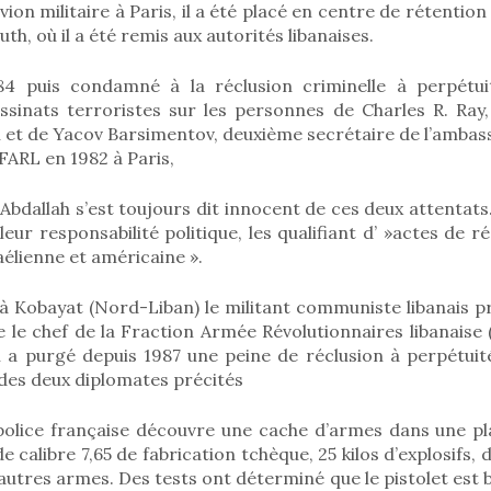
ion militaire à Paris, il a été placé en centre de rétentio
th, où il a été remis aux autorités libanaises.
984 puis condamné à la réclusion criminelle à perpétui
ssinats terroristes sur les personnes de Charles R. Ray,
 et de Yacov Barsimentov, deuxième secrétaire de l’ambass
 FARL en 1982 à Paris,
bdallah s’est toujours dit innocent de ces deux attentats. 
eur responsabilité politique, les qualifiant d’ »actes de r
aélienne et américaine ».
1 à Kobayat (Nord-Liban) le militant communiste libanais pr
le chef de la Fraction Armée Révolutionnaires libanaise 
il a purgé depuis 1987 une peine de réclusion à perpétuit
 des deux diplomates précités
a police française découvre une cache d’armes dans une pl
e calibre 7,65 de fabrication tchèque, 25 kilos d’explosifs,
’autres armes. Des tests ont déterminé que le pistolet est b