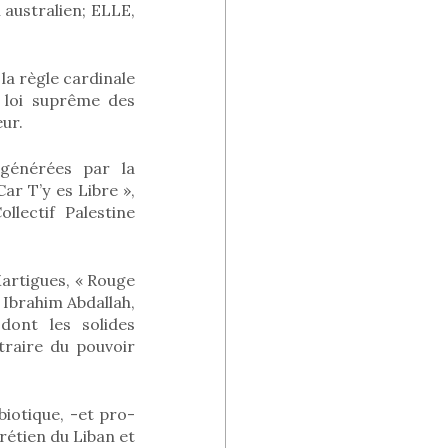
 australien; ELLE,
a règle cardinale
a loi suprême des
eur.
 générées par la
ar T’y es Libre »,
llectif Palestine
artigues, « Rouge
 Ibrahim Abdallah,
dont les solides
traire du pouvoir
biotique, -et pro-
rétien du Liban et