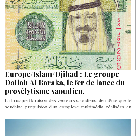
Europe/Islam/Djihad : Le groupe
Dallah Al Baraka, le fer de lance du
prosélytisme saoudien.
La brusque floraison des vecteurs saoudiens, de même que le
soudaine propulsion d’un complexe multimédia, réalisées en
un temps record de trois ans, n’aurait pu être assurée sans
l’appui massif d’un consortium saoudien parmi les géants de la
finance internationale: Le Groupe Dallah Al Baraka, giga
porteur médiatique, avec en soubassement sa synergie avec