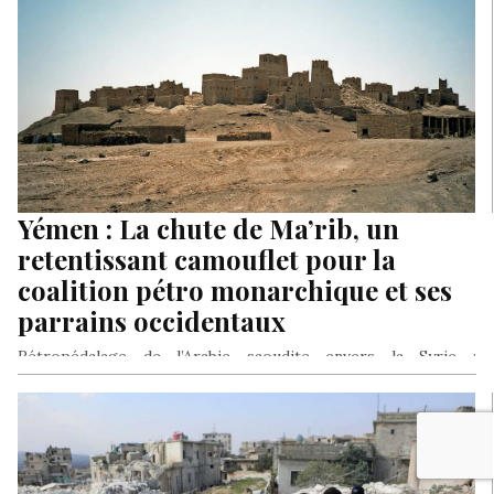
les banques islamiques «Dar El Mal Al islami» et «Banque
Islamique Faysal».
Yémen : La chute de Ma’rib, un
retentissant camouflet pour la
coalition pétro monarchique et ses
parrains occidentaux
Rétropédalage de l’Arabie saoudite envers la Syrie :
L’Arabisme, meilleur antidote à l’extrémisme islamique. Vers
une convergence entre Al Qaida…