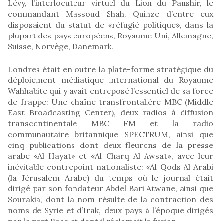
Lévy, l’interlocuteur virtuel du Lion du Panshir, le
commandant Massoud Shah. Quinze d’entre eux
disposaient du statut de «réfugié politique», dans la
plupart des pays européens, Royaume Uni, Allemagne,
Suisse, Norvège, Danemark.
Londres était en outre la plate-forme stratégique du
déploiement médiatique international du Royaume
Wahhabite qui y avait entreposé l’essentiel de sa force
de frappe: Une chaîne transfrontalière MBC (Middle
East Broadcasting Center), deux radios à diffusion
transcontinentale MBC FM et la radio
communautaire britannique SPECTRUM, ainsi que
cinq publications dont deux fleurons de la presse
arabe «Al Hayat» et «Al Charq Al Awsat», avec leur
inévitable contrepoint nationaliste: «Al Qods Al Arabi
(la Jérusalem Arabe) du temps où le journal était
dirigé par son fondateur Abdel Bari Atwane, ainsi que
Sourakia, dont la nom résulte de la contraction des
noms de Syrie et d’Irak, deux pays à l’époque dirigés
par le part Baas et dont il réclamait la fusion.