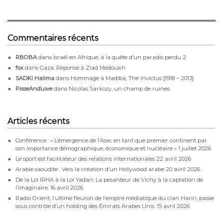
du…
Commentaires récents
RBOBA
dans
Israël en Afrique, à la quête d’un paradis perdu 2
fox
dans
Gaza: Réponse à Ziad Medoukh
SADKI Halima
dans
Hommage à Madiba, The Invictus [1918 – 2013]
PisseAndLove
dans
Nicolas Sarkozy, un champ de ruines
Articles récents
Conférence : « L’émergence de l’Asie, en tant que premier continent par
son importance démographique, économique et nucléaire »
1 juillet 2026
Le sport est facilitateur des relations internationales
22 avril 2026
Arabie saoudite : Vers la création d’un Hollywood arabe
20 avril 2026
De la Loi IRHA à la Loi Yadan: La pesanteur de Vichy à la captation de
l’imaginaire.
16 avril 2026
Radio Orient, l’ultime fleuron de l’empire médiatique du clan Hariri, passe
sous contrôle d’un holding des Émirats Arabes Unis.
15 avril 2026