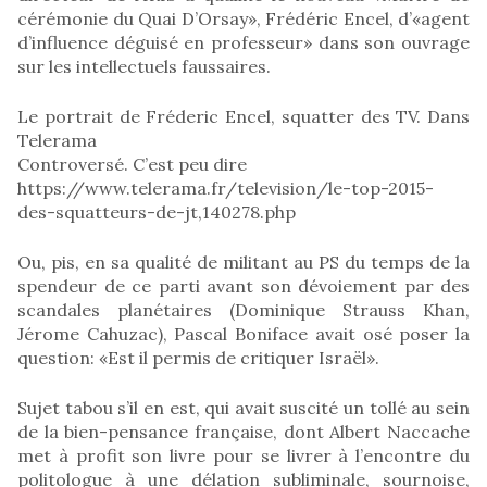
cérémonie du Quai D’Orsay», Frédéric Encel, d’«agent
d’influence déguisé en professeur» dans son ouvrage
sur les intellectuels faussaires.
Le portrait de Fréderic Encel, squatter des TV. Dans
Telerama
Controversé. C’est peu dire
https://www.telerama.fr/television/le-top-2015-
des-squatteurs-de-jt,140278.php
Ou, pis, en sa qualité de militant au PS du temps de la
spendeur de ce parti avant son dévoiement par des
scandales planétaires (Dominique Strauss Khan,
Jérome Cahuzac), Pascal Boniface avait osé poser la
question: «Est il permis de critiquer Israël».
Sujet tabou s’il en est, qui avait suscité un tollé au sein
de la bien-pensance française, dont Albert Naccache
met à profit son livre pour se livrer à l’encontre du
politologue à une délation subliminale, sournoise,