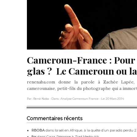
Cameroun-France : Pour q
glas ?  Le Cameroun ou la
renenaba.com donne la parole à Zachée Lapée, m
camerounaise, petit-fils du photographe qui a immor
Par : René Naba
- Dans : Analyse Cameroun France
- Le 20 Mars 2014
Commentaires récents
RBOBA
dans
Israël en Afrique, à la quête d’un paradis perdu 2
fox
dans
Gaza: Réponse à Ziad Medoukh