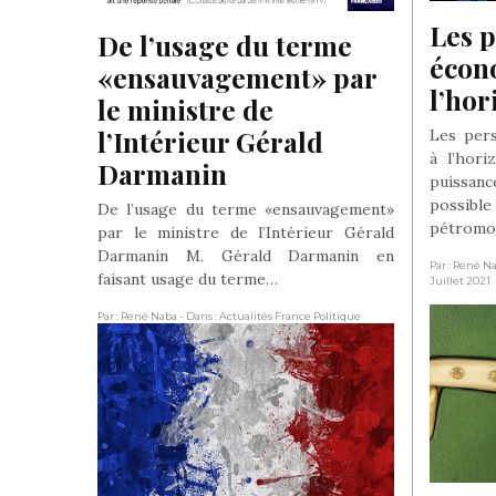
Les p
De l’usage du terme 
écon
«ensauvagement» par 
l’hor
le ministre de 
l’Intérieur Gérald 
Les per
à l’hori
Darmanin
puissanc
possibl
De l’usage du terme «ensauvagement»
pétromo
par le ministre de l’Intérieur Gérald
Darmanin M. Gérald Darmanin en
Par : René N
faisant usage du terme…
Juillet 2021
Par : René Naba
- Dans : Actualités France Politique
Société
- Le 1 Septembre 2020