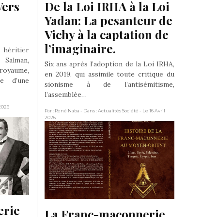
ers 
De la Loi IRHA à la Loi 
Yadan: La pesanteur de 
Vichy à la captation de 
l’imaginaire.
héritier
Salman,
Six ans après l’adoption de la Loi IRHA,
oyaume,
en 2019, qui assimile toute critique du
ie d’une
sionisme à de l’antisémitisme,
l’assemblée…
 2026
Par : René Naba
- Dans : Actualités Société
- Le 16 Avril
2026
rie 
La Franc-maçonnerie 