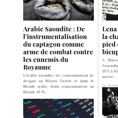
Arabie Saoudite : De 
Lena 
l’instrumentalisation 
la ch
du captagon comme 
pied 
arme de combat contre 
bien
les ennemis du 
A Shir
Royaume
Journalis
1971 à J
L’Arabie saoudite, 1er consommateur de
morte…
drogue au Moyen Orient et dans le
Monde arabe, 4ème consommateur au
Par : René N
2023
Monde 45 %…
Par : René Naba
- Dans : Société
- Le 4 Avril 2025