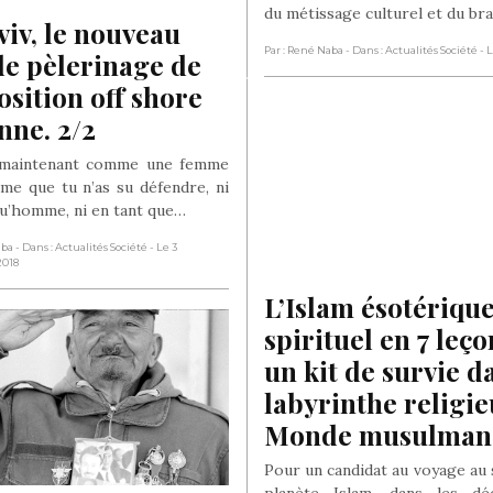
du métissage culturel et du br
viv, le nouveau 
Par : René Naba
- Dans : Actualités Société
- 
de pèlerinage de 
osition off shore 
nne. 2/2
 maintenant comme une femme
me que tu n’as su défendre, ni
qu’homme, ni en tant que…
aba
- Dans : Actualités Société
- Le 3
2018
L’Islam ésotérique 
spirituel en 7 leçon
un kit de survie da
labyrinthe religie
Monde musulman
Pour un candidat au voyage au s