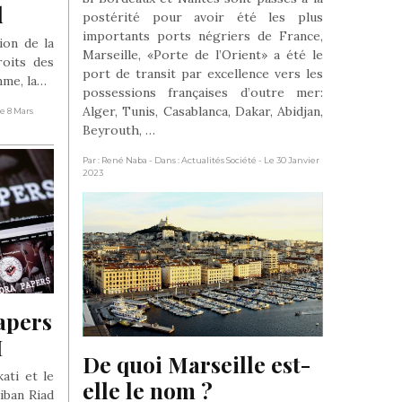
l
postérité pour avoir été les plus
importants ports négriers de France,
ion de la
Marseille, «Porte de l’Orient» a été le
roits des
port de transit par excellence vers les
me, la…
possessions françaises d’outre mer:
Alger, Tunis, Casablanca, Dakar, Abidjan,
Le 8 Mars
Beyrouth, …
Par : René Naba
- Dans : Actualités Société
- Le 30 Janvier
2023
apers 
I
De quoi Marseille est-
ati et le
elle le nom ?
iban Riad