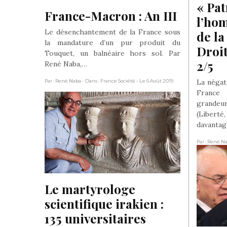
« Pat
France-Macron : An III
l’hom
Le désenchantement de la France sous
de la
la mandature d’un pur produit du
Droit
Touquet, un balnéaire hors sol. Par
2/5
René Naba,…
La négat
Par : René Naba
- Dans : France Société
- Le 6 Août 2019
France
grandeu
(Liberté
davanta
Par : René N
2019
Le martyrologe 
scientifique irakien : 
135 universitaires 