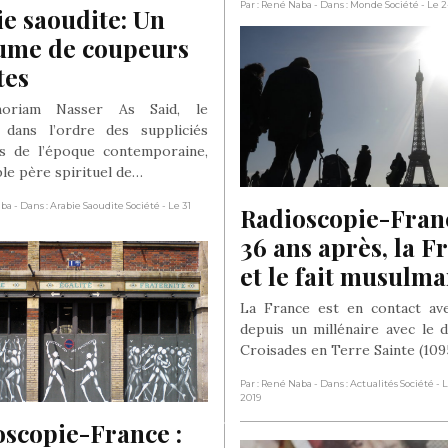
Par : René Naba
- Dans : Monde Société
- Le 
e saoudite: Un 
ume de coupeurs 
tes
oriam Nasser As Said, le
 dans l’ordre des suppliciés
s de l’époque contemporaine,
ble père spirituel de…
aba
- Dans : Arabie Saoudite Société
- Le 31
Radioscopie-Franc
36 ans après, la Fr
et le fait musulma
La France est en contact ave
depuis un millénaire avec le 
Croisades en Terre Sainte (109
Par : René Naba
- Dans : Actualités Société
- 
2019
scopie-France : 