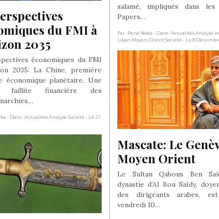
salamé, impliqués dans les
erspectives 
Papers…
omiques du FMI à 
Par : René Naba
- Dans : Actualités Analyse I
izon 2035
Liban Moyen-Orient Société
- Le 8 Décembr
spectives économiques du FMI
zon 2035: La Chine, première
e économique planétaire. Une
e faillite financière des
narchies…
aba
- Dans : Actualités Analyse Société
- Le 21
Mascate: Le Genèv
Moyen Orient
Le Sultan Qabous Ben Sai
dynastie d’Al Bou Saïdy, doye
des dirigeants arabes, es
vendredi 10…