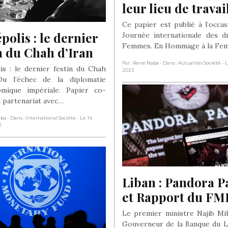
leur lieu de travai
Ce papier est publié à l’occas
polis : le dernier 
Journée internationale des d
Femmes. En Hommage à la Fem
n du Chah d’Iran
Par : René Naba
- Dans : Actualités Société
- 
is : le dernier festin du Chah
2023
 Ou l’échec de la diplomatie
omique impériale. Papier co-
n partenariat avec…
aba
- Dans : International Société
- Le 14
2
Liban : Pandora P
et Rapport du FM
Le premier ministre Najib Mik
Gouverneur de la Banque du L