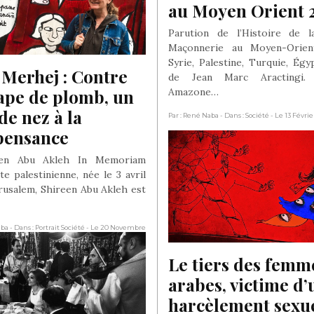
au Moyen Orient 
Parution de l’Histoire de l
Maçonnerie au Moyen-Orient
Syrie, Palestine, Turquie, Égyp
Merhej : Contre 
de Jean Marc Aractingi. 
ape de plomb, un 
Amazone…
de nez à la 
Par : René Naba
- Dans : Société
- Le 13 Févri
pensance
een Abu Akleh In Memoriam
te palestinienne, née le 3 avril
érusalem, Shireen Abu Akleh est
aba
- Dans : Portrait Société
- Le 20 Novembre
Le tiers des femme
arabes, victime d’u
harcèlement sexue