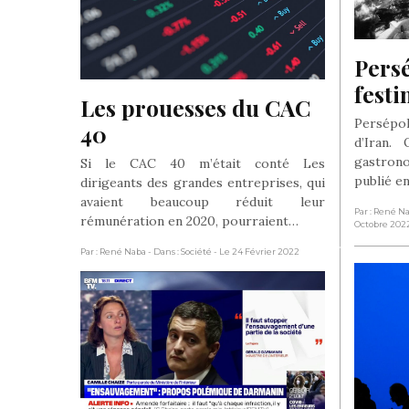
Persé
festi
Les prouesses du CAC 
Persépol
40
d’Iran.
gastron
Si le CAC 40 m’était conté Les
publié e
dirigeants des grandes entreprises, qui
avaient beaucoup réduit leur
Par : René N
rémunération en 2020, pourraient…
Octobre 202
Par : René Naba
- Dans : Société
- Le 24 Février 2022