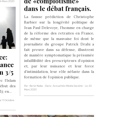
de «complotisme» 
24 Mars 2020
dans le débat français.
La fausse prédiction de Christophe
Barbier sur la longévité politique de
Jean Paul Delevoye, l’homme en charge
de la réforme des retraites en France,
de même que la mauvaise foi dont le
journaliste du groupe Patrick Drahi a
fait preuve dans sa défense, illustrent
e: 
de manière symptomatique la présumée
infaillibilité des prescripteurs d’opinion
ance 
et, par leur nuisance et leur force
n 3/5
d’intimidation, leur rôle néfaste dans la
formation de l’opinion publique.
c l’Islam
début des
Par : René Naba
- Dans : Actualités Média Société
- Le 20
Mars 2020
5); en…
Le 11 Octobre