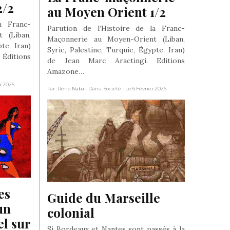
2/2
au Moyen Orient 1/2
a Franc-
Parution de l’Histoire de la Franc-
 (Liban,
Maçonnerie au Moyen-Orient (Liban,
te, Iran)
Syrie, Palestine, Turquie, Égypte, Iran)
Éditions
de Jean Marc Aractingi. Editions
Amazone…
er 2026
Par : René Naba
- Dans : Société
- Le 6 Février 2026
s 
Guide du Marseille 
n 
colonial
l sur 
Si Bordeaux et Nantes sont passés à la