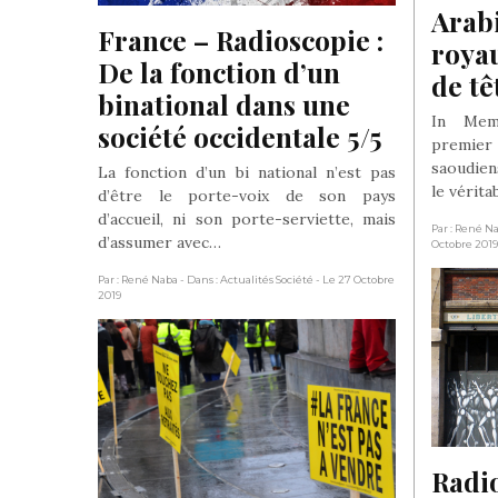
Arabi
France – Radioscopie : 
roya
De la fonction d’un 
de tê
binational dans une 
In Mem
société occidentale 5/5
premier
saoudien
La fonction d’un bi national n’est pas
le vérita
d’être le porte-voix de son pays
d’accueil, ni son porte-serviette, mais
Par : René N
d’assumer avec…
Octobre 2019
Par : René Naba
- Dans : Actualités Société
- Le 27 Octobre
2019
Radio