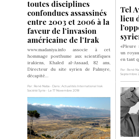
toutes disciplines 
Tel A
confondues assassinés 
lieu 
entre 2003 et 2006 à la 
l’opp
faveur de l’invasion 
syrie
américaine de l’Irak
«Pleure
www.madaniya.info associe à cet
un royau
hommage posthume aux scientifiques
en tant 
irakiens, Khaled al-Assaad, 82 ans,
Directeur du site syrien de Palmyre,
Par : René N
Septembre 
décapité…
Par : René Naba
- Dans : Actualités International Irak
Société Syrie
- Le 17 Novembre 2018