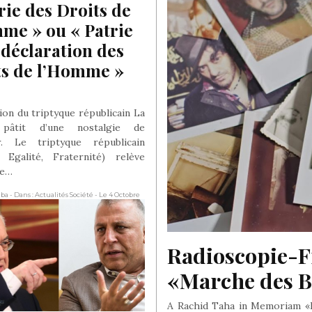
rie des Droits de 
me » ou « Patrie 
 déclaration des 
s de l’Homme » 
ion du triptyque républicain La
 pâtit d’une nostalgie de
r. Le triptyque républicain
, Egalité, Fraternité) relève
ge…
aba
- Dans : Actualités Société
- Le 4 Octobre
Radioscopie-Fr
«Marche des Be
A Rachid Taha in Memoriam «Fra