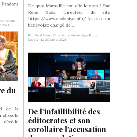
 Pandora
De quoi Marseille est-elle le nom ? Par
René Naba, Directeur du site
https://www.madaniya.info/ Au titre du
nternational
bénévolat: chargé de…
e 2021
Par : René Naba
- Dans : Actualités Analyse Portrait
Société
- Le 26 Juillet 2021
e du 
d de la
De l’infaillibilité des 
n abssolu
éditocrates et son 
t décédé
corollaire l’accusation 