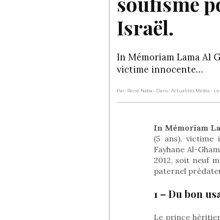
soufisme p
Israël.
In Mémoriam Lama Al Gh
victime innocente…
Par : René Naba
- Dans : Actualités Média
- Le
In Mémoriam L
(5 ans), victime
Fayhane Al-Ghamd
2012, soit neuf m
paternel prédateu
1 – Du bon us
Le prince héritie