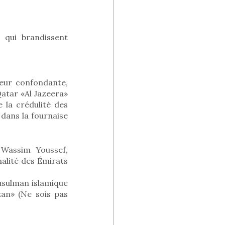
 qui brandissent
deur confondante,
Qatar «Al Jazeera»
 la crédulité des
 dans la fournaise
 Wassim Youssef,
alité des Émirats
musulman islamique
zan» (Ne sois pas