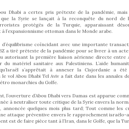
bou Dhabi a certes pris prétexte de la pandémie, mais
s que la Syrie se lançait à la reconquête du nord de 
rroristes protégés de la Turquie, apparaissant dés
t à l’expansionnisme ottoman dans le Monde arabe.
 d’équilibrisme coïncidant avec une importante transacti
BZ a tiré prétexte de la pandémie pour se livrer à un act
eu autorisant la première liaison aérienne directe entre 
er du matériel sanitaire aux Palestiniens. L’aide humani
qu’Israël s’apprêtait à annexer la Cisjordanie a été
s le vol Abou Dhabi Tel Aviv a fait date dans les annales d
 pétro monarchies du Golfe.
nt, l’ouverture d’Abou Dhabi vers Damas est apparue co
née à neutraliser toute critique de la Syrie envers la norm
l, annoncée quelques mois plus tard; Tout comme les cr
e attaque préventive envers le rapprochement israélo-
cent est de faire pièce tant à l’Iran, dans le Golfe, que la Tu