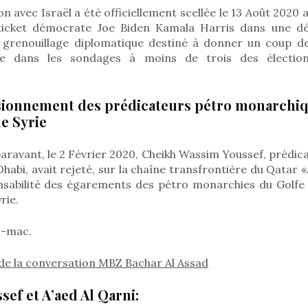
on avec Israël a été officiellement scellée le 13 Août 2020
 ticket démocrate Joe Biden Kamala Harris dans une dé
 grenouillage diplomatique destiné à donner un coup d
 dans les sondages à moins de trois des élections
sionnement des prédicateurs pétro monarchiq
de Syrie
ravant, le 2 Février 2020, Cheikh Wassim Youssef, prédic
abi, avait rejeté, sur la chaîne transfrontière du Qatar «A
nsabilité des égarements des pétro monarchies du Golfe 
rie.
c-mac.
r de la conversation MBZ Bachar Al Assad
sef et A’aed Al Qarni: