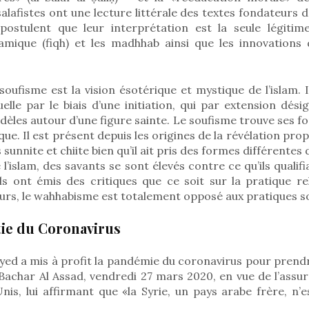
lafistes ont une lecture littérale des textes fondateurs de
postulent que leur interprétation est la seule légitime;
lamique (fiqh) et les madhhab ainsi que les innovations 
oufisme est la vision ésotérique et mystique de l’islam. Il
tuelle par le biais d’une initiation, qui par extension dési
idèles autour d’une figure sainte. Le soufisme trouve ses 
ue. Il est présent depuis les origines de la révélation prop
sunnite et chiite bien qu’il ait pris des formes différentes 
l’islam, des savants se sont élevés contre ce qu’ils qualif
ls ont émis des critiques que ce soit sur la pratique re
rs, le wahhabisme est totalement opposé aux pratiques so
tie du Coronavirus
d a mis à profit la pandémie du coronavirus pour prendr
Bachar Al Assad, vendredi 27 mars 2020, en vue de l’assu
is, lui affirmant que «la Syrie, un pays arabe frère, n’