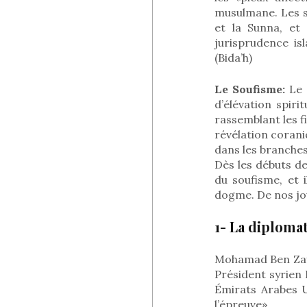
musulmane. Les sa
et la Sunna, et 
jurisprudence is
(Bida’h)
Le Soufisme:
Le s
d’élévation spiri
rassemblant les f
révélation coraniq
dans les branches 
Dès les débuts de 
du soufisme, et i
dogme. De nos jou
1- La diploma
Mohamad Ben Zaye
Président syrien 
Émirats Arabes Un
l’épreuve».