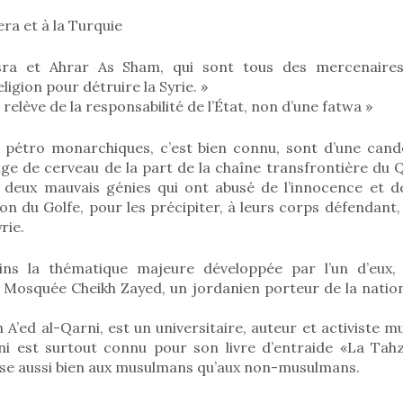
era et à la Turquie
ra et Ahrar As Sham, qui sont tous des mercenaires
eligion pour détruire la Syrie. »
relève de la responsabilité de l’État, non d’une fatwa »
 pétro monarchiques, c’est bien connu, sont d’une can
age de cerveau de la part de la chaîne transfrontière du 
, deux mauvais génies qui ont abusé de l’innocence et de
n du Golfe, pour les précipiter, à leurs corps défendant,
rie.
ins la thématique majeure développée par l’un d’eux,
a Mosquée Cheikh Zayed, un jordanien porteur de la nation
 A’ed al-Qarni, est un universitaire, auteur et activiste 
ni est surtout connu pour son livre d’entraide «La Tah
esse aussi bien aux musulmans qu’aux non-musulmans.