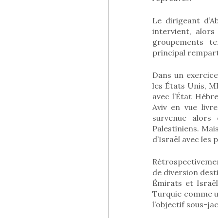
Le dirigeant d’A
intervient, alor
groupements te
principal rempar
Dans un exercice
les États Unis, M
avec l’État Hébr
Aviv en vue livr
survenue alors 
Palestiniens. Mai
d’Israël avec les
Rétrospectiveme
de diversion desti
Émirats et Israë
Turquie comme un
l’objectif sous-ja