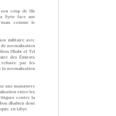
 son coup de fils
la Syrie face aux
ormais comme le
on militaire avec
e de normalisation
Abou Dhabi et Tel
taire des Émirats
 refusée par les
e la normalisation
mme une manœuvre
alisation entre les
itiques contre la
abou dhabien dont
rquie, en Libye.