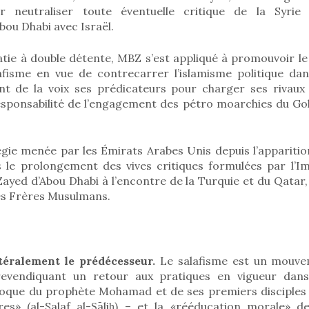
r neutraliser toute éventuelle critique de la Syrie
bou Dhabi avec Israël.
tie à double détente, MBZ s’est appliqué à promouvoir 
afisme en vue de contrecarrer l’islamisme politique dan
nt de la voix ses prédicateurs pour charger ses rivaux 
esponsabilité de l’engagement des pétro moarchies du Gol
tégie menée par les Émirats Arabes Unis depuis l’appariti
 le prolongement des vives critiques formulées par l’
yed d’Abou Dhabi à l’encontre de la Turquie et du Qatar,
des Frères Musulmans.
ttéralement le prédécesseur.
Le salafisme est un mouvem
, revendiquant un retour aux pratiques en vigueur da
poque du prophète Mohamad et de ses premiers disciple
res» (al-Salaf al-Ṣāliḥ) – et la «rééducation morale»