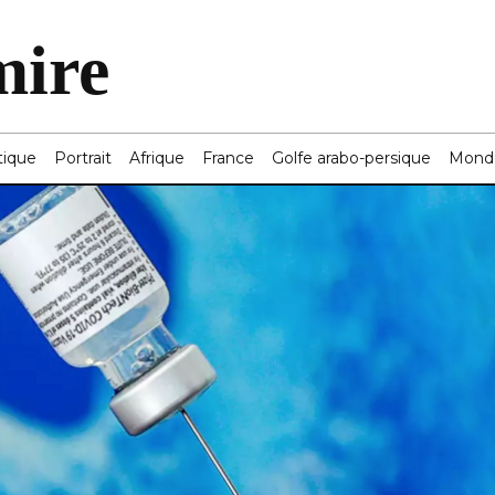
mire
tique
Portrait
Afrique
France
Golfe arabo-persique
Mond