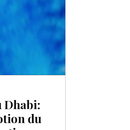
u Dhabi:
otion du