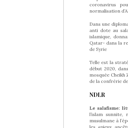
coronavirus pou
normalisation d’A
Dans une diploma
anti dote au sal
islamique, donna
Qatar- dans la r
de Syrie
Telle est la stra
début 2020, dans
mosquée Cheikh Za
de la confrérie 
NDLR
Le salafisme: li
l’islam sunnite
musulmane à l’é
les «pieux ancêt