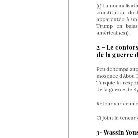
((( La normalisati
constitution du
apparentée à un
Trump en baisse
américaines)) .
2 – Le contor
de la guerre 
Peu de temps aupa
mosquée d’Abou Dh
Turquie la respo
de la guerre de Sy
Retour sur ce mi
Ci joint la teneu
3- Wassin Yous