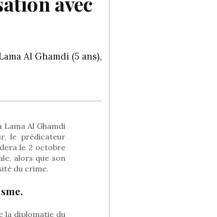
ation avec
Lama Al Ghamdi (5 ans),
s à Lama Al Ghamdi
r, le prédicateur
dera le 2 octobre
ale, alors que son
ité du crime.
isme.
e la diplomatie du