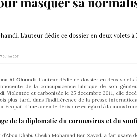
our masquer sa normalis
amdi. L’auteur dédie ce dossier en deux volets à 
 7 Juillet 2021
ama Al Ghamdi
. L’auteur dédie ce dossier en deux volet
 innocente de la concupiscence lubrique de son géniteu
i. Violentée et carbonisée le 25 décembre 2011, elle décé
ois plus tard, dans l’indifférence de la presse internation
r écopait d’une amende dérisoire eu égard à la monstruos
age de la diplomatie du coronavirus et du souf
r d’Abou Dhabi, Cheikh Mohamad Ben Zayed, a fait usage d