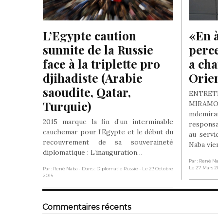
L’Egypte caution 
«En à
sunnite de la Russie 
perce
face à la triplette pro 
a ch
djihadiste (Arabie 
Orie
saoudite, Qatar, 
ENTRET
Turquie)
MIRAM
mdemira
2015 marque la fin d’un interminable
respons
cauchemar pour l’Egypte et le début du
au servi
recouvrement de sa souveraineté
Naba vie
diplomatique : L’inauguration…
Par : René N
Le 27 Mars 2
Par : René Naba
- Dans : Diplomatie Russie
- Le 23 Octobre
2015
Commentaires récents