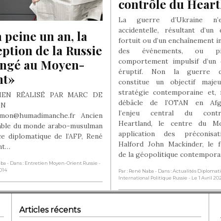
contrôle du Hear
La guerre d’Ukraine n’
accidentelle, résultant d’un
 peine un an, la 
fortuit ou d’un enchaînement i
ption de la Russie 
des événements, ou p
angé au Moyen-
comportement impulsif d’un 
éruptif. Non la guerre d
nt»
constitue un objectif maje
stratégie contemporaine et, 
IEN RÉALISÉ PAR MARC DE
débâcle de l’OTAN en Afgh
ON
l’enjeu central du cont
mon@humadimanche.fr Ancien
Heartland, le centre du M
able du monde arabo-musulman
application des préconisa
ce diplomatique de l’AFP, René
Halford John Mackinder, le 
nt…
de la géopolitique contempora
aba
- Dans : Entretien Moyen-Orient Russie
-
014
Par : René Naba
- Dans : Actualités Diplomat
International Politique Russie
- Le 1 Avril 20
Articles récents