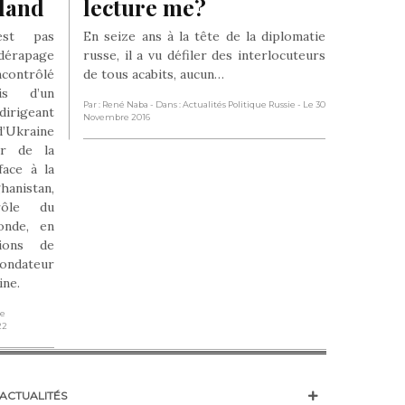
tland
lecture me?
est pas
En seize ans à la tête de la diplomatie
 dérapage
russe, il a vu défiler des interlocuteurs
ncontrôlé
de tous acabits, aucun…
is d’un
Par : René Naba
- Dans : Actualités Politique Russie
- Le 30
dirigeant
Novembre 2016
’Ukraine
ur de la
face à la
anistan,
rôle du
onde, en
tions de
fondateur
ine.
ie
22
ACTUALITÉS