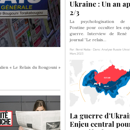
Ukraine : Un an ap
2/3
La psychologisation de V
Poutine pour occulter les enj
guerre. Interview de René
journal “Le relais…
Par : René Naba
- Dans : Analyse Russie Ukra
Mars 2023
alien « Le Relais du Bougouni »
La guerre d’Ukrain
Enjeu central pour