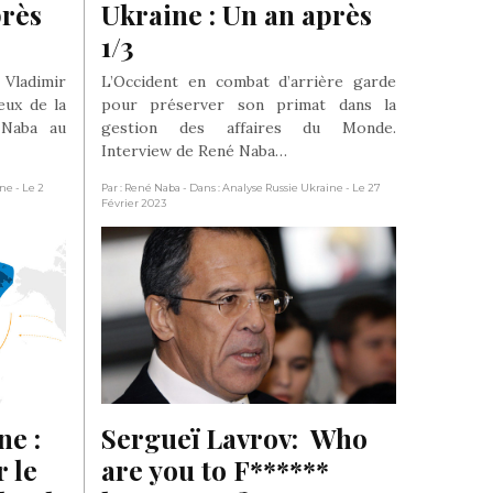
rès 
Ukraine : Un an après 
1/3
ladimir
L’Occident en combat d’arrière garde
eux de la
pour préserver son primat dans la
 Naba au
gestion des affaires du Monde.
Interview de René Naba…
ine
- Le 2
Par : René Naba
- Dans : Analyse Russie Ukraine
- Le 27
Février 2023
e : 
Sergueï Lavrov:  Who 
 le 
are you to F****** 