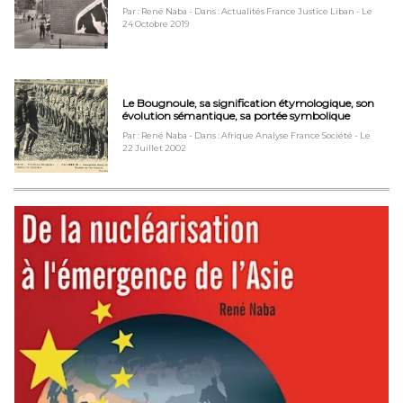
Par : René Naba
- Dans : Actualités France Justice Liban
- Le
24 Octobre 2019
Le Bougnoule, sa signification étymologique, son
évolution sémantique, sa portée symbolique
Par : René Naba
- Dans : Afrique Analyse France Société
- Le
22 Juillet 2002