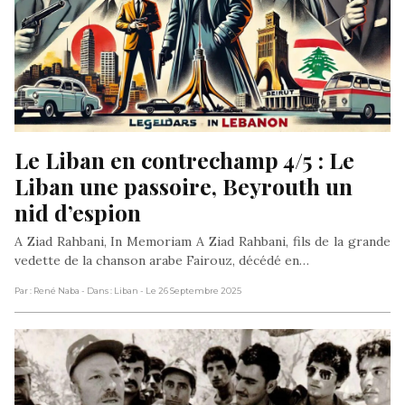
Le Liban en contrechamp 4/5 : Le 
Liban une passoire, Beyrouth un 
nid d’espion
A Ziad Rahbani, In Memoriam A Ziad Rahbani, fils de la grande
vedette de la chanson arabe Fairouz, décédé en…
Par : René Naba
- Dans : Liban
- Le 26 Septembre 2025