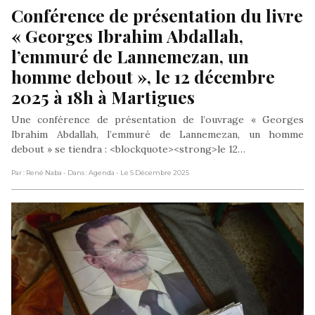
Conférence de présentation du livre 
« Georges Ibrahim Abdallah, 
l’emmuré de Lannemezan, un 
homme debout », le 12 décembre 
2025 à 18h à Martigues
Une conférence de présentation de l’ouvrage « Georges
Ibrahim Abdallah, l’emmuré de Lannemezan, un homme
debout » se tiendra : <blockquote><strong>le 12…
Par : René Naba
- Dans : Agenda
- Le 5 Décembre 2025