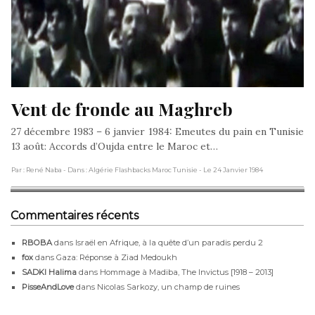
Vent de fronde au Maghreb
27 décembre 1983 – 6 janvier 1984: Emeutes du pain en Tunisie
13 août: Accords d’Oujda entre le Maroc et…
Par : René Naba
- Dans : Algérie Flashbacks Maroc Tunisie
- Le 24 Janvier 1984
Commentaires récents
RBOBA
dans
Israël en Afrique, à la quête d’un paradis perdu 2
fox
dans
Gaza: Réponse à Ziad Medoukh
SADKI Halima
dans
Hommage à Madiba, The Invictus [1918 – 2013]
PisseAndLove
dans
Nicolas Sarkozy, un champ de ruines