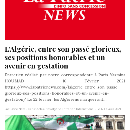
L’Algérie, entre son passé glorieux, 
ses positions honorables et un 
avenir en gestation
Entretien réalisé par notre correspondente à Paris Yasmina
HOUMAD – 16 Février 2021
https://www.lapatrienews.com/lalgerie-entre-son-passe-
glorieux-ses-positions-honorables-et-un-avenir-en-
gestation/ Le 22 février, les Algériens marqueront…
Par : René Naba
- Dans : Actualités Algérie Entretien International
- Le 17 Février 2021