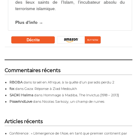
des lieux saints de l’Islam, l’incubateur absolu du
terrorisme islamique.
Plus d'info →
Décrite
Commentaires récents
RBOBA
dans
Israël en Afrique, à la quête d’un paradis perdu 2
fox
dans
Gaza: Réponse à Ziad Medoukh
SADKI Halima
dans
Hommage à Madiba, The Invictus [1918 – 2013]
PisseAndLove
dans
Nicolas Sarkozy, un champ de ruines
Articles récents
Conférence : « L’émergence de l’Asie, en tant que premier continent par