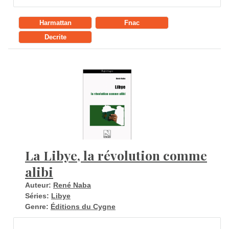
Harmattan
Fnac
Decrite
La Libye, la révolution comme
alibi
Auteur:
René Naba
Séries:
Libye
Genre:
Éditions du Cygne