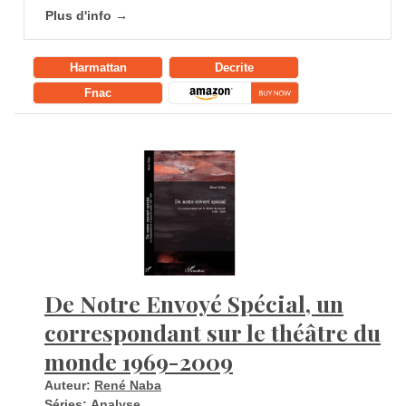
Plus d'info →
Harmattan
Decrite
Fnac
De Notre Envoyé Spécial, un
correspondant sur le théâtre du
monde 1969-2009
Auteur:
René Naba
Séries:
Analyse