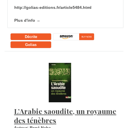
http://golias-editions.fr/article5484.html
Plus d'info →
Décrite
Golias
L’Arabie saoudite, un royaume
des ténèbres
Auteur:
René Naba