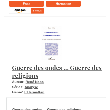
Fnac
Harmattan
Guerre des ondes … Guerre des
religions
Auteur:
René Naba
Séries:
Analyse
Genre:
L'Harmattan
Guerre des ondes ... Guerre des religions.