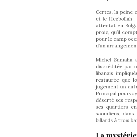
Certes, la peine 
et le Hezbollah 
attentat en Bulga
proie, qu’il comp
pour le camp occi
d’un arrangement 
Michel Samaha a 
discréditée par 
libanais impliqu
restaurée que lo
jugement un autr
Principal pourvoy
déserté ses respo
ses quartiers e
saoudiens, dans 
billards à trois b
La mystérie