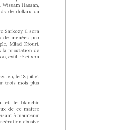
re, Wissam Hassan,
rds de dollars du
 Sarkozy, il sera
ion de menées pro
le, Milad Kfouri.
 la prestation de
on, exfiltré et son
ien, le 18 juillet
r trois mois plus
 et le blanchir
eux de ce maître
visant à maintenir
arcération abusive