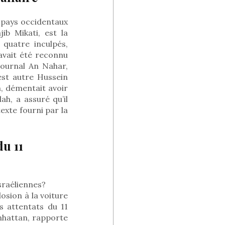
 pays occidentaux
ib Mikati, est la
 quatre inculpés,
 avait été reconnu
 journal An Nahar,
est autre Hussein
, démentait avoir
ah, a assuré qu’il
exte fourni par la
du 11
sraéliennes?
osion à la voiture
s attentats du 11
nhattan, rapporte