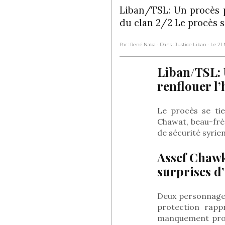
Liban/TSL: Un procès p
du clan 2/2 Le procès s
Par : René Naba
- Dans : Justice Liban
- Le 21
Liban/TSL: 
renflouer l
Le procès se tie
Chawat, beau-frè
de sécurité syrie
Assef Chawk
surprises d’
Deux personnages
protection rapp
manquement profes