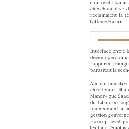
son rival libanai
cherchant à se d
réclamaient la t
l’affaire Hariri.
Interface entre l
devenu personnag
rapports triangul
parasitait la scè
Ancien ministre 
chrétiennes liban
Manar» que Saad H
du Liban un eng
financement à l
gestion gouverne
Hariri jr avait 
les faux témoins q