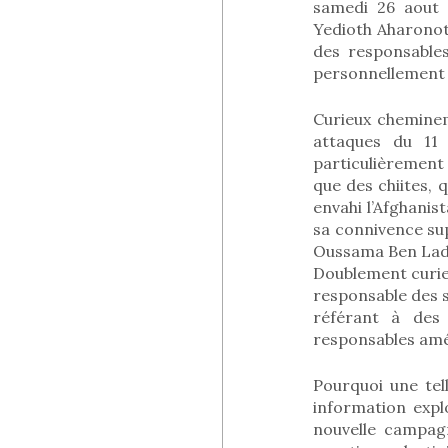
samedi 26 aout 2
Yedioth Aharonot
des responsable
personnellement a
Curieux cheminem
attaques du 11 
particulièrement 
que des chiites, 
envahi l’Afghanis
sa connivence sup
Oussama Ben Lad
Doublement curie
responsable des s
référant à des 
responsables amér
Pourquoi une tel
information expl
nouvelle campagn