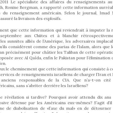
011 Le spécialiste des affaires du renseignements au 
h, Ronine Bergman, a rapporté cette information surréali
s du renseignement américain. Selon le journal, Imad 
ssuré la livraison des explosifs.
ent que cette information qui reviendrait à imputer la r
septembre aux Chiites et à blanchir rétrospectiveme
les sunnites alliés de l’Amérique, les adversaires implacab
qu’ils considèrent comme des parias de l’Islam, alors que 
tan précisément pour châtier les Taliban de cette opération
posée avec Al Qaïda, enfin le Pakistan pour l’élimination d
en.
ux le cheminement que cette information qui consiste à co
ervices de renseignements israéliens de charger l’Iran et 
anciens responsables de la CIA. Que n’a-t-on cité
icains, sans s’abriter derrière les Israéliens?
le révélation si tardive? Pourquoi avoir attendu dix ans
osive détenue par les Américains eux-mêmes? S’agit d’i
e de diabolisation de «l’axe du mal» en de détourner l