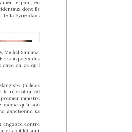
 damer le pion, en
identaux dont ils
 de la Syrie dans
zy, Michel Samaha,
ivers aspects des
ilence en ce qu’il
langiste (milices
 la télévision «Al
e premier ministre
de même qu’a son
ne sanctionne sa
it engagée contre
iciers qui lui sont