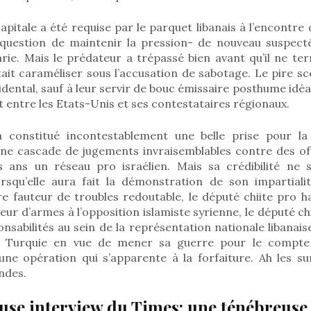
capitale a été requise par le parquet libanais à l’encontr
-question de maintenir la pression- de nouveau suspect
rie. Mais le prédateur a trépassé bien avant qu’il ne te
tait caraméliser sous l’accusation de sabotage. Le pire s
dental, sauf à leur servir de bouc émissaire posthume idéa
entre les Etats-Unis et ses contestataires régionaux.
constitué incontestablement une belle prise pour la j
une cascade de jugements invraisemblables contre des off
és ans un réseau pro israélien. Mais sa crédibilité ne
rsqu’elle aura fait la démonstration de son impartial
e fauteur de troubles redoutable, le député chiite pro ha
eur d’armes à l’opposition islamiste syrienne, le député chi
nsabilités au sein de la représentation nationale libana
n Turquie en vue de mener sa guerre pour le compte
une opération qui s’apparente à la forfaiture. Ah les su
andes.
use interview du Times: une ténébreuse 