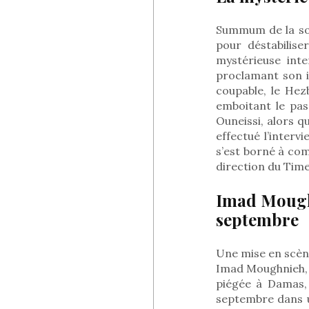
Summum de la sop
pour déstabilise
mystérieuse inte
proclamant son in
coupable, le Hezb
emboitant le pas
Ouneissi, alors 
effectué l’interv
s’est borné à com
direction du Tim
Imad Moughn
septembre
Une mise en scèn
Imad Moughnieh, c
piégée à Damas, 
septembre dans u