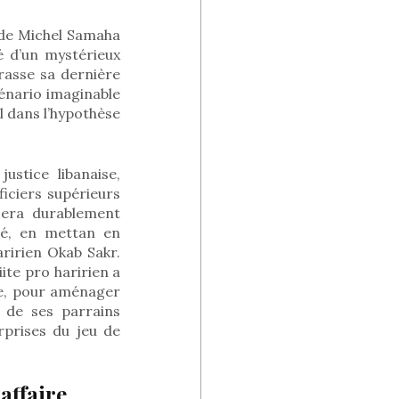
e de Michel Samaha
é d’un mystérieux
rrasse sa dernière
cénario imaginable
l dans l’hypothèse
ustice libanaise,
iciers supérieurs
 sera durablement
ité, en mettan en
ririen Okab Sakr.
ite pro haririen a
ise, pour aménager
 de ses parrains
rprises du jeu de
affaire