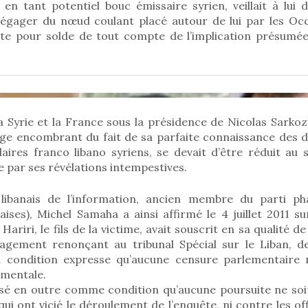
s en tant potentiel bouc émissaire syrien, veillait à lui
égager du nœud coulant placé autour de lui par les Occ
ête pour solde de tout compte de l’implication présumée
a Syrie et la France sous la présidence de Nicolas Sarko
e encombrant du fait de sa parfaite connaissance des d
aires franco libano syriens, se devait d’être réduit au s
ne par ses révélations intempestives.
libanais de l’information, ancien membre du parti pha
aises), Michel Samaha a ainsi affirmé le 4 juillet 2011 sur
ariri, le fils de la victime, avait souscrit en sa qualité d
agement renonçant au tribunal Spécial sur le Liban, 
a condition expresse qu’aucune censure parlementaire 
mentale.
posé en outre comme condition qu’aucune poursuite ne so
ui ont vicié le déroulement de l’enquête, ni contre les off