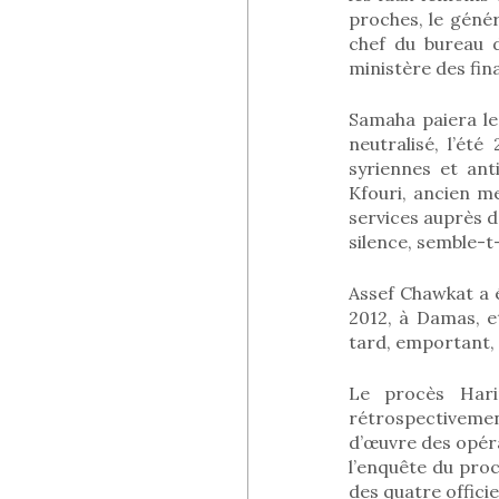
proches, le génér
chef du bureau d
ministère des fin
Samaha paiera le
neutralisé, l’ét
syriennes et ant
Kfouri, ancien m
services auprès de
silence, semble-t
Assef Chawkat a é
2012, à Damas, e
tard, emportant, 
Le procès Hari
rétrospectiveme
d’œuvre des opéra
l’enquête du proc
des quatre offici