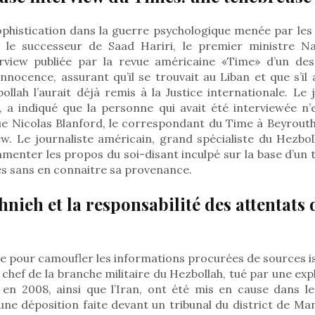
histication dans la guerre psychologique menée par les
r le successeur de Saad Hariri, le premier ministre Naj
rview publiée par la revue américaine «Time» d’un des
nocence, assurant qu’il se trouvait au Liban et que s’il
ollah l’aurait déjà remis à la Justice internationale. Le
, a indiqué que la personne qui avait été interviewée n’
que Nicolas Blanford, le correspondant du Time à Beyrouth
iew. Le journaliste américain, grand spécialiste du Hezboll
menter les propos du soi-disant inculpé sur la base d’un t
es sans en connaitre sa provenance.
ieh et la responsabilité des attentats 
e pour camoufler les informations procurées de sources i
hef de la branche militaire du Hezbollah, tué par une expl
en 2008, ainsi que l’Iran, ont été mis en cause dans le
ne déposition faite devant un tribunal du district de Ma