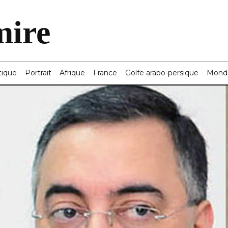
mire
tique
Portrait
Afrique
France
Golfe arabo-persique
Mond