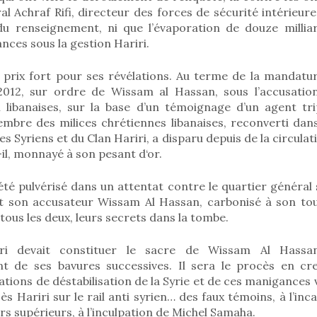
al Achraf Rifi, directeur des forces de sécurité intérieu
u renseignement, ni que l’évaporation de douze millia
ances sous la gestion Hariri.
 prix fort pour ses révélations. Au terme de la mandature
é 2012, sur ordre de Wissam al Hassan, sous l’accusat
i libanaises, sur la base d’un témoignage d’un agent trip
embre des milices chrétiennes libanaises, reconverti dans
s Syriens et du Clan Hariri, a disparu depuis de la circulati
-il, monnayé à son pesant d‘or.
té pulvérisé dans un attentat contre le quartier général syr
t son accusateur Wissam Al Hassan, carbonisé à son tou
tous les deux, leurs secrets dans la tombe.
ri devait constituer le sacre de Wissam Al Hassan
nt de ses bavures successives. Il sera le procès en cr
tions de déstabilisation de la Syrie et de ces manigances 
ès Hariri sur le rail anti syrien… des faux témoins, à l’inc
ers supérieurs, à l’inculpation de Michel Samaha.