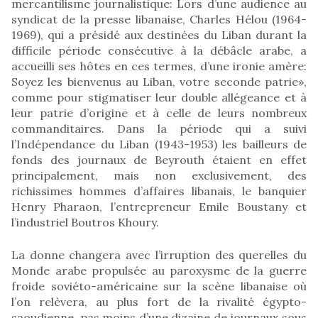
mercantilisme journalistique: Lors d’une audience au
syndicat de la presse libanaise, Charles Hélou (1964-
1969), qui a présidé aux destinées du Liban durant la
difficile période consécutive à la débâcle arabe, a
accueilli ses hôtes en ces termes, d’une ironie amère:
Soyez les bienvenus au Liban, votre seconde patrie»,
comme pour stigmatiser leur double allégeance et à
leur patrie d’origine et à celle de leurs nombreux
commanditaires. Dans la période qui a suivi
l’Indépendance du Liban (1943-1953) les bailleurs de
fonds des journaux de Beyrouth étaient en effet
principalement, mais non exclusivement, des
richissimes hommes d’affaires libanais, le banquier
Henry Pharaon, l’entrepreneur Emile Boustany et
l’industriel Boutros Khoury.
La donne changera avec l’irruption des querelles du
Monde arabe propulsée au paroxysme de la guerre
froide soviéto-américaine sur la scène libanaise où
l’on relèvera, au plus fort de la rivalité égypto-
saoudienne, pas moins d’une dizaine de journaux sous