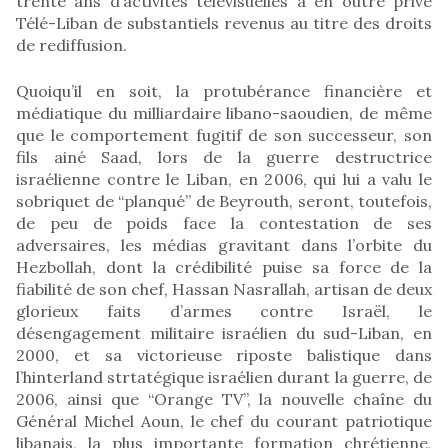
trente ans d’activités télévisuelles a en outre privé
Télé-Liban de substantiels revenus au titre des droits
de rediffusion.
Quoiqu’il en soit, la protubérance financière et
médiatique du milliardaire libano-saoudien, de même
que le comportement fugitif de son successeur, son
fils ainé Saad, lors de la guerre destructrice
israélienne contre le Liban, en 2006, qui lui a valu le
sobriquet de “planqué” de Beyrouth, seront, toutefois,
de peu de poids face la contestation de ses
adversaires, les médias gravitant dans l’orbite du
Hezbollah, dont la crédibilité puise sa force de la
fiabilité de son chef, Hassan Nasrallah, artisan de deux
glorieux faits d’armes contre Israël, le
désengagement militaire israélien du sud-Liban, en
2000, et sa victorieuse riposte balistique dans
l’hinterland strtatégique israélien durant la guerre, de
2006, ainsi que “Orange TV”, la nouvelle chaîne du
Général Michel Aoun, le chef du courant patriotique
libanais, la plus importante formation chrétienne,