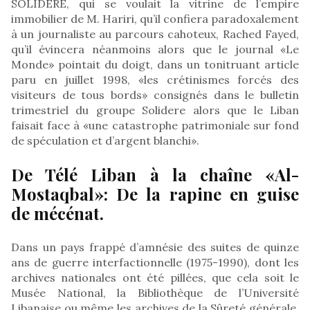
SOLIDERE, qui se voulait la vitrine de l’empire
immobilier de M. Hariri, qu’il confiera paradoxalement
à un journaliste au parcours cahoteux, Rached Fayed,
qu’il évincera néanmoins alors que le journal «Le
Monde» pointait du doigt, dans un tonitruant article
paru en juillet 1998, «les crétinismes forcés des
visiteurs de tous bords» consignés dans le bulletin
trimestriel du groupe Solidere alors que le Liban
faisait face à «une catastrophe patrimoniale sur fond
de spéculation et d’argent blanchi».
De Télé Liban à la chaîne «Al-
Mostaqbal»: De la rapine en guise
de mécénat.
Dans un pays frappé d’amnésie des suites de quinze
ans de guerre interfactionnelle (1975-1990), dont les
archives nationales ont été pillées, que cela soit le
Musée National, la Bibliothèque de l’Université
Libanaise ou même les archives de la Sûreté générale,