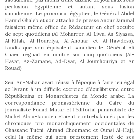
perfusion égyptienne et autant sous fusion
saoudienne. Le proconsul égyptien, le Général Abdel
Hamid Ghaleb et son attaché de presse Anour Jammal
faisaient même office de Rédacteur en chef occulte
de sept quotidiens (Al-Moharrer, Al-Liwa, As-Siyassa,
Al-Kifah, Al-Hourriya, Al-Anouar et Al-Hawdess),
tandis que son équivalent saoudien le Général Ali
Chaer régnait en maître sur cinq quotidiens (Al-
Hayat, Az-Zamane, Ad-Dyar, Al Joumhouriya et Ar
Rouad).
Seul An-Nahar avait réussi à l’époque à faire jeu égal
se livrant à un difficile exercice d’équilibrisme entre
Républicains et Monarchistes du Monde arabe. La
correspondance pronassérienne du Caire du
journaliste Fouad Matar et l’éditorial panarabiste de
Michel Abou-Jaoudeh étaient contrebalancés par les
chroniques pro monarchiquement occidentales de
Ghassane Tuéni, Ahmad Choumane et Ounsi Al-Hajj,
celui là même qui sera prestement lesté de ses