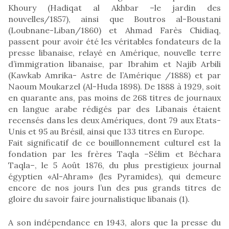
Khoury (Hadiqat al Akhbar –le jardin des
nouvelles/1857), ainsi que Boutros al-Boustani
(Loubnane-Liban/1860) et Ahmad Farès Chidiaq,
passent pour avoir été les véritables fondateurs de la
presse libanaise, relayé en Amérique, nouvelle terre
d’immigration libanaise, par Ibrahim et Najib Arbili
(Kawkab Amrika- Astre de l’Amérique /1888) et par
Naoum Moukarzel (Al-Huda 1898). De 1888 à 1929, soit
en quarante ans, pas moins de 268 titres de journaux
en langue arabe rédigés par des Libanais étaient
recensés dans les deux Amériques, dont 79 aux Etats-
Unis et 95 au Brésil, ainsi que 133 titres en Europe.
Fait significatif de ce bouillonnement culturel est la
fondation par les frères Taqla –Sélim et Béchara
Taqla–, le 5 Août 1876, du plus prestigieux journal
égyptien «Al-Ahram» (les Pyramides), qui demeure
encore de nos jours l’un des pus grands titres de
gloire du savoir faire journalistique libanais (1).
A son indépendance en 1943, alors que la presse du