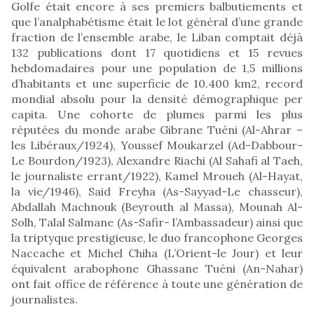
Golfe était encore à ses premiers balbutiements et
que l’analphabétisme était le lot général d’une grande
fraction de l’ensemble arabe, le Liban comptait déjà
132 publications dont 17 quotidiens et 15 revues
hebdomadaires pour une population de 1,5 millions
d’habitants et une superficie de 10.400 km2, record
mondial absolu pour la densité démographique per
capita. Une cohorte de plumes parmi les plus
réputées du monde arabe Gibrane Tuéni (Al-Ahrar –
les Libéraux/1924), Youssef Moukarzel (Ad-Dabbour-
Le Bourdon/1923), Alexandre Riachi (Al Sahafi al Taeh,
le journaliste errant/1922), Kamel Mroueh (Al-Hayat,
la vie/1946), Said Freyha (As-Sayyad-Le chasseur),
Abdallah Machnouk (Beyrouth al Massa), Mounah Al-
Solh, Talal Salmane (As-Safir- l’Ambassadeur) ainsi que
la triptyque prestigieuse, le duo francophone Georges
Naccache et Michel Chiha (L’Orient-le Jour) et leur
équivalent arabophone Ghassane Tuéni (An-Nahar)
ont fait office de référence à toute une génération de
journalistes.