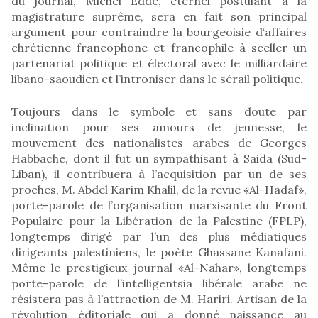
du journal, Michel Eddé, éternel postulant à la
magistrature suprême, sera en fait son principal
argument pour contraindre la bourgeoisie d‘affaires
chrétienne francophone et francophile à sceller un
partenariat politique et électoral avec le milliardaire
libano-saoudien et l’introniser dans le sérail politique.
Toujours dans le symbole et sans doute par
inclination pour ses amours de jeunesse, le
mouvement des nationalistes arabes de Georges
Habbache, dont il fut un sympathisant à Saida (Sud-
Liban), il contribuera à l’acquisition par un de ses
proches, M. Abdel Karim Khalil, de la revue «Al-Hadaf»,
porte-parole de l’organisation marxisante du Front
Populaire pour la Libération de la Palestine (FPLP),
longtemps dirigé par l’un des plus médiatiques
dirigeants palestiniens, le poète Ghassane Kanafani.
Même le prestigieux journal «Al-Nahar», longtemps
porte-parole de l’intelligentsia libérale arabe ne
résistera pas à l’attraction de M. Hariri. Artisan de la
révolution éditoriale qui a donné naissance au