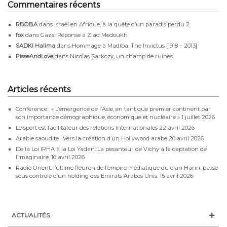
Commentaires récents
RBOBA
dans
Israël en Afrique, à la quête d’un paradis perdu 2
fox
dans
Gaza: Réponse à Ziad Medoukh
SADKI Halima
dans
Hommage à Madiba, The Invictus [1918 – 2013]
PisseAndLove
dans
Nicolas Sarkozy, un champ de ruines
Articles récents
Conférence : « L’émergence de l’Asie, en tant que premier continent par
son importance démographique, économique et nucléaire »
1 juillet 2026
Le sport est facilitateur des relations internationales
22 avril 2026
Arabie saoudite : Vers la création d’un Hollywood arabe
20 avril 2026
De la Loi IRHA à la Loi Yadan: La pesanteur de Vichy à la captation de
l’imaginaire.
16 avril 2026
Radio Orient, l’ultime fleuron de l’empire médiatique du clan Hariri, passe
sous contrôle d’un holding des Émirats Arabes Unis.
15 avril 2026
ACTUALITÉS