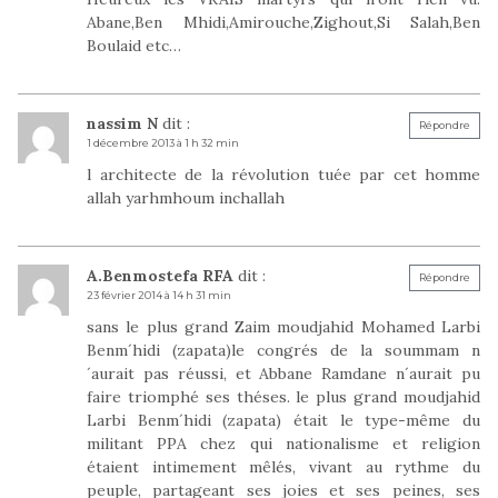
Abane,Ben Mhidi,Amirouche,Zighout,Si Salah,Ben
Boulaid etc…
nassim N
dit :
Répondre
1 décembre 2013 à 1 h 32 min
l architecte de la révolution tuée par cet homme
allah yarhmhoum inchallah
A.Benmostefa RFA
dit :
Répondre
23 février 2014 à 14 h 31 min
sans le plus grand Zaim moudjahid Mohamed Larbi
Benm´hidi (zapata)le congrés de la soummam n
´aurait pas réussi, et Abbane Ramdane n´aurait pu
faire triomphé ses théses. le plus grand moudjahid
Larbi Benm´hidi (zapata) était le type-même du
militant PPA chez qui nationalisme et religion
étaient intimement mêlés, vivant au rythme du
peuple, partageant ses joies et ses peines, ses