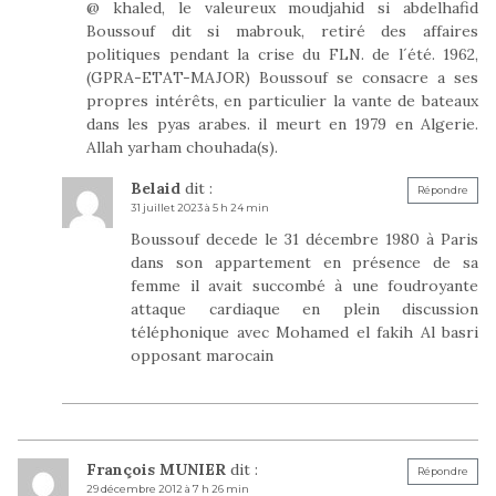
@ khaled, le valeureux moudjahid si abdelhafid
Boussouf dit si mabrouk, retiré des affaires
politiques pendant la crise du FLN. de l´été. 1962,
(GPRA-ETAT-MAJOR) Boussouf se consacre a ses
propres intérêts, en particulier la vante de bateaux
dans les pyas arabes. il meurt en 1979 en Algerie.
Allah yarham chouhada(s).
Belaid
dit :
Répondre
31 juillet 2023 à 5 h 24 min
Boussouf decede le 31 décembre 1980 à Paris
dans son appartement en présence de sa
femme il avait succombé à une foudroyante
attaque cardiaque en plein discussion
téléphonique avec Mohamed el fakih Al basri
opposant marocain
François MUNIER
dit :
Répondre
29 décembre 2012 à 7 h 26 min