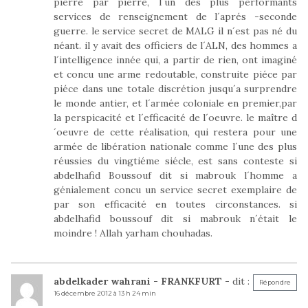
pierre par pierre, l´un des plus performants
services de renseignement de l´aprés -seconde
guerre. le service secret de MALG il n´est pas né du
néant. il y avait des officiers de l´ALN, des hommes a
l´intelligence innée qui, a partir de rien, ont imaginé
et concu une arme redoutable, construite piéce par
piéce dans une totale discrétion jusqu´a surprendre
le monde antier, et l´armée coloniale en premier,par
la perspicacité et l´efficacité de l´oeuvre. le maître d
´oeuvre de cette réalisation, qui restera pour une
armée de libération nationale comme l´une des plus
réussies du vingtiéme siécle, est sans conteste si
abdelhafid Boussouf dit si mabrouk l´homme a
génialement concu un service secret exemplaire de
par son efficacité en toutes circonstances. si
abdelhafid boussouf dit si mabrouk n´était le
moindre ! Allah yarham chouhadas.
abdelkader wahrani - FRANKFURT -
dit :
Répondre
16 décembre 2012 à 13 h 24 min