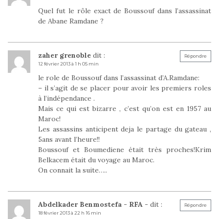
Quel fut le rôle exact de Boussouf dans l’assassinat
de Abane Ramdane ?
zaher grenoble
dit :
Répondre
12 février 2013 à 1 h 05 min
le role de Boussouf dans l’assassinat d’A.Ramdane:
– il s’agit de se placer pour avoir les premiers roles
à l’indépendance .
Mais ce qui est bizarre , c’est qu’on est en 1957 au
Maroc!
Les assassins anticipent deja le partage du gateau ,
5ans avant l’heure!!
Boussouf et Boumediene était très proches!Krim
Belkacem était du voyage au Maroc.
On connait la suite…..
Abdelkader Benmostefa - RFA -
dit :
Répondre
18 février 2013 à 22 h 16 min