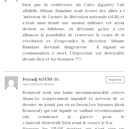
bien que la conférence du Caire (égypte) l´ait
affaiblit, Abbane Ramdane avait trouvé des alliés a l
´intérieur de l´armée de libération nationale (ALN) et
s´était ainsi donné une assisse militaire cet atout
devient sa faiblesse. en détonant, grâce a ces
alliances la possibilité de renverser le cours de la
révolution et d´enprendre la direction, Abbane
Ramdane devenait dangeureux : il signait sa
condamnation a mort. l´hypocrisie est detestable
devant dieu et les hommes ???.
Ferradj AOUNI
dit :
Répondre
1 avril 2013 à 0 h 40 min
Boussouf avait une haine incommensurable envers
Abane.Le tempérament impulsif et nerveux de ce
dernier ne jouait pas en sa faveur.Les hyennes (dont
Boussouf) qui ont liquidé ce vaillant révolutionnaire
ont commencé la guerre pour le
« fauteuil »fratricide bien avant le cesser le feu.
Heureux les VRAIS martyrs qui n’ont rien vu: