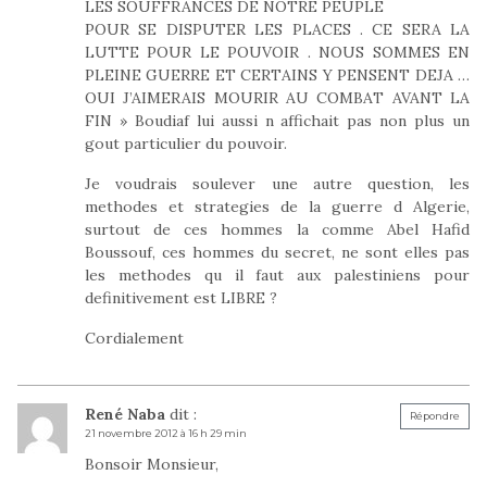
LES SOUFFRANCES DE NOTRE PEUPLE
POUR SE DISPUTER LES PLACES . CE SERA LA
LUTTE POUR LE POUVOIR . NOUS SOMMES EN
PLEINE GUERRE ET CERTAINS Y PENSENT DEJA …
OUI J’AIMERAIS MOURIR AU COMBAT AVANT LA
FIN » Boudiaf lui aussi n affichait pas non plus un
gout particulier du pouvoir.
Je voudrais soulever une autre question, les
methodes et strategies de la guerre d Algerie,
surtout de ces hommes la comme Abel Hafid
Boussouf, ces hommes du secret, ne sont elles pas
les methodes qu il faut aux palestiniens pour
definitivement est LIBRE ?
Cordialement
René Naba
dit :
Répondre
21 novembre 2012 à 16 h 29 min
Bonsoir Monsieur,