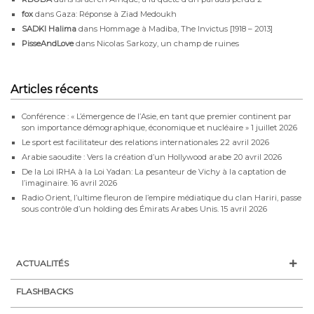
fox
dans
Gaza: Réponse à Ziad Medoukh
SADKI Halima
dans
Hommage à Madiba, The Invictus [1918 – 2013]
PisseAndLove
dans
Nicolas Sarkozy, un champ de ruines
Articles récents
Conférence : « L’émergence de l’Asie, en tant que premier continent par
son importance démographique, économique et nucléaire »
1 juillet 2026
Le sport est facilitateur des relations internationales
22 avril 2026
Arabie saoudite : Vers la création d’un Hollywood arabe
20 avril 2026
De la Loi IRHA à la Loi Yadan: La pesanteur de Vichy à la captation de
l’imaginaire.
16 avril 2026
Radio Orient, l’ultime fleuron de l’empire médiatique du clan Hariri, passe
sous contrôle d’un holding des Émirats Arabes Unis.
15 avril 2026
ACTUALITÉS
FLASHBACKS