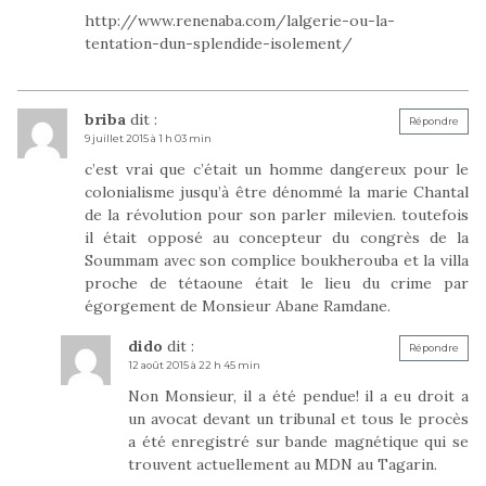
http://www.renenaba.com/lalgerie-ou-la-
tentation-dun-splendide-isolement/
briba
dit :
Répondre
9 juillet 2015 à 1 h 03 min
c’est vrai que c’était un homme dangereux pour le
colonialisme jusqu’à être dénommé la marie Chantal
de la révolution pour son parler milevien. toutefois
il était opposé au concepteur du congrès de la
Soummam avec son complice boukherouba et la villa
proche de tétaoune était le lieu du crime par
égorgement de Monsieur Abane Ramdane.
dido
dit :
Répondre
12 août 2015 à 22 h 45 min
Non Monsieur, il a été pendue! il a eu droit a
un avocat devant un tribunal et tous le procès
a été enregistré sur bande magnétique qui se
trouvent actuellement au MDN au Tagarin.