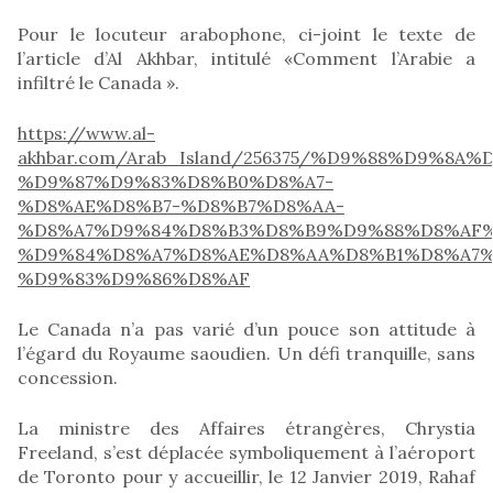
Pour le locuteur arabophone, ci-joint le texte de
l’article d’Al Akhbar, intitulé «Comment l’Arabie a
infiltré le Canada ».
https://www.al-
akhbar.com/Arab_Island/256375/%D9%88%D9%
%D9%87%D9%83%D8%B0%D8%A7-
%D8%AE%D8%B7-%D8%B7%D8%AA-
%D8%A7%D9%84%D8%B3%D8%B9%D9%88%D8%AF
%D9%84%D8%A7%D8%AE%D8%AA%D8%B1%D8%A7%
%D9%83%D9%86%D8%AF
Le Canada n’a pas varié d’un pouce son attitude à
l’égard du Royaume saoudien. Un défi tranquille, sans
concession.
La ministre des Affaires étrangères, Chrystia
Freeland, s’est déplacée symboliquement à l’aéroport
de Toronto pour y accueillir, le 12 Janvier 2019, Rahaf