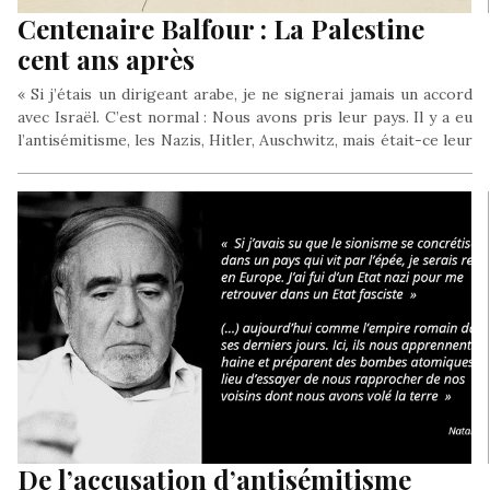
Centenaire Balfour : La Palestine
cent ans après
« Si j’étais un dirigeant arabe, je ne signerai jamais un accord
avec Israël. C’est normal : Nous avons pris leur pays. Il y a eu
l’antisémitisme, les Nazis, Hitler, Auschwitz, mais était-ce leur
faute ? Ils ne voient qu’une seule chose : Nous sommes venus
et nous avons volé leurs terres. Pourquoi devraient-ils
accepter cela ?»
David Ben Gourion, premier chef du gouvernement israélien,
le 18 juillet 1948, dans les semaines qui suivirent la déclaration
unilatérale d’indépendance de l’État Hébreu.
De l’accusation d’antisémitisme