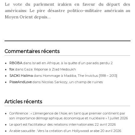
Le vote du parlement irakien en faveur du départ des
américains: Le pire désastre politico-militaire américain au
Moyen Orient depuis…
Commentaires récents
RBOBA
dans
Israël en Afrique, à la quête d’un paradis perdu 2
fox
dans
Gaza: Réponse à Ziad Medoukh
SADKI Halima
dans
Hommage à Madiba, The Invictus [1918 – 2013]
PisseAndLove
dans
Nicolas Sarkozy, un champ de ruines
Articles récents
Conférence : « L’émergence de l’Asie, en tant que premier continent par
son importance démographique, économique et nucléaire »
1 juillet 2026
Le sport est facilitateur des relations internationales
22 avril 2026
Arabie saoudite : Vers la création d’un Hollywood arabe
20 avril 2026