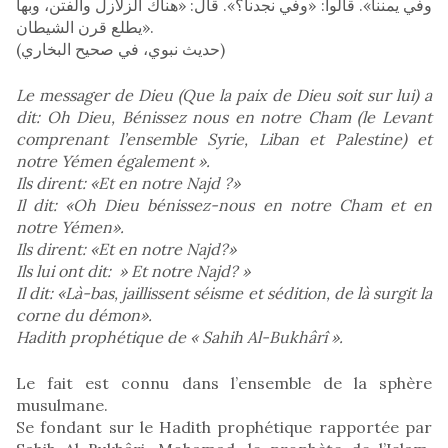
وفي يمننا». قالوا: «وفي نجدنا؟». قال: «هناك الزلازل والفتن، وبها
يطلع قرن الشيطان».
(حديث نبوي، في صحيح البخاري)
Le messager de Dieu (Que la paix de Dieu soit sur lui) a
dit: Oh Dieu, Bénissez nous en notre Cham (le Levant
comprenant l’ensemble Syrie, Liban et Palestine) et
notre Yémen également ».
Ils dirent: «Et en notre Najd ?»
Il dit: «Oh Dieu bénissez-nous en notre Cham et en
notre Yémen».
Ils dirent: «Et en notre Najd?»
Ils lui ont dit: » Et notre Najd? »
Il dit: «Là-bas, jaillissent séisme et sédition, de là surgit la
corne du démon».
Hadith prophétique de « Sahih Al-Bukhârî ».
Le fait est connu dans l’ensemble de la sphère
musulmane.
Se fondant sur le Hadith prophétique rapportée par