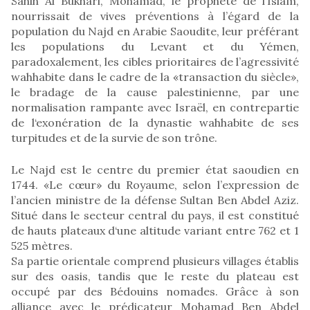
Sahih Al Bukhâri, Mohamad, le prophète de l’Islam,
nourrissait de vives préventions à l’égard de la
population du Najd en Arabie Saoudite, leur préférant
les populations du Levant et du Yémen,
paradoxalement, les cibles prioritaires de l’agressivité
wahhabite dans le cadre de la «transaction du siècle»,
le bradage de la cause palestinienne, par une
normalisation rampante avec Israël, en contrepartie
de l‘exonération de la dynastie wahhabite de ses
turpitudes et de la survie de son trône.
Le Najd est le centre du premier état saoudien en
1744. «Le cœur» du Royaume, selon l’expression de
l’ancien ministre de la défense Sultan Ben Abdel Aziz.
Situé dans le secteur central du pays, il est constitué
de hauts plateaux d‘une altitude variant entre 762 et 1
525 mètres.
Sa partie orientale comprend plusieurs villages établis
sur des oasis, tandis que le reste du plateau est
occupé par des Bédouins nomades. Grâce à son
alliance avec le prédicateur Mohamad Ben Abdel