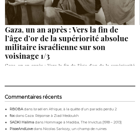
Gaza, un an après : Vers la fin de
l’âge d’or de la supériorité absolue
militaire israélienne sur son
voisinage 1/3
Gaza, un an après : Vers la fin de l’âge d’or de la supériorité
absolue militaire israélienne sur son voisinage…
Commentaires récents
RBOBA
dans
Israël en Afrique, à la quête d’un paradis perdu 2
fox
dans
Gaza: Réponse à Ziad Medoukh
SADKI Halima
dans
Hommage à Madiba, The Invictus [1918 – 2013]
PisseAndLove
dans
Nicolas Sarkozy, un champ de ruines