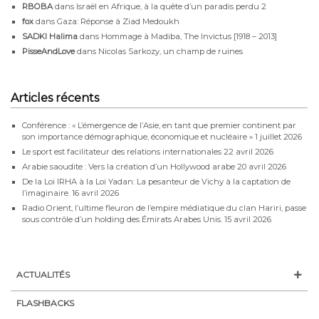
RBOBA
dans
Israël en Afrique, à la quête d’un paradis perdu 2
fox
dans
Gaza: Réponse à Ziad Medoukh
SADKI Halima
dans
Hommage à Madiba, The Invictus [1918 – 2013]
PisseAndLove
dans
Nicolas Sarkozy, un champ de ruines
Articles récents
Conférence : « L’émergence de l’Asie, en tant que premier continent par
son importance démographique, économique et nucléaire »
1 juillet 2026
Le sport est facilitateur des relations internationales
22 avril 2026
Arabie saoudite : Vers la création d’un Hollywood arabe
20 avril 2026
De la Loi IRHA à la Loi Yadan: La pesanteur de Vichy à la captation de
l’imaginaire.
16 avril 2026
Radio Orient, l’ultime fleuron de l’empire médiatique du clan Hariri, passe
sous contrôle d’un holding des Émirats Arabes Unis.
15 avril 2026
ACTUALITÉS
FLASHBACKS