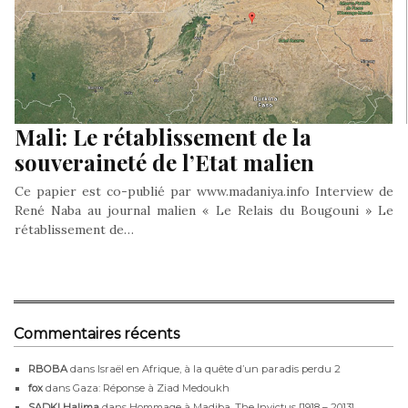
Mali: Le rétablissement de la
souveraineté de l’Etat malien
Ce papier est co-publié par www.madaniya.info Interview de
René Naba au journal malien « Le Relais du Bougouni » Le
rétablissement de…
Commentaires récents
RBOBA
dans
Israël en Afrique, à la quête d’un paradis perdu 2
fox
dans
Gaza: Réponse à Ziad Medoukh
SADKI Halima
dans
Hommage à Madiba, The Invictus [1918 – 2013]