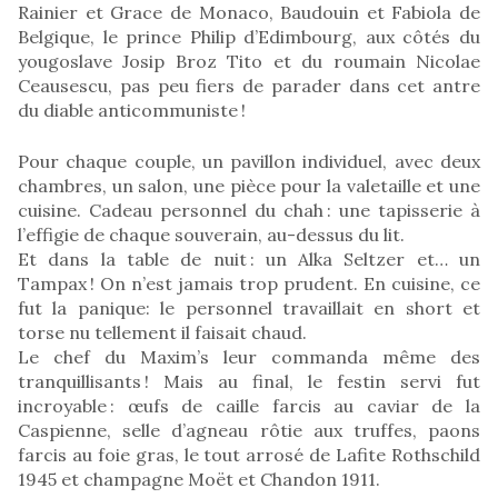
Rainier et Grace de Monaco, Baudouin et Fabiola de
Belgique, le prince Philip d’Edimbourg, aux côtés du
yougoslave Josip Broz Tito et du roumain Nicolae
Ceausescu, pas peu fiers de parader dans cet antre
du diable anticommuniste !
Pour chaque couple, un pavillon individuel, avec deux
chambres, un salon, une pièce pour la valetaille et une
cuisine. Cadeau personnel du chah : une tapisserie à
l’effigie de chaque souverain, au-dessus du lit.
Et dans la table de nuit : un Alka Seltzer et… un
Tampax ! On n’est jamais trop prudent. En cuisine, ce
fut la panique: le personnel travaillait en short et
torse nu tellement il faisait chaud.
Le chef du Maxim’s leur commanda même des
tranquillisants ! Mais au final, le festin servi fut
incroyable : œufs de caille farcis au caviar de la
Caspienne, selle d’agneau rôtie aux truffes, paons
farcis au foie gras, le tout arrosé de Lafite Rothschild
1945 et champagne Moët et Chandon 1911.