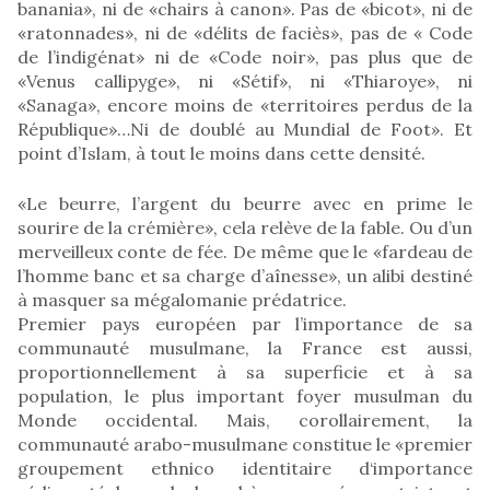
banania», ni de «chairs à canon». Pas de «bicot», ni de
«ratonnades», ni de «délits de faciès», pas de « Code
de l’indigénat» ni de «Code noir», pas plus que de
«Venus callipyge», ni «Sétif», ni «Thiaroye», ni
«Sanaga», encore moins de «territoires perdus de la
République»…Ni de doublé au Mundial de Foot». Et
point d’Islam, à tout le moins dans cette densité.
«Le beurre, l’argent du beurre avec en prime le
sourire de la crémière», cela relève de la fable. Ou d’un
merveilleux conte de fée. De même que le «fardeau de
l’homme banc et sa charge d’aînesse», un alibi destiné
à masquer sa mégalomanie prédatrice.
Premier pays européen par l’importance de sa
communauté musulmane, la France est aussi,
proportionnellement à sa superficie et à sa
population, le plus important foyer musulman du
Monde occidental. Mais, corollairement, la
communauté arabo-musulmane constitue le «premier
groupement ethnico identitaire d‘importance