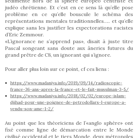
sédimenté hors de la sphère européo centriste et
judéo chrétienne. Et c’est en ce sens là qu’elle pose
problème en ce qu’elle bouscule le schéma des
représentations mentales traditionnelles….. et qu’elle
explique sans les justifier les expectorations racistes
d’Eric Zemmour.
«L’ignorance ne s’apprend pas», disait à juste titre
Pascal songeant sans doute aux âneries futures du
grand prêtre de C8, un ignorant qui s’ignore.
Pour aller plus loin sur ce point, cf ces liens :
https://www.madaniya.info/2019/09/14/radioscopie-
france-36-ans-apres-la-france-et-le-fait-musulman-3-5/
https://www.madaniya.info/2018/02/02/europe-islam-
djihad-pour-une-poignee-de-petrodollars-l-europe-a-
vendu-son-ame-1-2/
Au point que les théoriciens de l’«anglo sphère» ont
fixé comme ligne de démarcation entre le Monde
civilisé occidental et le tiers Monde, deux métropoles