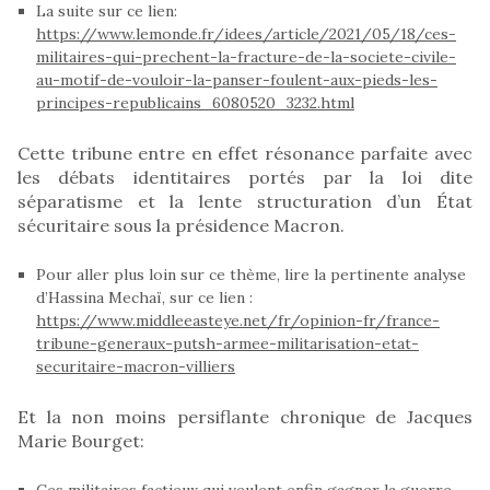
La suite sur ce lien:
https://www.lemonde.fr/idees/article/2021/05/18/ces-
militaires-qui-prechent-la-fracture-de-la-societe-civile-
au-motif-de-vouloir-la-panser-foulent-aux-pieds-les-
principes-republicains_6080520_3232.html
Cette tribune entre en effet résonance parfaite avec
les débats identitaires portés par la loi dite
séparatisme et la lente structuration d’un État
sécuritaire sous la présidence Macron.
Pour aller plus loin sur ce thème, lire la pertinente analyse
d’Hassina Mechaï, sur ce lien :
https://www.middleeasteye.net/fr/opinion-fr/france-
tribune-generaux-putsh-armee-militarisation-etat-
securitaire-macron-villiers
Et la non moins persiflante chronique de Jacques
Marie Bourget:
Ces militaires factieux qui veulent enfin gagner la guerre