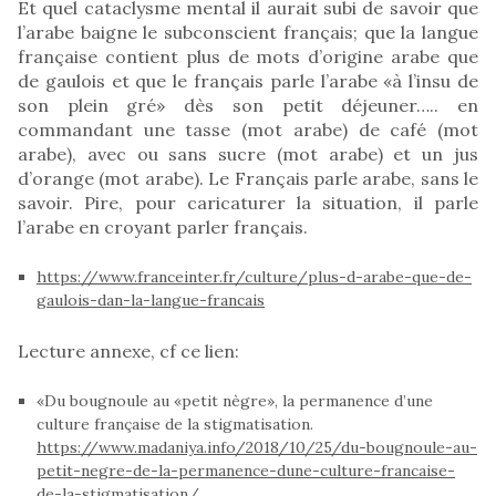
Et quel cataclysme mental il aurait subi de savoir que
l’arabe baigne le subconscient français; que la langue
française contient plus de mots d’origine arabe que
de gaulois et que le français parle l’arabe «à l’insu de
son plein gré» dès son petit déjeuner….. en
commandant une tasse (mot arabe) de café (mot
arabe), avec ou sans sucre (mot arabe) et un jus
d’orange (mot arabe). Le Français parle arabe, sans le
savoir. Pire, pour caricaturer la situation, il parle
l’arabe en croyant parler français.
https://www.franceinter.fr/culture/plus-d-arabe-que-de-
gaulois-dan-la-langue-francais
Lecture annexe, cf ce lien:
«Du bougnoule au «petit nègre», la permanence d’une
culture française de la stigmatisation.
https://www.madaniya.info/2018/10/25/du-bougnoule-au-
petit-negre-de-la-permanence-dune-culture-francaise-
de-la-stigmatisation/