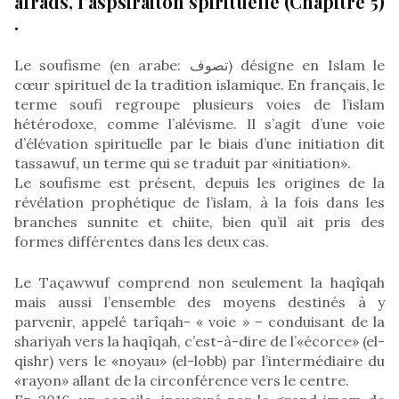
afrâds, l’aspsiraiton spirituelle (Chapitre 5)
.
Le soufisme (en arabe: تصوف) désigne en Islam le
cœur spirituel de la tradition islamique. En français, le
terme soufi regroupe plusieurs voies de l’islam
hétérodoxe, comme l’alévisme. Il s’agit d’une voie
d’élévation spirituelle par le biais d’une initiation dit
tassawuf, un terme qui se traduit par «initiation».
Le soufisme est présent, depuis les origines de la
révélation prophétique de l’islam, à la fois dans les
branches sunnite et chiite, bien qu’il ait pris des
formes différentes dans les deux cas.
Le Taçawwuf comprend non seulement la haqîqah
mais aussi l’ensemble des moyens destinés à y
parvenir, appelé tarîqah- « voie » – conduisant de la
shariyah vers la haqîqah, c’est-à-dire de l’«écorce» (el-
qishr) vers le «noyau» (el-lobb) par l’intermédiaire du
«rayon» allant de la circonférence vers le centre.