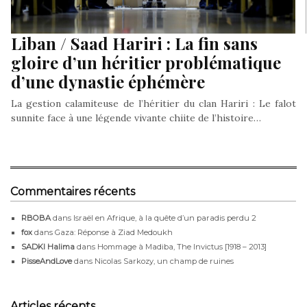
Liban / Saad Hariri : La fin sans
gloire d’un héritier problématique
d’une dynastie éphémère
La gestion calamiteuse de l’héritier du clan Hariri : Le falot
sunnite face à une légende vivante chiite de l’histoire…
Commentaires récents
RBOBA
dans
Israël en Afrique, à la quête d’un paradis perdu 2
fox
dans
Gaza: Réponse à Ziad Medoukh
SADKI Halima
dans
Hommage à Madiba, The Invictus [1918 – 2013]
PisseAndLove
dans
Nicolas Sarkozy, un champ de ruines
Articles récents