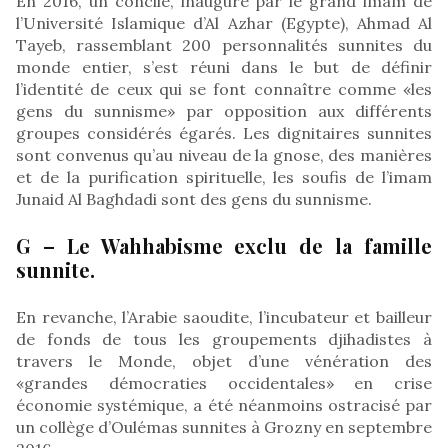
En 2016, un concile, inauguré par le grand imam de
l’Université Islamique d’Al Azhar (Egypte), Ahmad Al
Tayeb, rassemblant 200 personnalités sunnites du
monde entier, s’est réuni dans le but de définir
l’identité de ceux qui se font connaître comme «les
gens du sunnisme» par opposition aux différents
groupes considérés égarés. Les dignitaires sunnites
sont convenus qu’au niveau de la gnose, des manières
et de la purification spirituelle, les soufis de l’imam
Junaid Al Baghdadi sont des gens du sunnisme.
G – Le Wahhabisme exclu de la famille
sunnite.
En revanche, l’Arabie saoudite, l’incubateur et bailleur
de fonds de tous les groupements djihadistes à
travers le Monde, objet d’une vénération des
«grandes démocraties occidentales» en crise
économie systémique, a été néanmoins ostracisé par
un collège d’Oulémas sunnites à Grozny en septembre