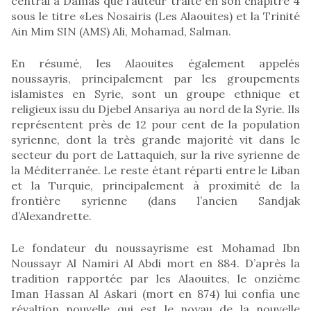
central à Damas que l’auteur traite en son chapitre 4
sous le titre «Les Nosairis (Les Alaouites) et la Trinité
Ain Mim SIN (AMS) Ali, Mohamad, Salman.
En résumé, les Alaouites également appelés
noussayris, principalement par les groupements
islamistes en Syrie, sont un groupe ethnique et
religieux issu du Djebel Ansariya au nord de la Syrie. Ils
représentent près de 12 pour cent de la population
syrienne, dont la très grande majorité vit dans le
secteur du port de Lattaquieh, sur la rive syrienne de
la Méditerranée. Le reste étant réparti entre le Liban
et la Turquie, principalement à proximité de la
frontière syrienne (dans l’ancien Sandjak
d’Alexandrette.
Le fondateur du noussayrisme est Mohamad Ibn
Noussayr Al Namiri Al Abdi mort en 884. D’après la
tradition rapportée par les Alaouites, le onzième
Iman Hassan Al Askari (mort en 874) lui confia une
révaltion nouvelle qui est le noyau de la nouvelle