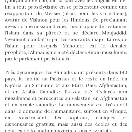
Qâdiyân au Penjab, fait la paix avec les Anglais et met
fin à tout prosélytisme en se présentant comme une
réapparition du Messie (Jésus pour les Chrértiens),
Avatar de Vishnou pour les Hindous. Se proclamant
investi d’une mission divine, il se propose de restaurer
l’Islam dans sa pûreté et se déclare Moujaddid.
Vivement combattu par les courants majoritaires de
l’islam pour lesquels Mahomet est le dernier
prophète, l’Ahmadisme a été déclaré «non-musulman»
par le parlement pakistanais.
Très dynamiques, les Ahmadis sont présents dans 190
pays, la moitié au Pakistan et le reste en Inde, au
Nigéria, au Suriname et aux Etats Unis. Afghanistan,
et en Arabie Saoudite. Ils ont été déclarés non
musulmans et persécutés au Pakistan, en Afghanistan
et en Arabie saoudite. Le mouvement est très actif
dans le domaine de l’humanitaire, surtout en Afrique,
en construisant des hôpitaux, cliniques et
dispensaires gratuits, mais aussi des écoles et des
centres de formation ouverts à tous et gratuits.