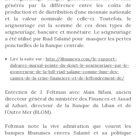
générés par la différence entre les coûts de
production et de distribution d’une monnaie nationale
et la valeur nominale de celle-ci. Toutefois, le
seigneuriage est la somme de ces deux types de
seigneuriage, bancaire et monétaire. Le seigneuriage
a été utilisé par Riad Salamé pour masquer les pertes
ponctuelles de la Banque centrale.
Lire la suite sur :
http://libnanews.com/le-rapport-
dalvarez-marsal-pointe-du-doigt-le-seigneuriage-par-le-
gouverneur-de-la-bdl-riad-salame-comme-lune-des-
causes-de-la-crise-financiere-et-de-leffondrement-de/
Entretien de J. Feltman avec Alain Bifani, ancien
directeur général du ministère des Finances et Assad
al Azhari, directeur de la Banque du Liban et de
l’Outre Mer (BLOM).
Feltman note la vive admiration que vouent les
banques libanaises envers Salamé et sa politique