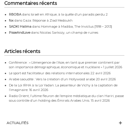
Commentaires récents
RBOBA
dans
Israël en Afrique, à la quête d’un paradis perdu 2
fox
dans
Gaza: Réponse à Ziad Medoukh
SADKI Halima
dans
Hommage à Madiba, The Invictus [1918 – 2013]
PisseAndLove
dans
Nicolas Sarkozy, un champ de ruines
Articles récents
Conférence : « L’émergence de l’Asie, en tant que premier continent par
son importance démographique, économique et nucléaire »
1 juillet 2026
Le sport est facilitateur des relations internationales
22 avril 2026
Arabie saoudite : Vers la création d’un Hollywood arabe
20 avril 2026
De la Loi IRHA à la Loi Yadan: La pesanteur de Vichy à la captation de
l’imaginaire.
16 avril 2026
Radio Orient, l’ultime fleuron de l’empire médiatique du clan Hariri, passe
sous contrôle d’un holding des Émirats Arabes Unis.
15 avril 2026
ACTUALITÉS