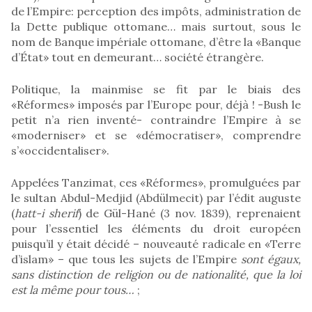
de l’Empire: perception des impôts, administration de
la Dette publique ottomane… mais surtout, sous le
nom de Banque impériale ottomane, d’être la «Banque
d’État» tout en demeurant… société étrangère.
Politique, la mainmise se fit par le biais des
«Réformes» imposés par l’Europe pour, déjà ! -Bush le
petit n’a rien inventé- contraindre l’Empire à se
«moderniser» et se «démocratiser», comprendre
s’«occidentaliser».
Appelées Tanzimat, ces «Réformes», promulguées par
le sultan Abdul-Medjid (Abdülmecit) par l’édit auguste
(
hatt-i sherif
) de Gül-Hané (3 nov. 1839), reprenaient
pour l’essentiel les éléments du droit européen
puisqu’il y était décidé – nouveauté radicale en «Terre
d’islam» – que tous les sujets de l’Empire
sont égaux,
sans distinction de religion
ou de nationalité, que la loi
est la même pour tous…
;