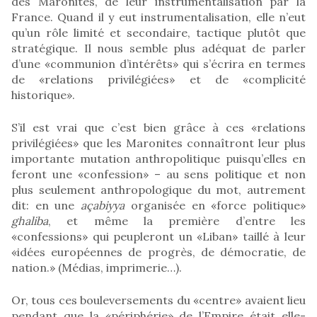
des Maronites, de leur instrumentalisation par la
France. Quand il y eut instrumentalisation, elle n’eut
qu’un rôle limité et secondaire, tactique plutôt que
stratégique. Il nous semble plus adéquat de parler
d’une «communion d’intérêts» qui s’écrira en termes
de «relations privilégiées» et de «complicité
historique».
S’il est vrai que c’est bien grâce à ces «relations
privilégiées» que les Maronites connaîtront leur plus
importante mutation anthropolitique puisqu’elles en
feront une «confession» – au sens politique et non
plus seulement anthropologique du mot, autrement
dit: en une
açabiyya
organisée en «force politique»
ghaliba
, et même la première d’entre les
«confessions» qui peupleront un «Liban» taillé à leur
«idées européennes de progrès, de démocratie, de
nation.» (Médias, imprimerie…).
Or, tous ces bouleversements du «centre» avaient lieu
pendant que la «périphérie» de l’Empire était elle-