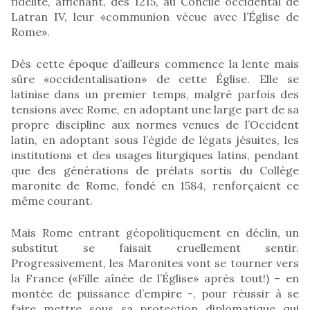
fidélité, affichant, dès 1215, au Concile occidental de
Latran IV, leur «communion vécue avec l’Église de
Rome».
Dès cette époque d’ailleurs commence la lente mais
sûre «occidentalisation» de cette Église. Elle se
latinise dans un premier temps, malgré parfois des
tensions avec Rome, en adoptant une large part de sa
propre discipline aux normes venues de l’Occident
latin, en adoptant sous l’égide de légats jésuites, les
institutions et des usages liturgiques latins, pendant
que des générations de prélats sortis du Collège
maronite de Rome, fondé en 1584, renforçaient ce
même courant.
Mais Rome entrant géopolitiquement en déclin, un
substitut se faisait cruellement sentir.
Progressivement, les Maronites vont se tourner vers
la France («Fille aînée de l’Église» après tout!) – en
montée de puissance d’empire -, pour réussir à se
faire mettre sous sa protection diplomatique qui