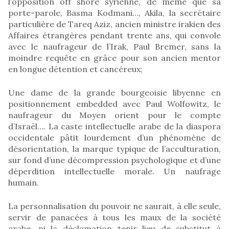
l’opposition off shore syrienne, de même que sa
porte-parole, Basma Kodmani…, Akila, la secrétaire
particulière de Tareq Aziz, ancien ministre irakien des
Affaires étrangères pendant trente ans, qui convole
avec le naufrageur de l’Irak, Paul Bremer, sans la
moindre requête en grâce pour son ancien mentor
en longue détention et cancéreux;
Une dame de la grande bourgeoisie libyenne en
positionnement embedded avec Paul Wolfowitz, le
naufrageur du Moyen orient pour le compte
d’Israël…. La caste intellectuelle arabe de la diaspora
occidentale pâtit lourdement d’un phénomène de
désorientation, la marque typique de l’acculturation,
sur fond d’une décompression psychologique et d’une
déperdition intellectuelle morale. Un naufrage
humain.
La personnalisation du pouvoir ne saurait, à elle seule,
servir de panacées à tous les maux de la société
arabe, ni la déclamation tenir lieu de substitut à