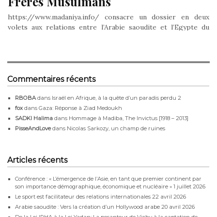
Frères Musulmans
https://www.madaniya.info/ consacre un dossier en deux
volets aux relations entre l’Arabie saoudite et l’Egypte du
temps de Gamal Abdel Nasser,…
Commentaires récents
RBOBA
dans
Israël en Afrique, à la quête d’un paradis perdu 2
fox
dans
Gaza: Réponse à Ziad Medoukh
SADKI Halima
dans
Hommage à Madiba, The Invictus [1918 – 2013]
PisseAndLove
dans
Nicolas Sarkozy, un champ de ruines
Articles récents
Conférence : « L’émergence de l’Asie, en tant que premier continent par
son importance démographique, économique et nucléaire »
1 juillet 2026
Le sport est facilitateur des relations internationales
22 avril 2026
Arabie saoudite : Vers la création d’un Hollywood arabe
20 avril 2026
De la Loi IRHA à la Loi Yadan: La pesanteur de Vichy à la captation de