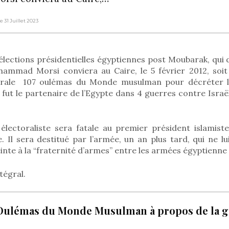
Le 31 Juillet 2023
élections présidentielles égyptiennes post Moubarak, qui d
ammad Morsi conviera au Caire, le 5 février 2012, soit
torale 107 oulémas du Monde musulman pour décréter le
i fut le partenaire de l’Egypte dans 4 guerres contre Israë
lectoraliste sera fatale au premier président islamiste
. Il sera destitué par l’armée, un an plus tard, qui ne l
einte à la “fraternité d’armes” entre les armées égyptienne 
ntégral.
 Oulémas du Monde Musulman à propos de la g