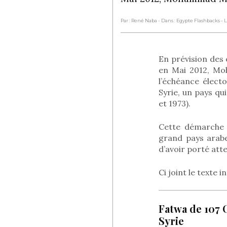
Par : René Naba
- Dans : Egypte Flashbacks
- 
En prévision des 
en Mai 2012, Moh
l’échéance élec
Syrie, un pays qu
et 1973).
Cette démarche é
grand pays arabe
d’avoir porté att
Ci joint le texte i
Fatwa de 107
Syrie