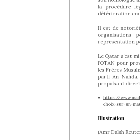
la procédure lég
détérioration con
Il est de notorié
organisations 
représentation po
Le Qatar s’est m
l’OTAN pour pro
les Frères Musul
parti An Nahda, 
propulsant direc
https://www.mada
choix-sur-un-mau
Illustration
(Amr Dalsh Reute