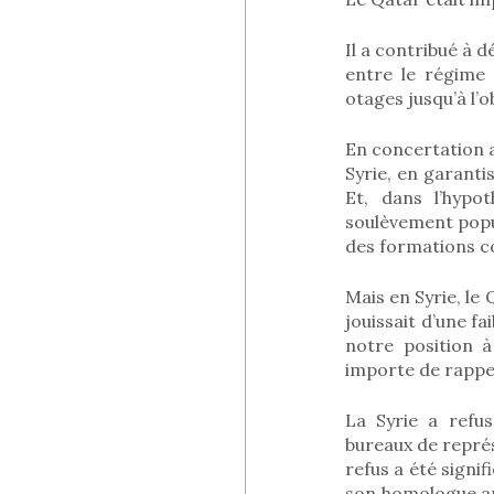
Il a contribué à 
entre le régime 
otages jusqu’à l’
En concertation a
Syrie, en garanti
Et, dans l’hypo
soulèvement popul
des formations co
Mais en Syrie, le
jouissait d’une f
notre position à
importe de rappele
La Syrie a refu
bureaux de représ
refus a été signi
son homologue amé