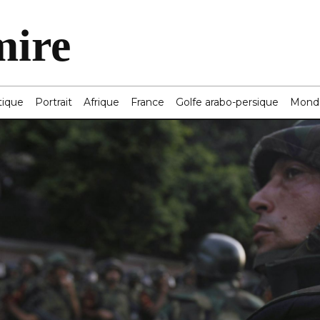
mire
tique
Portrait
Afrique
France
Golfe arabo-persique
Mond