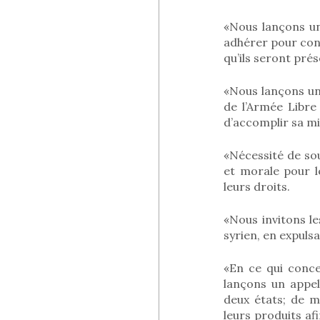
«Nous lançons un
adhérer pour contr
qu’ils seront prés
«Nous lançons un
de l’Armée Libre
d’accomplir sa mi
«Nécessité de sou
et morale pour l
leurs droits.
«Nous invitons l
syrien, en expuls
«En ce qui concer
lançons un appe
deux états; de 
leurs produits af