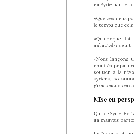
en Syrie par l’eff
«Que ces deux pay
le temps que cela
«Quiconque fait
inéluctablement 
«Nous lançons u
comités populaire
soutien à la rév
syriens, notamme
gros besoins en n
Mise en persp
Qatar-Syrie: En t
un mauvais parte
Le Qatar était imp