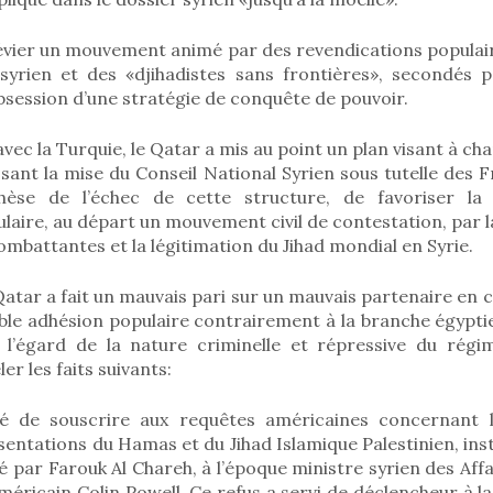
dévier un mouvement animé par des revendications populair
syrien et des «djihadistes sans frontières», secondés p
obsession d’une stratégie de conquête de pouvoir.
vec la Turquie, le Qatar a mis au point un plan visant à ch
ssant la mise du Conseil National Syrien sous tutelle des
thèse de l’échec de cette structure, de favoriser la m
aire, au départ un mouvement civil de contestation, par l
mbattantes et la légitimation du Jihad mondial en Syrie.
 Qatar a fait un mauvais pari sur un mauvais partenaire en c
aible adhésion populaire contrairement à la branche égyp
 l’égard de la nature criminelle et répressive du régim
r les faits suivants:
sé de souscrire aux requêtes américaines concernant 
entations du Hamas et du Jihad Islamique Palestinien, ins
fié par Farouk Al Chareh, à l’époque ministre syrien des Aff
ricain Colin Powell. Ce refus a servi de déclencheur à l