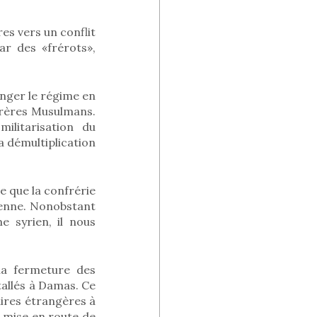
es vers un conflit
ar des «frérots»,
anger le régime en
 Frères Musulmans.
ilitarisation du
a démultiplication
e que la confrérie
tienne. Nonobstant
e syrien, il nous
la fermeture des
tallés à Damas. Ce
aires étrangères à
a mise en route de