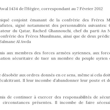
 Awal 1434 de l’Hégire, correspondant au 7 Février 2012
iqué conjoint émanant de la confrérie des Frères M
fistes, signé notamment des personnalités suivantes: 
cateur du Qatar, Rached Ghannouchi, chef du parti An N
 confrérie des Frères Musulmans, ainsi que de deux prédic
 Salmane Al Awda
rmis aux membres des forces armées syriennes, aux force
ation sécuritaire de tuer un membre du peuple syrien o
e désobéir aux ordres donnés en ce sens, même si cela doi
écalcitrant. Il leur incombe d’abandonner leur poste et d
rmis de continuer à exercer des responsabilités de sécur
 circonstances présentes. Il incombe de faire sécessi