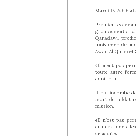
Mardi 15 Rabih Al
Premier commun
groupements sala
Qaradawi, prédi
tunisienne de la
Awad Al Qarni et
«Il n’est pas pe
toute autre form
contre lui.
Il leur incombe d
mort du soldat r
mission.
«Il n’est pas pe
armées dans les
cessante.