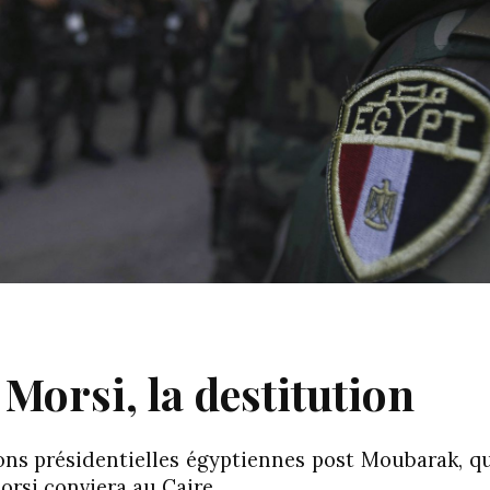
 Morsi, la destitution
ons présidentielles égyptiennes post Moubarak, qu
rsi conviera au Caire,…