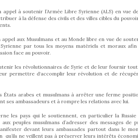
 appel à soutenir l’Armée Libre Syrienne (ALS) en vue de 
ibuer à la défense des civils et des villes cibles du pouvo
ents.
 appel aux Musulmans et au Monde libre en vue de souten
 Syrienne par tous les moyens matériels et moraux afin
ssion face au pouvoir.
tenir les révolutionnaires de Syrie et de leur fournir toute
eur permettre d‘accomplir leur révolution et de récupére
es États arabes et musulmans à arrêter une ferme positi
ant ses ambassadeurs et à rompre les relations avec lui.
ne les pays qui le soutiennent, en particulier la Russie
l aux peuples musulmans d’adresser des messages de pr
manifester devant leurs ambassades partout dans le mon
in qu’ils ne veillent pas à préserver leurs intérêts économi