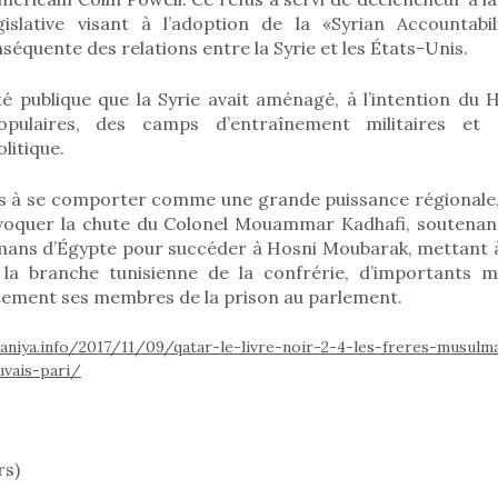
islative visant à l’adoption de la «Syrian Accountabi
séquente des relations entre la Syrie et les États-Unis.
té publique que la Syrie avait aménagé, à l’intention du
populaires, des camps d’entraînement militaires et
litique.
is à se comporter comme une grande puissance régionale,
voquer la chute du Colonel Mouammar Kadhafi, soutenan
mans d’Égypte pour succéder à Hosni Moubarak, mettant à 
la branche tunisienne de la confrérie, d’importants m
tement ses membres de la prison au parlement.
niya.info/2017/11/09/qatar-le-livre-noir-2-4-les-freres-musulm
vais-pari/
rs)