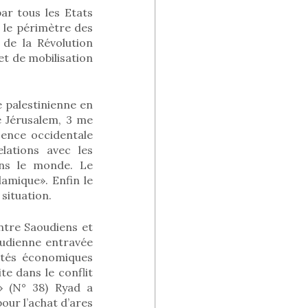
ar tous les Etats
s le périmètre des
e de la Révolution
et de mobilisation
 palestinienne en
e Jérusalem, 3 me
ésence occidentale
lations avec les
ans le monde. Le
lamique». Enfin le
 situation.
ntre Saoudiens et
oudienne entravée
ultés économiques
te dans le conflit
s» (N° 38) Ryad a
pour l’achat d’ares