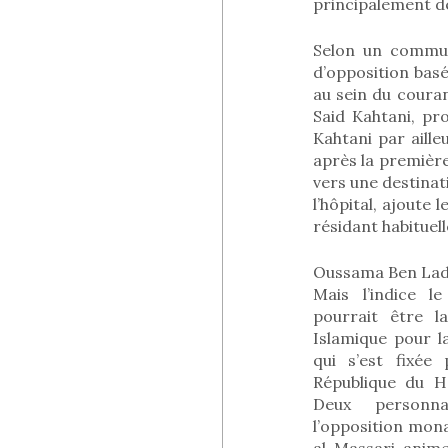
principalement de
Selon un commun
d’opposition bas
au sein du couran
Said Kahtani, pr
Kahtani par aill
après la première
vers une destinat
l’hôpital, ajoute
résidant habituel
Oussama Ben La
Mais l’indice l
pourrait être l
Islamique pour l
qui s’est fixée 
République du H
Deux personna
l’opposition mon
al-Massari, anime