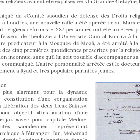
s religieux avaient été expulsés vers la Grande-Bretagne, l’
iqué du «Comité saoudien de défense des Droits relig
é à Londres, une nouvelle rafle a été opérée début Mars e
t religieux réformiste. 287 personnes ont été arrêtées p
ofesseur de théologie à l’Université Oum al Kourra à l
eurs prédicateur à la Mosquée de Moali, a été arrêté à la
 des cinq premières quotidiennes prescrites par la religion
ion inconnue, sans qu’il lui soit possible d’accompagner s
 le communiqué. L’autre personnalité arrêtée est le docte
lement à Ryad et très populaire parmi les jeunes.
den
e plus alarmant pour la dynastie
a constitution d’une «organisation
a Libération des deux Lieux Saints»,
pour objectif «l’instauration d’une
edjaz »avec pour capitale Medine.
lités saoudiennes représentant
archique à l’étranger, l’un, Mohamad
 depuis Londres l’opposition dans la