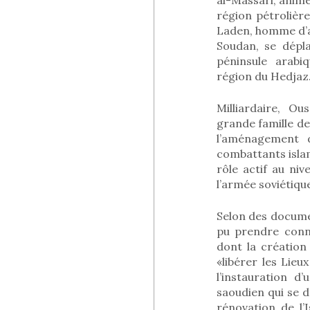
région pétroliè
Laden, homme d’a
Soudan, se dépl
péninsule arabi
région du Hedjaz
Milliardaire, O
grande famille de
l’aménagement d
combattants islami
rôle actif au ni
l’armée soviétiqu
Selon des documen
pu prendre conna
dont la créatio
«libérer les Lieu
l’instauration 
saoudien qui se d
rénovation de l’