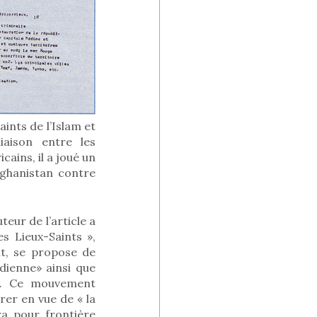
ints de l’Islam et
iaison entre les
cains, il a joué un
fghanistan contre
eur de l’article a
s Lieux-Saints »,
t, se propose de
udienne» ainsi que
e». Ce mouvement
rer en vue de « la
ra pour frontière