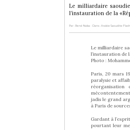
Le milliardaire saoud
l’instauration de la «R
Par : René Naba
- Dans : Arabie Saoudite Fla
Le milliardaire 
l’instauration de
Photo : Mohammed
Paris, 20 mars 1
paralysie et affa
réorganisation
mécontentement d
jadis le grand a
à Paris de sourc
Gardant à l’espri
pourtant leur mei