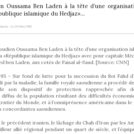
ien Oussama Ben Laden à la tête d’une organisat
épublique islamique du Hedjaz»…
shbacks
- Le 20 Mars 1995
saoudien Oussama Ben Laden à la tête d’une organisation i
 la «République islamique du Hedjaz» avec pour capitale Mé
 ben Laden, aux cotés de Faisal al-Saud. [Source: CNN]
995 – Sur fond de lutte pour la succession du Roi Fahd d’
ibli par la maladie, la famille royale saoudienne a procédé 
 de son dispositif de protection rapprochée afin d
iffus de la population résultant des difficultés économ
rgentier du Monde, et à l’omniprésence américaine dans le
es concordantes saoudiennes.
t le précédent iranien, le lâchage du Chah d’Iran par les Am
lleur allié régional pendant un quart de siècle, et l’équip