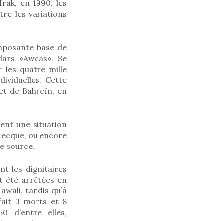
Irak, en 1990, les
re les variations
imposante base de
adars «Awcas». Se
 les quatre mille
ividuelles. Cette
et de Bahreïn, en
ent une situation
 Mecque, ou encore
e source.
nt les dignitaires
t été arrêtées en
wali, tandis qu’à
fait 3 morts et 8
0 d’entre elles,