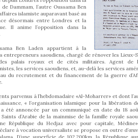
re de Dammam, l’autre Oussama Ben
ffaires islamiste auparavant basé au
ace désormais entre Londres et la
que. Il anime l’opposition dans la
.
ussama Ben Laden appartient à la
s entrepreneurs saoudiens, chargé de rénover les Lieux-Sa
es palais royaux et de cités militaires. Agent de l
stes, les services saoudiens, et, au-delà les services améri
veau du recrutement et du financement de la guerre d’A
e.
ts parvenus à l’hebdomadaire «Al-Moharrer» et dont l’aut
issance, « l’organisation islamique pour la libération de
n a été annoncée par un communiqué en date du 18 aoû
x Saints d’Arabie de la mainmise de la famille royale sao
d’une République du Hedjaz avec pour capitale, Médin
éclare à vocation universaliste se propose en outre d’œuv
Islam». D’une superficie de 102.200km, la République au