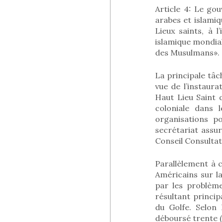
Article 4: Le go
arabes et islamiq
Lieux saints, à l
islamique mondial
des Musulmans».
La principale tâ
vue de l’instaur
Haut Lieu Saint d
coloniale dans 
organisations p
secrétariat assur
Conseil Consultati
Parallèlement à 
Américains sur l
par les problème
résultant princip
du Golfe. Selon 
déboursé trente (3