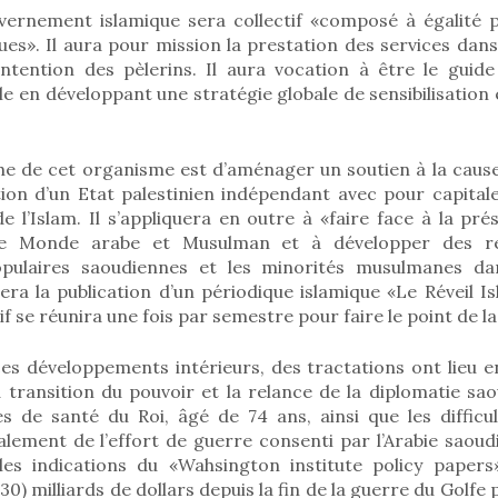
uvernement islamique sera collectif «composé à égalité p
ues». Il aura pour mission la prestation des services dan
’intention des pèlerins. Il aura vocation à être le guid
e en développant une stratégie globale de sensibilisation 
che de cet organisme est d’aménager un soutien à la cause
ation d’un Etat palestinien indépendant avec pour capital
e l’Islam. Il s’appliquera en outre à «faire face à la pr
le Monde arabe et Musulman et à développer des re
opulaires saoudiennes et les minorités musulmanes d
era la publication d’un périodique islamique «Le Réveil Is
f se réunira une fois par semestre pour faire le point de la
ces développements intérieurs, des tractations ont lieu e
a transition du pouvoir et la relance de la diplomatie sa
s de santé du Roi, âgé de 74 ans, ainsi que les diffic
alement de l’effort de guerre consenti par l’Arabie saoudi
les indications du «Wahsington institute policy paper
0) milliards de dollars depuis la fin de la guerre du Golfe 