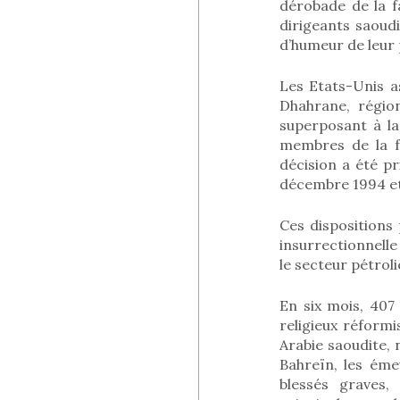
dérobade de la fa
dirigeants saoud
d’humeur de leur 
Les Etats-Unis a
Dhahrane, région
superposant à la
membres de la fa
décision a été p
décembre 1994 et
Ces dispositions
insurrectionnelle
le secteur pétrol
En six mois, 407 
religieux réform
Arabie saoudite,
Bahreïn, les éme
blessés graves,