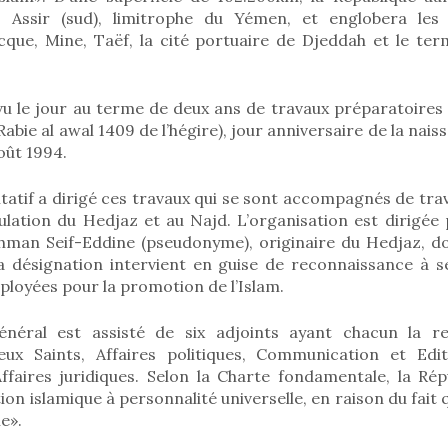
, Assir (sud), limitrophe du Yémen, et englobera les p
cque, Mine, Taëf, la cité portuaire de Djeddah et le ter
 vu le jour au terme de deux ans de travaux préparatoire
Rabie al awal 1409 de l’hégire), jour anniversaire de la nai
oût 1994.
atif a dirigé ces travaux qui se sont accompagnés de trav
ulation du Hedjaz et au Najd. L’organisation est dirigée 
hman Seif-Eddine (pseudonyme), originaire du Hedjaz, d
a désignation intervient en guise de reconnaissance à se
déployées pour la promotion de l’Islam.
énéral est assisté de six adjoints ayant chacun la res
eux Saints, Affaires politiques, Communication et Edit
Affaires juridiques. Selon la Charte fondamentale, la Rép
ion islamique à personnalité universelle, en raison du fait 
le».