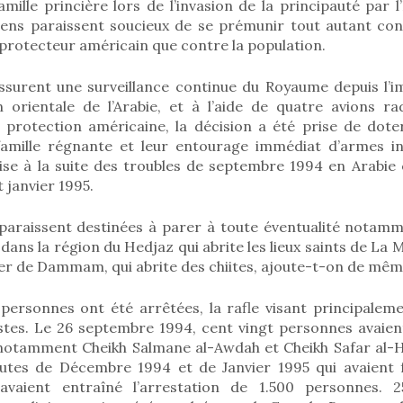
mille princière lors de l’invasion de la principauté par l’
iens paraissent soucieux de se prémunir tout autant cont
protecteur américain que contre la population.
ssurent une surveillance continue du Royaume depuis l’
 orientale de l’Arabie, et à l’aide de quatre avions r
 protection américaine, la décision a été prise de doter
mille régnante et leur entourage immédiat d’armes ind
rise à la suite des troubles de septembre 1994 en Arabie 
 janvier 1995.
 paraissent destinées à parer à toute éventualité notamm
 dans la région du Hedjaz qui abrite les lieux saints de La
ier de Dammam, qui abrite des chiites, ajoute-t-on de mêm
personnes ont été arrêtées, la rafle visant principaleme
istes. Le 26 septembre 1994, cent vingt personnes avaien
 notamment Cheikh Salmane al-Awdah et Cheikh Safar al-Ha
utes de Décembre 1994 et de Janvier 1995 qui avaient 
 avaient entraîné l’arrestation de 1.500 personnes. 25