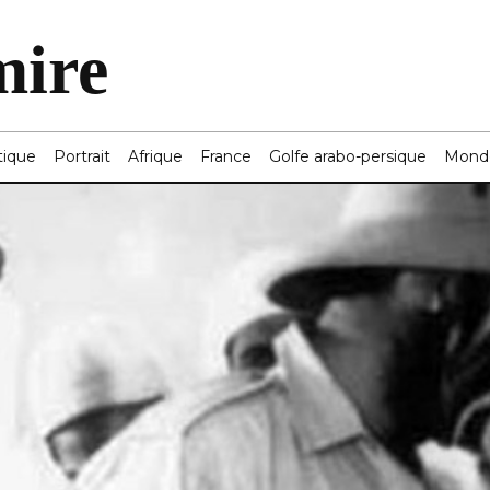
mire
tique
Portrait
Afrique
France
Golfe arabo-persique
Mond