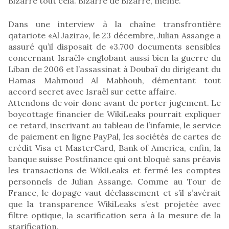
Bizarre tout cela. Bizarre de Bizarre, même.
Dans une interview à la chaîne transfrontière
qatariote «Al Jazira», le 23 décembre, Julian Assange a
assuré qu’il disposait de «3.700 documents sensibles
concernant Israël» englobant aussi bien la guerre du
Liban de 2006 et l’assassinat à Doubaï du dirigeant du
Hamas Mahmoud Al Mabhouh, démentant tout
accord secret avec Israël sur cette affaire.
Attendons de voir donc avant de porter jugement. Le
boycottage financier de WikiLeaks pourrait expliquer
ce retard, inscrivant au tableau de l’infamie, le service
de paiement en ligne PayPal, les sociétés de cartes de
crédit Visa et MasterCard, Bank of America, enfin, la
banque suisse Postfinance qui ont bloqué sans préavis
les transactions de WikiLeaks et fermé les comptes
personnels de Julian Assange. Comme au Tour de
France, le dopage vaut déclassement et s’il s’avérait
que la transparence WikiLeaks s’est projetée avec
filtre optique, la scarification sera à la mesure de la
starification.