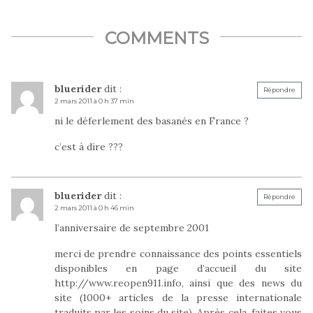
du…
COMMENTS
bluerider
dit :
Répondre
2 mars 2011 à 0 h 37 min
ni le déferlement des basanés en France ?
c’est à dire ???
bluerider
dit :
Répondre
2 mars 2011 à 0 h 46 min
l’anniversaire de septembre 2001
merci de prendre connaissance des points essentiels
disponibles en page d’accueil du site
http://www.reopen911.info
, ainsi que des news du
site (1000+ articles de la presse internationale
traduits par les soins du site). Après cela, faites vous