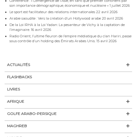
Conférence : « L’émergence de l’Asie, en tant que premier continent par
son importance démographique, économique et nucléaire »
1 juillet 2026
Le sport est facilitateur des relations internationales
22 avril 2026
Arabie saoudite : Vers la création d’un Hollywood arabe
20 avril 2026
De la Loi IRHA à la Loi Yadan: La pesanteur de Vichy à la captation de
l’imaginaire.
16 avril 2026
Radio Orient, l’ultime fleuron de l’empire médiatique du clan Hariri, passe
sous contrôle d’un holding des Émirats Arabes Unis.
15 avril 2026
ACTUALITÉS
FLASHBACKS
LIVRES
AFRIQUE
GOLFE ARABO-PERSIQUE
MAGHREB