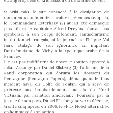
étrangère), celle d’ Eric Besson ou de Marine Le Pen.
Si WikiLeaks, le site consacré à la divulgation de
documents confidentiels, avait existé en ces temps là,
le Commandant Esterhazy (2) aurait été démasqué
plus tôt et le capitaine Alfred Dreyfus n’aurait pas
symbolisé, à son corps défendant, l’antisémitisme
institutionnel français, ni le journaliste Philippe Val
faire étalage de son ignorance en imputant
l’antisémitisme de Vichy à la «politique arabe de la
France».
Il n’est pas indifférent de noter le soutien apporté à
Julian Assange par Daniel Ellsberg (3), l’officiant de la
Rand corporation qui ébruita les dossiers du
Pentagone (Pentagon Papers), démasquant le faux
incident naval du Golfe de Tonkin, qui a servi de
prétexte aux bombardements massifs du Nord
Vietnam, par l’aviation américaine. Poursuivi par la
justice de son pays, Daniel Ellssberg se verra décerné,
trente cinq après, en 2006, le «Prix Nobel alternatif»,
en hommage à son action.