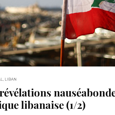
AL
,
LIBAN
 révélations nauséabonde
ique libanaise (1/2)