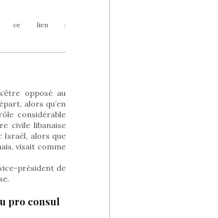
cf ce lien :
 s‘être opposé au
épart, alors qu’en
ôle considérable
e civile libanaise
 Israël, alors que
nais, visait comme
 vice-président de
se.
au pro consul