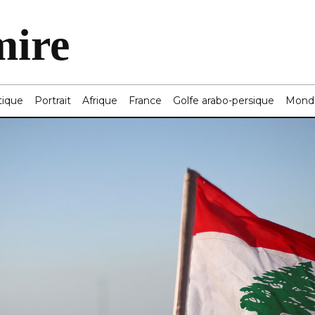
mire
tique
Portrait
Afrique
France
Golfe arabo-persique
Mond