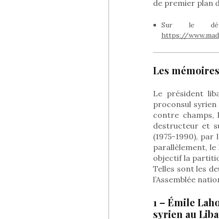
de premier plan de
Sur le dér
https://www.mada
Les mémoires 
Le président lib
proconsul syrien 
contre champs, 
destructeur et su
(1975-1990), par 
parallèlement, le
objectif la partit
Telles sont les d
l’Assemblée nation
1 – Émile Lah
syrien au Lib