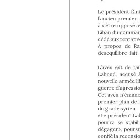
Le président Émil
l’ancien premier m
à s’être opposé 
Liban du command
cédé aux tentative
A propos de Raf
desequilibre-fait
L’aveu est de ta
Lahoud, accusé à
nouvelle armée li
guerre d’agression
Cet aveu n’émane
premier plan de la
du gradé syrien.
«Le président La
pourra se stabi
dégager», poursu
confié la recensio