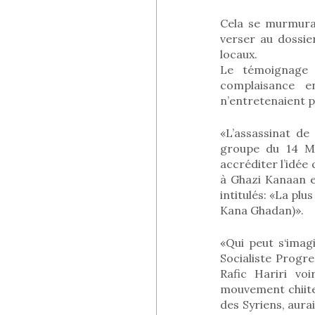
Cela se murmurai
verser au dossie
locaux.
Le témoignage 
complaisance 
n’entretenaient p
«L’assassinat de
groupe du 14 Mar
accréditer l’idée
à Ghazi Kanaan e
intitulés: «La plu
Kana Ghadan)».
«Qui peut s‘imag
Socialiste Prog
Rafic Hariri vo
mouvement chiite 
des Syriens, aura