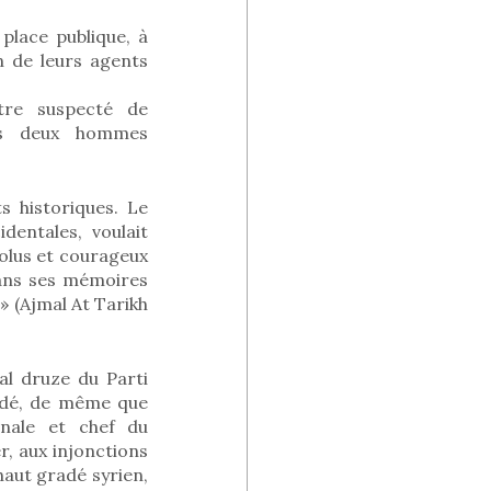
place publique, à
n de leurs agents
tre suspecté de
es deux hommes
s historiques. Le
dentales, voulait
solus et courageux
dans ses mémoires
n» (Ajmal At Tarikh
al druze du Parti
adé, de même que
onale et chef du
r, aux injonctions
haut gradé syrien,