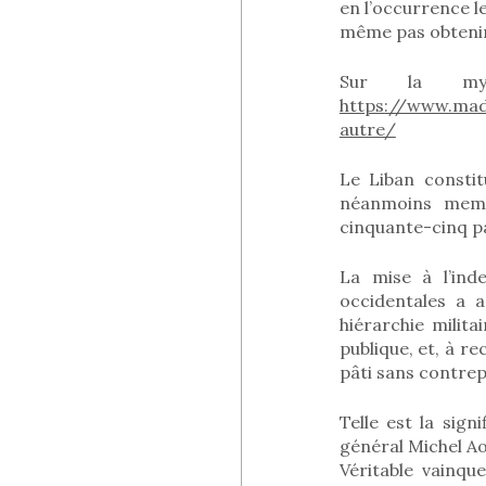
en l’occurrence l
même pas obtenir 
Sur la myst
https://www.mada
autre/
Le Liban constit
néanmoins membr
cinquante-cinq p
La mise à l’ind
occidentales a a
hiérarchie milita
publique, et, à r
pâti sans contrep
Telle est la sign
général Michel Ao
Véritable vainqu