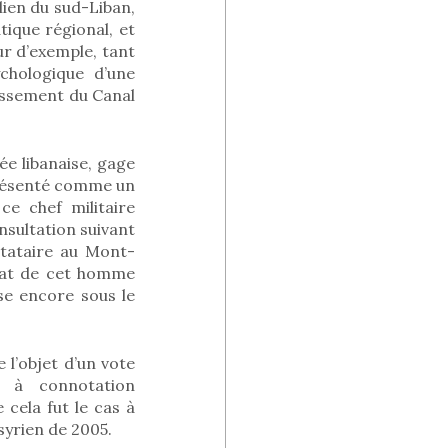
lien du sud-Liban,
ique régional, et
eur d’exemple, tant
chologique d’une
hissement du Canal
ée libanaise, gage
 présenté comme un
ce chef militaire
nsultation suivant
stataire au Mont-
état de cet homme
se encore sous le
 l’objet d’un vote
 à connotation
cela fut le cas à
syrien de 2005.