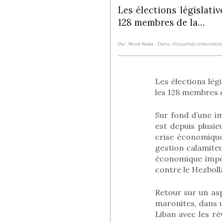
Les élections législati
128 membres de la…
Par : René Naba
- Dans : Actualités Internati
Les élections lég
les 128 membres 
Sur fond d’une im
est depuis plusie
crise économique
gestion calamite
économique impos
contre le Hezbol
Retour sur un as
maronites, dans u
Liban avec les ré