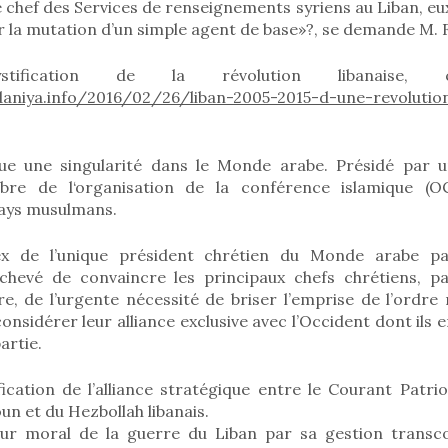
e chef des Services de renseignements syriens au Liban, eu
la mutation d’un simple agent de base»?, se demande M. F
ification de la révolution libanaise,
niya.info/2016/02/26/liban-2005-2015-d-une-revolution
ue une singularité dans le Monde arabe. Présidé par un
e de l‘organisation de la conférence islamique (O
ays musulmans.
ex de l’unique président chrétien du Monde arabe pa
chevé de convaincre les principaux chefs chrétiens, pa
ire, de l’urgente nécessité de briser l’emprise de l’ordre m
econsidérer leur alliance exclusive avec l’Occident dont ils
artie.
ification de l’alliance stratégique entre le Courant Patri
un et du Hezbollah libanais.
eur moral de la guerre du Liban par sa gestion transc