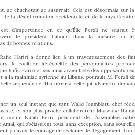
t, se chuchotait se susurrait. Cela est désormais sur la 
r de la désinformation occidentale et de la mystificatio
est d’importance en ce qu’Élie Ferzli ne saurait ê
envers le président Lahoud dans la mesure où l
as de bonnes relations.
 Rafic Hariri a donné lieu à un travestissement des fait
s, la coalition hétéroclite des personnalités pro-occi
 que Rafic Hariri et ses amis avaient été des opposants ré
t à la mainmise syrienne au Liban», poursuit M. Ferzli 
s belle séquence de l’Histoire est celle qui adviendra demai
iner un seul instant que tant Walid Joumblatt, chef féod
ressiste, et son plus proche collaborateur Marwane Ham
ire même Nabih Berri, président de l’Assemblée nati
Amal, qui obéissaient tous, sans exception, sans sourcille
ient pu avoir le courage de réclamer le dégagement d’un 