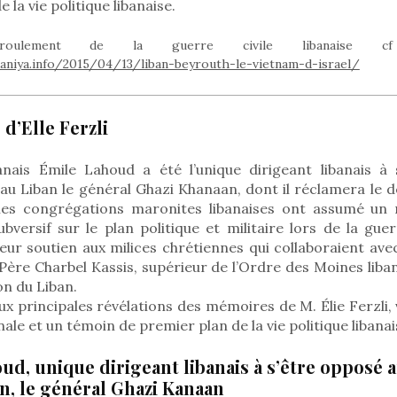
 la vie politique libanaise.
oulement de la guerre civile libanaise 
niya.info/2015/04/13/liban-beyrouth-le-vietnam-d-israel/
d’Elle Ferzli
anais Émile Lahoud a été l’unique dirigeant libanais à
au Liban le général Ghazi Khanaan, dont il réclamera le d
les congrégations maronites libanaises ont assumé un r
bversif sur le plan politique et militaire lors de la guerr
leur soutien aux milices chrétiennes qui collaboraient avec
 Père Charbel Kassis, supérieur de l’Ordre des Moines liba
ion du Liban.
eux principales révélations des mémoires de M. Élie Ferzli,
ale et un témoin de premier plan de la vie politique libanai
oud, unique dirigeant libanais à s’être opposé 
an, le général Ghazi Kanaan