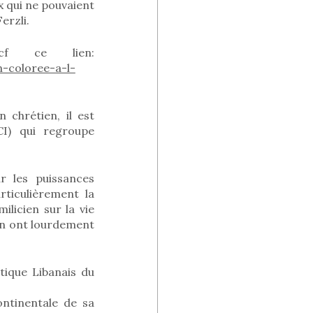
x qui ne pouvaient
erzli.
 cf ce lien:
-coloree-a-l-
 chrétien, il est
CI) qui regroupe
r les puissances
rticulièrement la
ilicien sur la vie
 en ont lourdement
otique Libanais du
ontinentale de sa