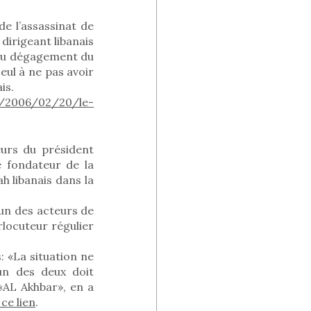
de l’assassinat de
 dirigeant libanais
 du dégagement du
ul à ne pas avoir
is.
ne/2006/02/20/le-
eurs du président
e fondateur de la
h libanais dans la
un des acteurs de
erlocuteur régulier
 «La situation ne
un des deux doit
«AL Akhbar», en a
ce lien
.