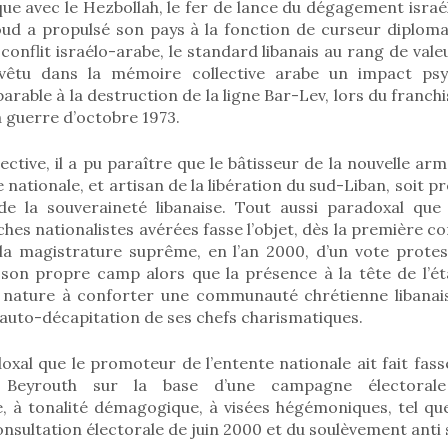
que avec le Hezbollah, le fer de lance du dégagement israé
oud a propulsé son pays à la fonction de curseur diplomat
 conflit israélo-arabe, le standard libanais au rang de val
evêtu dans la mémoire collective arabe un impact psy
able à la destruction de la ligne Bar-Lev, lors du franc
a guerre d’octobre 1973.
ctive, il a pu paraître que le bâtisseur de la nouvelle arm
 nationale, et artisan de la libération du sud-Liban, soit
 de la souveraineté libanaise. Tout aussi paradoxal que 
ches nationalistes avérées fasse l’objet, dès la première co
la magistrature suprême, en l’an 2000, d’un vote prote
 son propre camp alors que la présence à la tête de l’
e nature à conforter une communauté chrétienne libanai
auto-décapitation de ses chefs charismatiques.
al que le promoteur de l’entente nationale ait fait fasse
 Beyrouth sur la base d’une campagne électorale
 à tonalité démagogique, à visées hégémoniques, tel que 
consultation électorale de juin 2000 et du soulèvement anti 