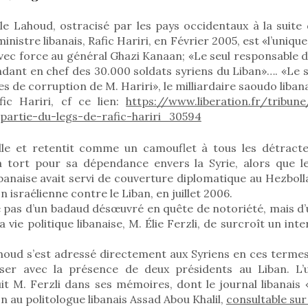
e Lahoud, ostracisé par les pays occidentaux à la suite 
inistre libanais, Rafic Hariri, en Février 2005, est «l’unique
avec force au général Ghazi Kanaan; «Le seul responsable
ant en chef des 30.000 soldats syriens du Liban»…. «Le se
s de corruption de M. Hariri», le milliardaire saoudo libana
ic Hariri, cf ce lien:
https://www.liberation.fr/tribu
-partie-du-legs-de-rafic-hariri_30594
ille et retentit comme un camouflet à tous les détract
 tort pour sa dépendance envers la Syrie, alors que l
banaise avait servi de couverture diplomatique au Hezbolla
 israélienne contre le Liban, en juillet 2006.
 pas d’un badaud désœuvré en quête de notoriété, mais d’
 vie politique libanaise, M. Élie Ferzli, de surcroît un int
houd s’est adressé directement aux Syriens en ces termes:
liser avec la présence de deux présidents au Liban. L’
it M. Ferzli dans ses mémoires, dont le journal libanais 
n au politologue libanais Assad Abou Khalil,
consultable sur 