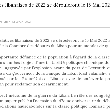
ves libanaises de 2022 se dérouleront le 15 Mai 202
onal Liban
- Le 29 Avril 2022
islatives libanaises de 2022 se dérouleront le 15 Mai 2022 
de la Chambre des députés du Liban,pour un mandat de qu
portante défiance de la population à l’égard de la classe 
urs années l’objet d’une instabilité politique chronique d
 –aggravée par l’explosion ayant du port de Beyrouth e
use du gouverneur de la Banque du Liban Riad Salameh–, ai
é par les États-Unis au Liban en vue de soulever la pop
lah pour réclamer son désarmement.
pect méconnu de la guerre du Liban: Le rôle des congréga
n papier publié à l’occasion du 47eme anniversaire du déb
vélations nauséabondes sur la classe politique libanaise