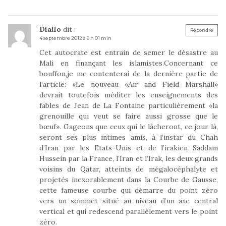
Diallo
dit :
Répondre
4 septembre 2012 à 9 h 01 min
Cet autocrate est entrain de semer le désastre au
Mali en finançant les islamistes.Concernant ce
bouffon,je me contenterai de la dernière partie de
l’article: »Le nouveau «Air and Field Marshall»
devrait toutefois méditer les enseignements des
fables de Jean de La Fontaine particulièrement «la
grenouille qui veut se faire aussi grosse que le
bœuf». Gageons que ceux qui le lâcheront, ce jour là,
seront ses plus intimes amis, à l’instar du Chah
d’Iran par les Etats-Unis et de l’irakien Saddam
Hussein par la France, l’Iran et l’Irak, les deux grands
voisins du Qatar, atteints de mégalocéphalyte et
projetés inexorablement dans la Courbe de Gausse,
cette fameuse courbe qui démarre du point zéro
vers un sommet situé au niveau d’un axe central
vertical et qui redescend parallèlement vers le point
zéro.