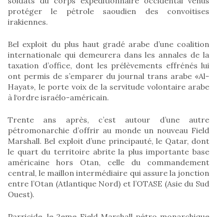
soldats du corps expéditionnaire occidental venus
protéger le pétrole saoudien des convoitises
irakiennes.
Bel exploit du plus haut gradé arabe d’une coalition
internationale qui demeurera dans les annales de la
taxation d’office, dont les prélèvements effrénés lui
ont permis de s’emparer du journal trans arabe «Al-
Hayat», le porte voix de la servitude volontaire arabe
à l‘ordre israélo-américain.
Trente ans après, c’est autour d’une autre
pétromonarchie d’offrir au monde un nouveau Field
Marshall. Bel exploit d’une principauté, le Qatar, dont
le quart du territoire abrite la plus importante base
américaine hors Otan, celle du commandement
central, le maillon intermédiaire qui assure la jonction
entre l’Otan (Atlantique Nord) et l’OTASE (Asie du Sud
Ouest).
Parricide, le 2eme Field Marshall pétro monarchique