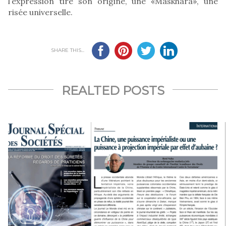
l’expression tire son origine, une «Maskhara», une
risée universelle.
SHARE THIS...
REALTED POSTS