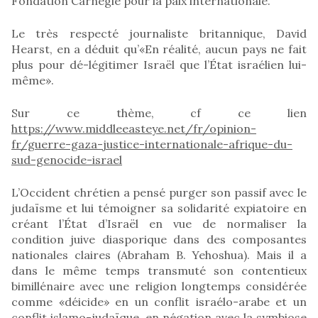
Fondation Carnegie pour la paix internationale.
Le très respecté journaliste britannique, David
Hearst, en a déduit qu’«En réalité, aucun pays ne fait
plus pour dé-légitimer Israël que l’État israélien lui-
même».
Sur ce thème, cf ce lien
https://www.middleeasteye.net/fr/opinion-
fr/guerre-gaza-justice-internationale-afrique-du-
sud-genocide-israel
L’Occident chrétien a pensé purger son passif avec le
judaïsme et lui témoigner sa solidarité expiatoire en
créant l’État d’Israël en vue de normaliser la
condition juive diasporique dans des composantes
nationales claires (Abraham B. Yehoshua). Mais il a
dans le même temps transmuté son contentieux
bimillénaire avec une religion longtemps considérée
comme «déicide» en un conflit israélo-arabe et un
conflit islamo-judaïque, en négation avec la symbiose