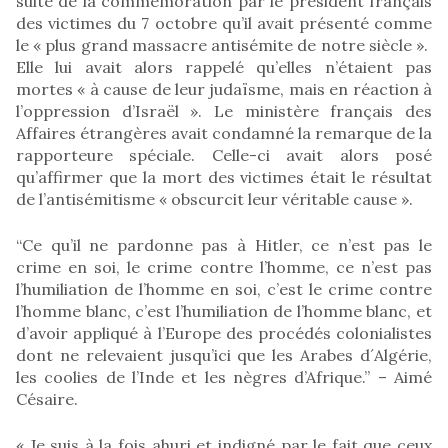
suite de la commémoration par le président français
des victimes du 7 octobre qu’il avait présenté comme
le « plus grand massacre antisémite de notre siècle ».
Elle lui avait alors rappelé qu’elles n’étaient pas
mortes « à cause de leur judaïsme, mais en réaction à
l’oppression d’Israël ». Le ministère français des
Affaires étrangères avait condamné la remarque de la
rapporteure spéciale. Celle-ci avait alors posé
qu’affirmer que la mort des victimes était le résultat
de l’antisémitisme « obscurcit leur véritable cause ».
“Ce qu’il ne pardonne pas à Hitler, ce n’est pas le
crime en soi, le crime contre l’homme, ce n’est pas
l’humiliation de l’homme en soi, c’est le crime contre
l’homme blanc, c’est l’humiliation de l’homme blanc, et
d’avoir appliqué à l’Europe des procédés colonialistes
dont ne relevaient jusqu’ici que les Arabes d´Algérie,
les coolies de l’Inde et les nègres d’Afrique.” – Aimé
Césaire.
« Je suis à la fois ahuri et indigné par le fait que ceux