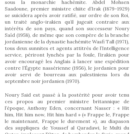
sous la monarchie hachémite. Abdel Mohsen
Saadoune, premier ministre chiite d’Irak (1879-1929)
se suicidera après avoir ratifié, sur ordre de son Roi,
un traité anglo-irakien qu’il jugeait contraire aux
intérêts de son pays, quand son successeur Noury
Saïd (1958), de même que son compère de la branche
jordanienne de la dynastie hachémite Wasfi Tall (1971),
tous deux sunnites et agents attitrés de l’Intelligence
service, périront lynchés par la foule, l’irakien pour
avoir encouragé les Anglais à lancer une expédition
contre l’Égypte nassérienne (1956), le jordanien pour
avoir servi de bourreau aux palestiniens lors du
septembre noir jordanien (1970).
Noury Said est passé à la postérité pour avoir tenu
ces propos au premier ministre britannique de
l’époque, Anthony Eden, concernant Nasser : « Hit
him, Hit him now, Hit him hard » (« Frappe le, Frappe
le maintenant, Frappe le durement »), au diapason
des suppliques de Youssef al Qaradawi, le Multi du