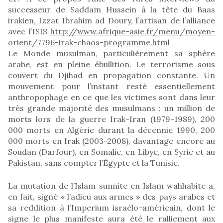
successeur de Saddam Hussein à la tête du Baas
irakien, Izzat Ibrahim ad Doury, l’artisan de l’alliance
avec l’ISIS
http://www.afrique-asie.fr/menu/moyen-
orient/7796-irak-chaos-programme.html
Le Monde musulman, particulièrement sa sphère
arabe, est en pleine ébullition. Le terrorisme sous
couvert du Djihad en propagation constante. Un
mouvement pour l’instant resté essentiellement
anthropophage en ce que les victimes sont dans leur
très grande majorité des musulmans : un million de
morts lors de la guerre Irak-Iran (1979-1989), 200
000 morts en Algérie durant la décennie 1990, 200
000 morts en Irak (2003-2008), davantage encore au
Soudan (Darfour), en Somalie, en Libye, en Syrie et au
Pakistan, sans compter l’Égypte et la Tunisie.
La mutation de l’Islam sunnite en Islam wahhabite a,
en fait, signé « l’adieu aux armes » des pays arabes et
sa reddition à l’Imperium israélo-américain, dont le
signe le plus manifeste aura été le ralliement aux