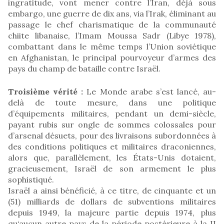
ingratitude, vont mener contre l’Iran, déjà sous
embargo, une guerre de dix ans, via l’Irak, éliminant au
passage le chef charismatique de la communauté
chiite libanaise, l’Imam Moussa Sadr (Libye 1978),
combattant dans le même temps l’Union soviétique
en Afghanistan, le principal pourvoyeur d’armes des
pays du champ de bataille contre Israël.
Troisième vérité :
Le Monde arabe s’est lancé, au-
delà de toute mesure, dans une politique
d’équipements militaires, pendant un demi-siècle,
payant rubis sur ongle de sommes colossales pour
d’arsenal désuets, pour des livraisons subordonnées à
des conditions politiques et militaires draconiennes,
alors que, parallèlement, les États-Unis dotaient,
gracieusement, Israël de son armement le plus
sophistiqué.
Israël a ainsi bénéficié, à ce titre, de cinquante et un
(51) milliards de dollars de subventions militaires
depuis 1949, la majeure partie depuis 1974, plus
qu‘aucun autre pays de la période postérieure à la II