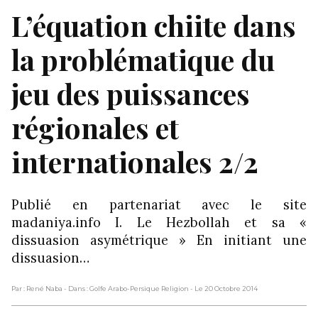
L’équation chiite dans
la problématique du
jeu des puissances
régionales et
internationales 2/2
Publié en partenariat avec le site
madaniya.info I. Le Hezbollah et sa «
dissuasion asymétrique » En initiant une
dissuasion…
Par : René Naba
- Dans : Golfe Arabo-Persique Religion
- Le 20 Octobre 2014