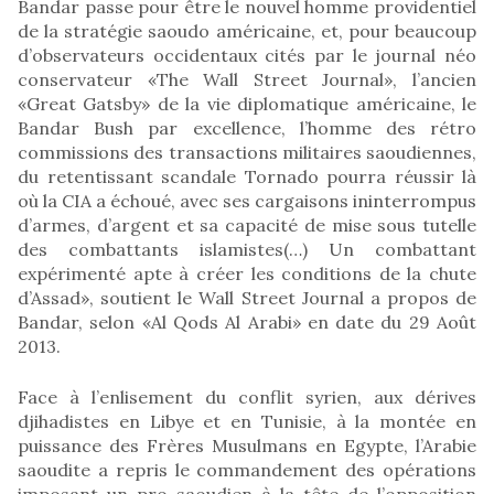
Bandar passe pour être le nouvel homme providentiel
de la stratégie saoudo américaine, et, pour beaucoup
d’observateurs occidentaux cités par le journal néo
conservateur «The Wall Street Journal», l’ancien
«Great Gatsby» de la vie diplomatique américaine, le
Bandar Bush par excellence, l’homme des rétro
commissions des transactions militaires saoudiennes,
du retentissant scandale Tornado pourra réussir là
où la CIA a échoué, avec ses cargaisons ininterrompus
d’armes, d’argent et sa capacité de mise sous tutelle
des combattants islamistes(…) Un combattant
expérimenté apte à créer les conditions de la chute
d’Assad», soutient le Wall Street Journal a propos de
Bandar, selon «Al Qods Al Arabi» en date du 29 Août
2013.
Face à l’enlisement du conflit syrien, aux dérives
djihadistes en Libye et en Tunisie, à la montée en
puissance des Frères Musulmans en Egypte, l’Arabie
saoudite a repris le commandement des opérations
imposant un pro saoudien à la tête de l’opposition