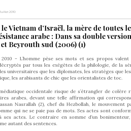
 Juillet 2010
le Vietnam d’Israël, la mère de toutes le
résistance arabe :
Dans sa double versio
 et Beyrouth sud (2006) (1)
et 2010 – L’homme pèse ses mots et ses propos valent 
cryptés par tous les exégètes de la philologie, de la sé
 les universitaires que les diplomates, les stratèges que les
ue, les arabisants de chic que les orientalistes de toc.
o médiatique occidentale risque de s’étrangler de colère
aires arabes, devant une telle affirmation qui correspo
Hassan Nasrallah (2), chef du Hezbollah, le mouvement par
 homme qui ne se paie pas de mots. Ses actes sont conform
 à ses actes. Le contraire en somme d’un bonimenteur,
me autant des sentences.