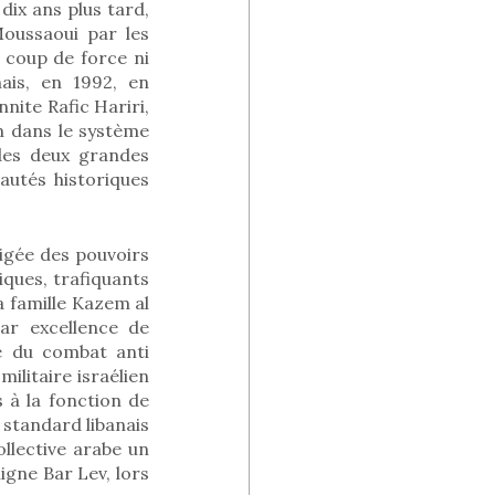
dix ans plus tard,
Moussaoui par les
 coup de force ni
nais, en 1992, en
nite Rafic Hariri,
on dans le système
des deux grandes
utés historiques
ligée des pouvoirs
iques, trafiquants
a famille Kazem al
par excellence de
ce du combat anti
ilitaire israélien
 à la fonction de
e standard libanais
llective arabe un
igne Bar Lev, lors