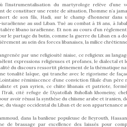
 l’instrumentalisation du martyrologe relève d’une vér
int de constituer une rente de situation, l’homme n’a jama
mort de son fils, Hadi, sur le champ d’honneur dans 
israélienne au sud Liban. Tué au combat à 18 ans, à Jabal 
talière libano israélienne. Et non au cours d’un règleme
 pour le partage du butin, comme la guerre du Liban en a 
èrement au sein des forces libanaises, la milice chrétienne
grenée par une religiosité niaise, ce religieux au langag
êlent expressions religieuses et profanes, le dialectal et le
nalité du discours ressortit pleinement de la thématique nat
ne tonalité laïque, qui tranche avec le rigorisme de faç
Lointaine réminiscence d’une conviction filiale d‘un père
aliste et pan syrien, ce chiite libanais et patriote, formé
l’Irak, cité refuge de l’Ayatollah Ruhollah khomeiny, che
our avoir réussi la synthèse du chiisme arabe et iranien, d
be, du visage occidental du Liban et de son appartenance 
ammoud, dans la banlieue populeuse de Beyrouth, Hassan 
ne de brassage par excellence des laissés pour comp