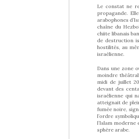
Le constat ne re
propagande. Elle
arabophones d’Isra
chaîne du Hezbo
chiite libanais ba
de destruction i
hostilités, au mê
israélienne.
Dans une zone o
moindre théâtral
midi de juillet 2
devant des centa
israélienne qui n
atteignait de ple
fumée noire, sign
l’ordre symboliq
l’Islam moderne e
sphère arabe.