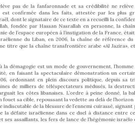
lève pas de la fanfaronnade et sa crédibilité ne relève 
 est confirmée dans les faits, attestée par les plus gr
ël, dont le signataire de ce texte en a recueilli la confide
llah, fondée par Hassan Nasrallah en personne, la cha
nnie de l’espace européen à l’instigation de la France, étai
sraélienne du Liban, en 2006, la chaîne de référence d
me titre que la chaîne transfrontière arabe «Al Jazira», et
ù la démagogie est un mode de gouvernement, l’homme e
ité, en faisant la spectaculaire démonstration un certa
006, ordonnant en plein discours politique, depuis sa tri
ines de milliers de téléspectateurs médusés, la destruct
arguait les côtes libanaises. L’ordre à peine donné, la bal
in fouet sa cible, repoussant la vedette au delà de l’horizo
e indiscutable de la blessure de l’ennemi cuirassé, signan
ue la défaite israélienne dans ce duel à distance entre c
t ses assaillants, les fers de lance de l’hégémonie israélo 