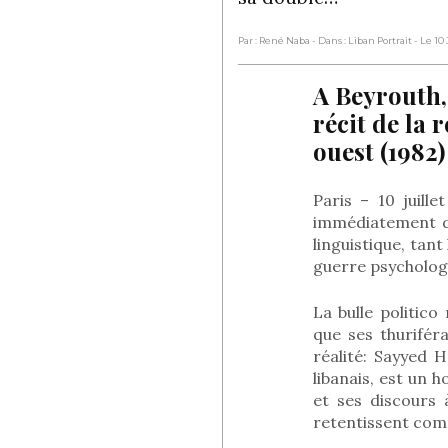
Par : René Naba
- Dans : Liban Portrait
- Le 10
A Beyrouth, 
récit de la 
ouest (1982)
Paris – 10 juill
immédiatement dé
linguistique, tant
guerre psychologiq
La bulle politic
que ses thurifér
réalité: Sayyed 
libanais, est un
et ses discours
retentissent com