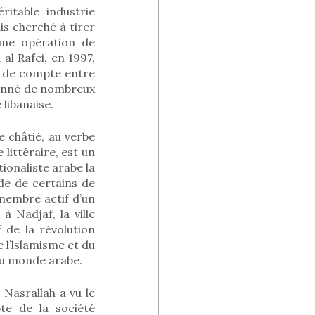
itable industrie
is cherché à tirer
une opération de
al Rafei, en 1997,
nt de compte entre
donné de nombreux
 libanaise.
e châtié, au verbe
 littéraire, est un
ionaliste arabe la
ade de certains de
 membre actif d’un
 à Nadjaf, la ville
f de la révolution
e l’lslamisme et du
au monde arabe.
Nasrallah a vu le
te de la société