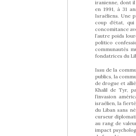
iranienne, dont i
en 1991, à 31 an
Israéliens. Une 
coup d‘état, qui
concomitance avec
l’autre poids lou
politico confes
communautés mus
fondatrices du Li
Issu de la commun
publics, la commu
de drogue et alli
Khalil de Tyr, p
l’invasion améri
israélien, la fie
du Liban sans né
curseur diplomatiq
au rang de valeu
impact psychologi