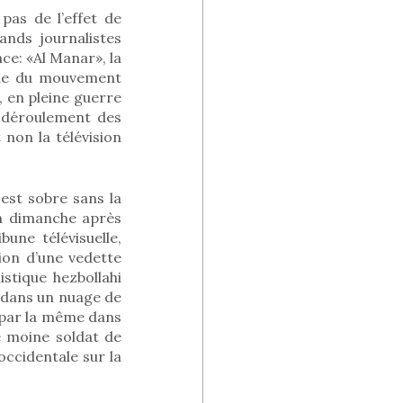
pas de l’effet de
ands journalistes
nce: «Al Manar», la
îne du mouvement
t, en pleine guerre
u déroulement des
 non la télévision
st sobre sans la
in dimanche après
bune télévisuelle,
ion d’une vedette
istique hezbollahi
n dans un nuage de
t par la même dans
e moine soldat de
occidentale sur la