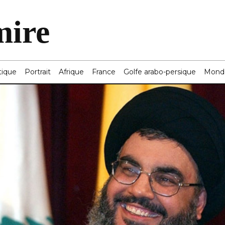
mire
tique
Portrait
Afrique
France
Golfe arabo-persique
Mond