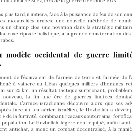
 du Canal de Suez, lors de la guerre d’octobre 1973.
s plus tard, il initiera, face à la puissance de feu de son enn
des monarchies arabes, une nouvelle méthode de comb
ans un champ clos, une novation dans la stratégie militai
acieuse riposte balistique, à la grande consternation de
arabes.
u modèle occidental de guerre limit
.
ent de l’équivalent de l’armée de terre et l’armée de l’a
choué à vaincre au Liban quelques milliers d’hommes r
km sur 25 km, un résultat tactique surprenant, probable
nouveau, la fin une ère de guerres limitées domin
dentale. L’armée israélienne découvre alors que ses ad
ptés face au feu aérien israélien, le Hezbollah a dévelo
 » de la furtivité, combinant réseaux souterrains, fortifica
a population. Le Hezbollah, légèrement équipé, maîtrisant
nt antichar, a mené un combat décentralisé, à la maniè