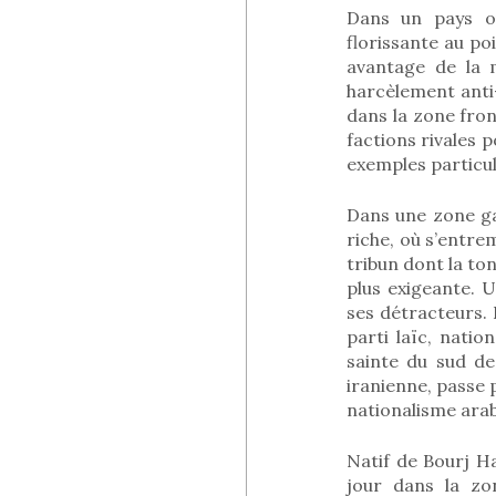
Dans un pays où
florissante au po
avantage de la 
harcèlement anti-
dans la zone fron
factions rivales
exemples particuli
Dans une zone gan
riche, où s’entrem
tribun dont la to
plus exigeante. U
ses détracteurs. 
parti laïc, nation
sainte du sud de 
iranienne, passe p
nationalisme ara
Natif de Bourj H
jour dans la zo