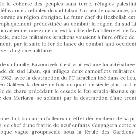
e la cohorte des peuples sans terre, réfugiés palestini
 défavorisés refoulés du sud Liban. Un lieu de naissance, pa
omme sa région d‘origine. Le futur chef du Hezbollah est 
aphiquement prédestinée au combat: la région du sud L
israélienne, une zone qui est la cible de l’artillerie et de l’
cle, que les militaires israéliens vouaient à faire office 
ent, par la suite le fer de lance du combat anti occident
ers la gloire militaire.
de sa famille, Bazouriyeh, il est vrai, est une localité située
e du sud Liban, qui infligea deux camouflets militaires 
 1982, avec la destruction du PC israélien fixé dans ce lieu
en Galilée», la deuxième fois, un quart de siècle plus tard, 
e de chars précédant le cessez le feu israélo-libanais q
re des Merkava, se soldant par la destruction d’une trent
ienne du Liban aura d’ailleurs un effet déclencheur de sa p
ns, ce chef d’une fratrie de neuf enfants s’engagera cette a
époque vague groupuscule sous la férule des Gardiens 