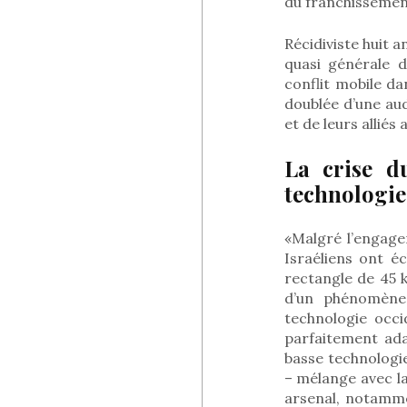
du franchissement
Récidiviste huit an
quasi générale 
conflit mobile d
doublée d’une aud
et de leurs alliés 
La crise d
technologie
«Malgré l’engagem
Israéliens ont é
rectangle de 45 
d’un phénomène 
technologie occi
parfaitement ada
basse technologie
– mélange avec l
arsenal, notamme