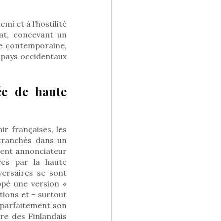
emi et à l’hostilité
at, concevant un
re contemporaine,
s pays occidentaux
ée de haute
ir françaises, les
etranchés dans un
ment annonciateur
ées par la haute
versaires se sont
ppé une version «
tions et – surtout
 parfaitement son
re des Finlandais