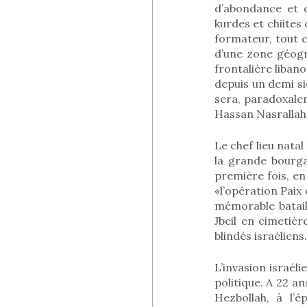
d’abondance et d
kurdes et chiites
formateur, tout c
d’une zone géogr
frontalière libano 
depuis un demi siè
sera, paradoxalem
Hassan Nasrallah v
Le chef lieu natal 
la grande bourgad
première fois, en
«l’opération Paix 
mémorable bataill
Jbeil en cimetiè
blindés israéliens.
L’invasion israél
politique. A 22 a
Hezbollah, à l’