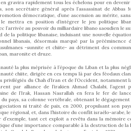
l en gravira rapidement tous les échelons pour en devenir 
s, son secrétaire général après l’assassinat de Abbas 
promotion démocratique, d’une ascension au mérite, sans
 le mettra en position d’intégrer le jeu politique liba
 l’arrivée au pouvoir du milliardaire libano saoudien le sun
rd de la politique libanaise, induisant une nouvelle équati
sionnel libanais, désormais marqué par la prééminence 
ulmanes -sunnite et chiite- au détriment des communa
ban, maronite et druze.
auté la plus méprisée à l’époque du Liban et la plus nég
nauté chiite, dirigée en ces temps là par des féodaux clan
és privilégiés du Chah d’Iran et de l’Occident, notamment l
arent par alliance de l’irakien Ahmad Chalabi, l’agent 
caine de l’Irak, Hassan Nasrallah en fera le fer de lan
rté du pays, sa colonne vertébrale, obtenant le dégagement m
gociation ni traité de paix, en 2000, propulsant son pays
ue régional, et, dans l’histoire du conflit israélo-arabe, l
r d’exemple, tant cet exploit a revêtu dans la mémoire co
que d’une importance comparable à la destruction de la l