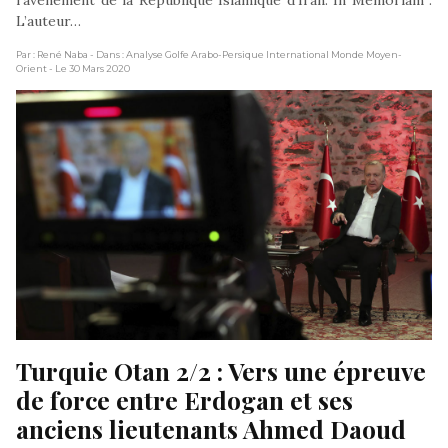
l’avènement de la République Islamique d’Iran. In Memoriam :
L’auteur…
Par : René Naba
- Dans : Analyse Golfe Arabo-Persique International Monde Moyen-
Orient
- Le 30 Mars 2020
Turquie Otan 2/2 : Vers une épreuve 
de force entre Erdogan et ses 
anciens lieutenants Ahmed Daoud 