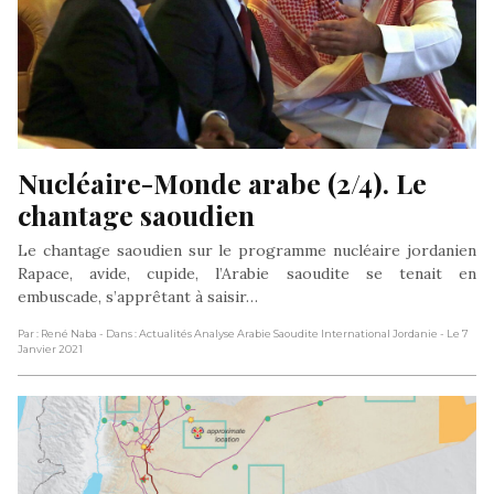
Nucléaire-Monde arabe (2/4). Le 
chantage saoudien
Le chantage saoudien sur le programme nucléaire jordanien
Rapace, avide, cupide, l’Arabie saoudite se tenait en
embuscade, s’apprêtant à saisir…
Par : René Naba
- Dans : Actualités Analyse Arabie Saoudite International Jordanie
- Le 7
Janvier 2021