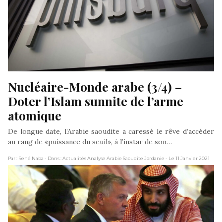
Nucléaire-Monde arabe (3/4) – 
Doter l’Islam sunnite de l’arme 
atomique
De longue date, l’Arabie saoudite a caressé le rêve d’accéder
au rang de «puissance du seuil», à l’instar de son…
Par : René Naba
- Dans : Actualités Analyse Arabie Saoudite Jordanie
- Le 11 Janvier 2021