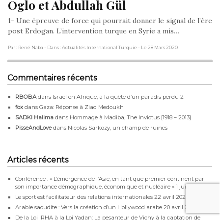
Oglo et Abdullah Gül
1- Une épreuve de force qui pourrait donner le signal de l’ère
post Erdogan. L’intervention turque en Syrie a mis…
Par : René Naba
- Dans : Actualités International Turquie
- Le 28 Mars 2020
Commentaires récents
RBOBA
dans
Israël en Afrique, à la quête d’un paradis perdu 2
fox
dans
Gaza: Réponse à Ziad Medoukh
SADKI Halima
dans
Hommage à Madiba, The Invictus [1918 – 2013]
PisseAndLove
dans
Nicolas Sarkozy, un champ de ruines
Articles récents
Conférence : « L’émergence de l’Asie, en tant que premier continent par
son importance démographique, économique et nucléaire »
1 juillet 2026
Le sport est facilitateur des relations internationales
22 avril 2026
Arabie saoudite : Vers la création d’un Hollywood arabe
20 avril 2026
De la Loi IRHA à la Loi Yadan: La pesanteur de Vichy à la captation de