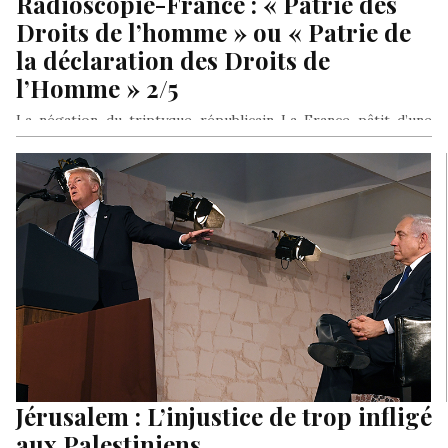
Radioscopie-France : « Patrie des
Droits de l’homme » ou « Patrie de
la déclaration des Droits de
l’Homme » 2/5
La négation du triptyque républicain La France pâtit d’une
nostalgie de grandeur. Le triptyque républicain (Liberté,
Egalité, Fraternité) relève davantage…
Jérusalem : L’injustice de trop infligé
aux Palestiniens