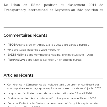
Le Liban en 136me position au classement 2014 de
Transparency International et Beyrouth au 181e position au
niveau de la…
Commentaires récents
RBOBA
dans
Israël en Afrique, à la quête d’un paradis perdu 2
fox
dans
Gaza: Réponse à Ziad Medoukh
SADKI Halima
dans
Hommage à Madiba, The Invictus [1918 – 2013]
PisseAndLove
dans
Nicolas Sarkozy, un champ de ruines
Articles récents
Conférence : « L’émergence de l’Asie, en tant que premier continent par
son importance démographique, économique et nucléaire »
1 juillet 2026
Le sport est facilitateur des relations internationales
22 avril 2026
Arabie saoudite : Vers la création d’un Hollywood arabe
20 avril 2026
De la Loi IRHA à la Loi Yadan: La pesanteur de Vichy à la captation de