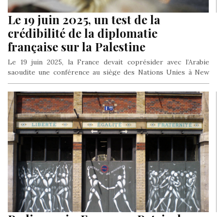
Le 19 juin 2025, un test de la
crédibilité de la diplomatie
française sur la Palestine
Le 19 juin 2025, la France devait coprésider avec l’Arabie
saoudite une conférence au siège des Nations Unies à New
York en vue de promouvoir une reconnaissance internationale
de l’État de Palestine, le jour même où, fâcheuse coïncidence,
la justice française doit se prononcer sur le sort de Georges
Ibrahim Abdallah, ce militant libanais de confession chrétienne
mais communiste qui a dédié sa vie à la reconnaissance d’une
Palestine indépendante.