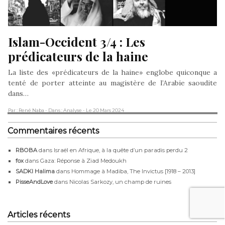
Islam-Occident 3/4 : Les 
prédicateurs de la haine 
La liste des «prédicateurs de la haine» englobe quiconque a
tenté de porter atteinte au magistère de l’Arabie saoudite
dans…
Par : René Naba
- Dans : Analyse
- Le 20 Mars 2024
Commentaires récents
RBOBA
dans
Israël en Afrique, à la quête d’un paradis perdu 2
fox
dans
Gaza: Réponse à Ziad Medoukh
SADKI Halima
dans
Hommage à Madiba, The Invictus [1918 – 2013]
PisseAndLove
dans
Nicolas Sarkozy, un champ de ruines
Articles récents