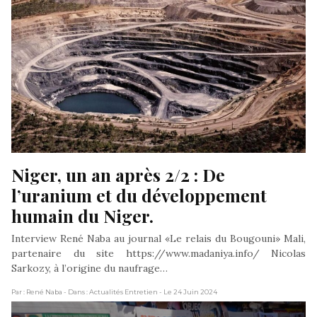
Niger, un an après 2/2 : De 
l’uranium et du développement 
humain du Niger.
Interview René Naba au journal «Le relais du Bougouni» Mali,
partenaire du site https://www.madaniya.info/ Nicolas
Sarkozy, à l’origine du naufrage…
Par : René Naba
- Dans : Actualités Entretien
- Le 24 Juin 2024