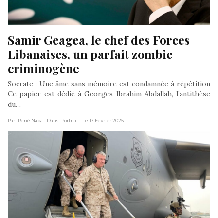
Samir Geagea, le chef des Forces 
Libanaises, un parfait zombie 
criminogène
Socrate : Une âme sans mémoire est condamnée à répétition
Ce papier est dédié à Georges Ibrahim Abdallah, l’antithèse
du…
Par : René Naba
- Dans : Portrait
- Le 17 Février 2025