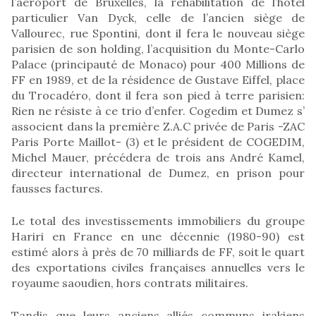
l’aéroport de Bruxelles, la réhabilitation de l’hôtel
particulier Van Dyck, celle de l’ancien siège de
Vallourec, rue Spontini, dont il fera le nouveau siège
parisien de son holding, l’acquisition du Monte-Carlo
Palace (principauté de Monaco) pour 400 Millions de
FF en 1989, et de la résidence de Gustave Eiffel, place
du Trocadéro, dont il fera son pied à terre parisien:
Rien ne résiste à ce trio d’enfer. Cogedim et Dumez s’
associent dans la première Z.A.C privée de Paris -ZAC
Paris Porte Maillot- (3) et le président de COGEDIM,
Michel Mauer, précédera de trois ans André Kamel,
directeur international de Dumez, en prison pour
fausses factures.
Le total des investissements immobiliers du groupe
Hariri en France en une décennie (1980-90) est
estimé alors à près de 70 milliards de FF, soit le quart
des exportations civiles françaises annuelles vers le
royaume saoudien, hors contrats militaires.
Tandis que leurs anciens alliés communs irakiens