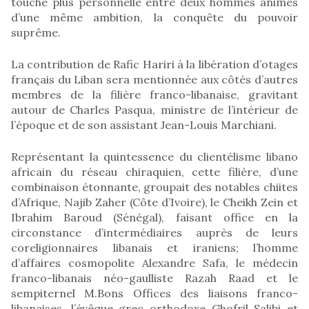
touche plus personnelle entre deux hommes animés
d’une même ambition, la conquête du pouvoir
suprême.
La contribution de Rafic Hariri à la libération d’otages
français du Liban sera mentionnée aux côtés d’autres
membres de la filière franco-libanaise, gravitant
autour de Charles Pasqua, ministre de l’intérieur de
l’époque et de son assistant Jean-Louis Marchiani.
Représentant la quintessence du clientélisme libano
africain du réseau chiraquien, cette filière, d’une
combinaison étonnante, groupait des notables chiites
d’Afrique, Najib Zaher (Côte d’Ivoire), le Cheikh Zein et
Ibrahim Baroud (Sénégal), faisant office en la
circonstance d’intermédiaires auprès de leurs
coreligionnaires libanais et iraniens; l’homme
d’affaires cosmopolite Alexandre Safa, le médecin
franco-libanais néo-gaulliste Razah Raad et le
sempiternel M.Bons Offices des liaisons franco-
libanaises, l’évêque grec orthodoxe Ghofril Salibi et