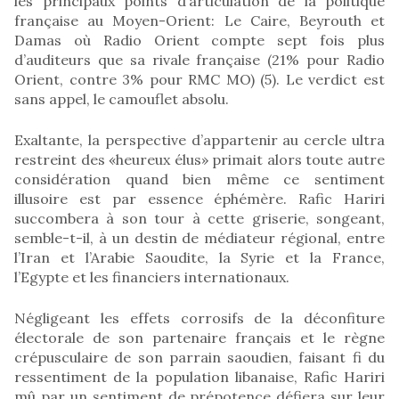
les principaux points d’articulation de la politique
française au Moyen-Orient: Le Caire, Beyrouth et
Damas où Radio Orient compte sept fois plus
d’auditeurs que sa rivale française (21% pour Radio
Orient, contre 3% pour RMC MO) (5). Le verdict est
sans appel, le camouflet absolu.
Exaltante, la perspective d’appartenir au cercle ultra
restreint des «heureux élus» primait alors toute autre
considération quand bien même ce sentiment
illusoire est par essence éphémère. Rafic Hariri
succombera à son tour à cette griserie, songeant,
semble-t-il, à un destin de médiateur régional, entre
l’Iran et l’Arabie Saoudite, la Syrie et la France,
l’Egypte et les financiers internationaux.
Négligeant les effets corrosifs de la déconfiture
électorale de son partenaire français et le règne
crépusculaire de son parrain saoudien, faisant fi du
ressentiment de la population libanaise, Rafic Hariri
mû par un sentiment de prépotence défiera sur leur