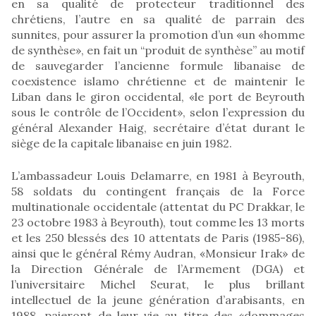
en sa qualité de protecteur traditionnel des
chrétiens, l’autre en sa qualité de parrain des
sunnites, pour assurer la promotion d’un «un «homme
de synthèse», en fait un “produit de synthèse” au motif
de sauvegarder l’ancienne formule libanaise de
coexistence islamo chrétienne et de maintenir le
Liban dans le giron occidental, «le port de Beyrouth
sous le contrôle de l’Occident», selon l’expression du
général Alexander Haig, secrétaire d’état durant le
siège de la capitale libanaise en juin 1982.
L’ambassadeur Louis Delamarre, en 1981 à Beyrouth,
58 soldats du contingent français de la Force
multinationale occidentale (attentat du PC Drakkar, le
23 octobre 1983 à Beyrouth), tout comme les 13 morts
et les 250 blessés des 10 attentats de Paris (1985-86),
ainsi que le général Rémy Audran, «Monsieur Irak» de
la Direction Générale de l’Armement (DGA) et
l’universitaire Michel Seurat, le plus brillant
intellectuel de la jeune génération d’arabisants, en
1988, paieront de leur vie au titre des «dommages